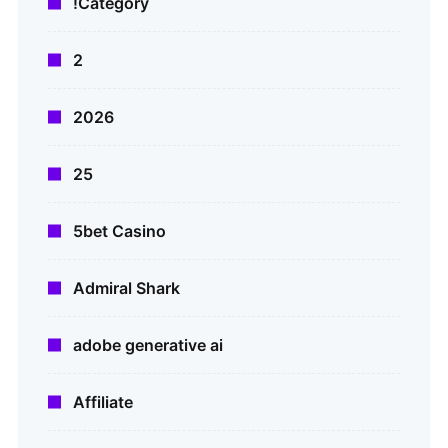
!Category
2
2026
25
5bet Casino
Admiral Shark
adobe generative ai
Affiliate