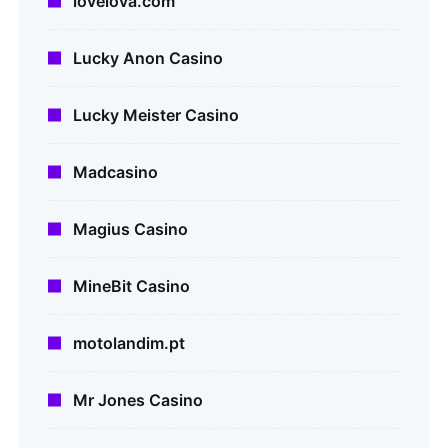
lovelova.com
Lucky Anon Casino
Lucky Meister Casino
Madcasino
Magius Casino
MineBit Casino
motolandim.pt
Mr Jones Casino