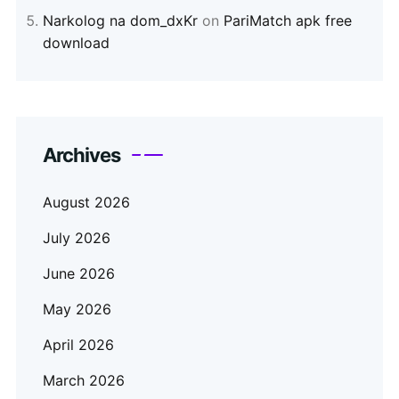
Narkolog na dom_dxKr
on
PariMatch apk free
download
Archives
August 2026
July 2026
June 2026
May 2026
April 2026
March 2026