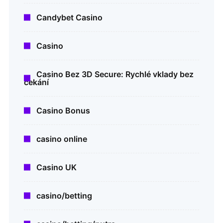
Candybet Casino
Casino
Casino Bez 3D Secure: Rychlé vklady bez
čekání
Casino Bonus
casino online
Casino UK
casino/betting