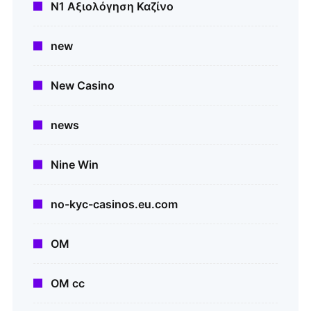
N1 Αξιολόγηση Καζίνο
new
New Casino
news
Nine Win
no-kyc-casinos.eu.com
OM
OM cc