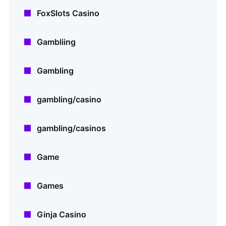
FoxSlots Casino
Gambliing
Gambling
gambling/casino
gambling/casinos
Game
Games
Ginja Casino