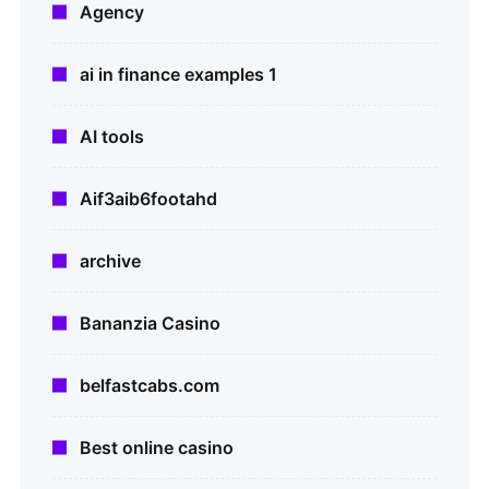
Agency
ai in finance examples 1
AI tools
Aif3aib6footahd
archive
Bananzia Casino
belfastcabs.com
Best online casino