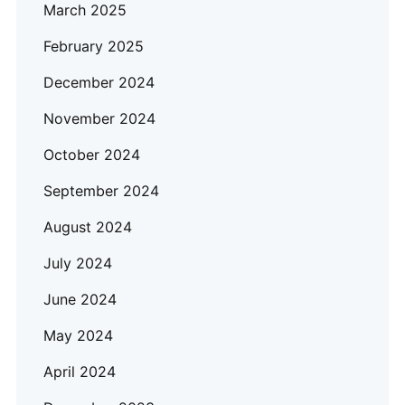
March 2025
February 2025
December 2024
November 2024
October 2024
September 2024
August 2024
July 2024
June 2024
May 2024
April 2024