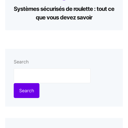
Systèmes sécurisés de roulette : tout ce
que vous devez savoir
Search
Search