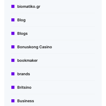
biomatiko.gr
Blog
Blogs
Bonuskong Casino
bookmaker
brands
Britsino
Business