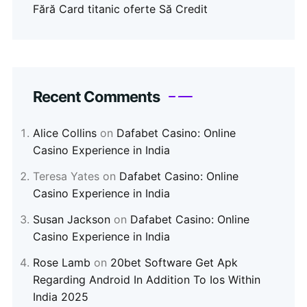
Fără Card titanic oferte Să Credit
Recent Comments
Alice Collins
on
Dafabet Casino: Online
Casino Experience in India
Teresa Yates
on
Dafabet Casino: Online
Casino Experience in India
Susan Jackson
on
Dafabet Casino: Online
Casino Experience in India
Rose Lamb
on
20bet Software Get Apk
Regarding Android In Addition To Ios Within
India 2025