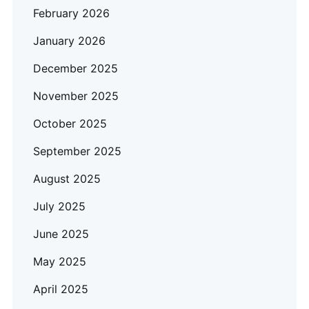
February 2026
January 2026
December 2025
November 2025
October 2025
September 2025
August 2025
July 2025
June 2025
May 2025
April 2025