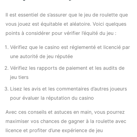
Il est essentiel de s’assurer que le jeu de roulette que
vous jouez est équitable et aléatoire. Voici quelques
points à considérer pour vérifier l’équité du jeu :
Vérifiez que le casino est réglementé et licencié par
une autorité de jeu réputée
Vérifiez les rapports de paiement et les audits de
jeu tiers
Lisez les avis et les commentaires d’autres joueurs
pour évaluer la réputation du casino
Avec ces conseils et astuces en main, vous pourrez
maximiser vos chances de gagner à la roulette avec
licence et profiter d’une expérience de jeu