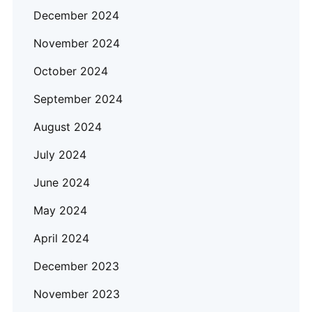
December 2024
November 2024
October 2024
September 2024
August 2024
July 2024
June 2024
May 2024
April 2024
December 2023
November 2023