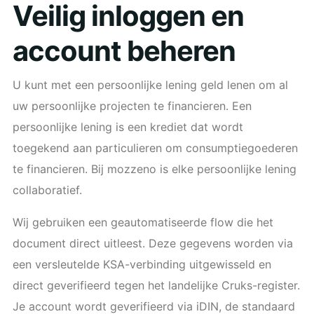
Veilig inloggen en
account beheren
U kunt met een persoonlijke lening geld lenen om al
uw persoonlijke projecten te financieren. Een
persoonlijke lening is een krediet dat wordt
toegekend aan particulieren om consumptiegoederen
te financieren. Bij mozzeno is elke persoonlijke lening
collaboratief.
Wij gebruiken een geautomatiseerde flow die het
document direct uitleest. Deze gegevens worden via
een versleutelde KSA-verbinding uitgewisseld en
direct geverifieerd tegen het landelijke Cruks-register.
Je account wordt geverifieerd via iDIN, de standaard