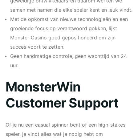
geweldige ontwikkelaars-en daarom werken we
samen met namen die elke speler kent en leuk vindt.
Met de opkomst van nieuwe technologieën en een
groeiende focus op verantwoord gokken, lijkt
Monster Casino goed gepositioneerd om zijn
succes voort te zetten.
Geen handmatige controle, geen wachttijd van 24
uur.
MonsterWin
Customer Support
Of je nu een casual spinner bent of een high-stakes
speler, je vindt alles wat je nodig hebt om