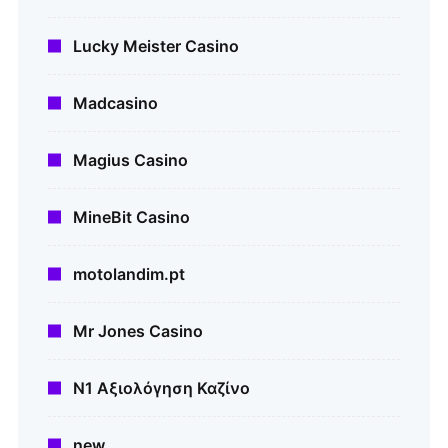
Lucky Meister Casino
Madcasino
Magius Casino
MineBit Casino
motolandim.pt
Mr Jones Casino
N1 Αξιολόγηση Καζίνο
new