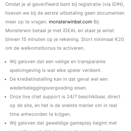
Omdat je al geverifieerd bent bij registratie (via iDIN),
hoeven we bij de eerste uitbetaling geen documenten
meer op te vragen.
monsterwinbel.com
Bij
Monsterwin betaal je met iDEAL en staat je winst
binnen 15 minuten op je rekening. Stort minimaal €20
om de welkomstbonus te activeren.
Wij geloven dat een veilige en transparante
spelomgeving is wat elke speler verdient.
De kredietinstelling kan in dat geval wel een
wederbeleggingsvergoeding eisen.
Onze live chat support is 24/7 beschikbaar, direct
op de site, en het is de snelste manier om in real
time antwoorden te krijgen.
Wij geloven dat geweldige gameplay begint met