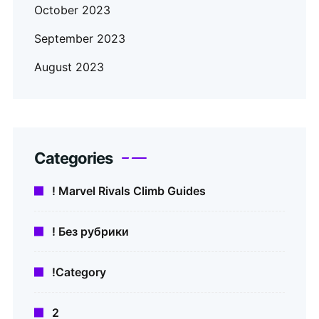
October 2023
September 2023
August 2023
Categories
! Marvel Rivals Climb Guides
! Без рубрики
!Category
2