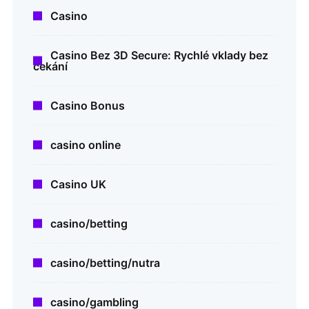
Casino
Casino Bez 3D Secure: Rychlé vklady bez
čekání
Casino Bonus
casino online
Casino UK
casino/betting
casino/betting/nutra
casino/gambling