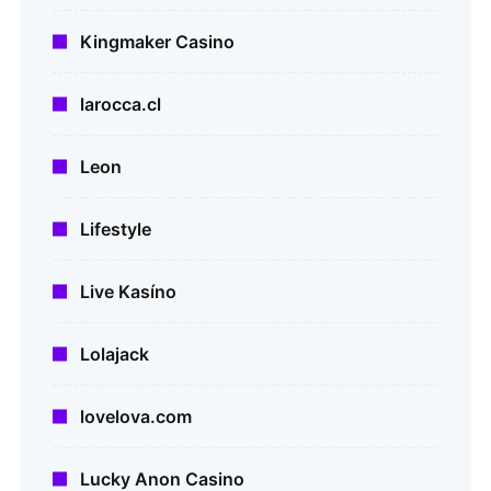
Kingmaker Casino
larocca.cl
Leon
Lifestyle
Live Kasíno
Lolajack
lovelova.com
Lucky Anon Casino