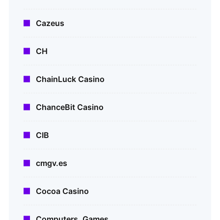
Cazeus
CH
ChainLuck Casino
ChanceBit Casino
CIB
cmgv.es
Cocoa Casino
Computers, Games