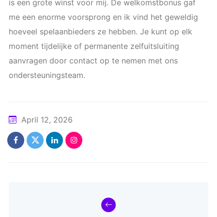
is een grote winst voor mij. De welkomstbonus gaf
me een enorme voorsprong en ik vind het geweldig
hoeveel spelaanbieders ze hebben. Je kunt op elk
moment tijdelijke of permanente zelfuitsluiting
aanvragen door contact op te nemen met ons
ondersteuningsteam.
April 12, 2026