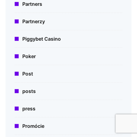
Partners
Partnerzy
Piggybet Casino
Poker
Post
posts
press
Promócie