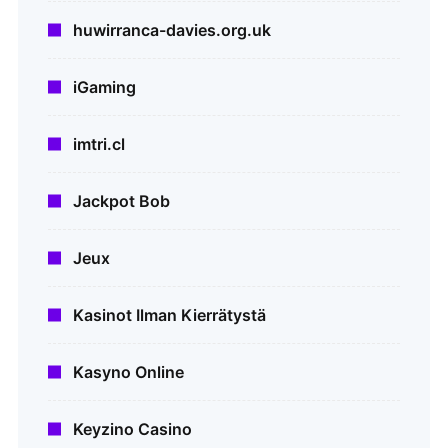
huwirranca-davies.org.uk
iGaming
imtri.cl
Jackpot Bob
Jeux
Kasinot Ilman Kierrätystä
Kasyno Online
Keyzino Casino