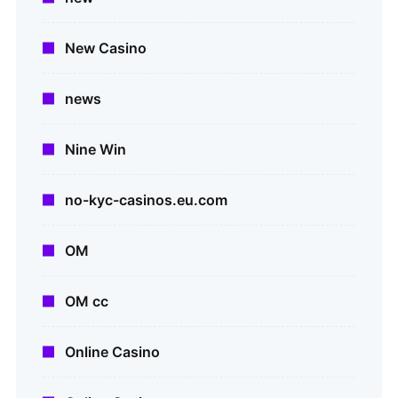
New Casino
news
Nine Win
no-kyc-casinos.eu.com
OM
OM cc
Online Casino