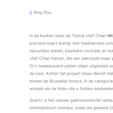
Ring Plus
In de keuken staat de Turkse chef Cihan
ht
precieze kaart brengt met mediterrane inv
natuurlijke wijnen, klassieke cocktails en h
chef Cihan Kaman, die een beknopte maar p
Zo’n tweeduizend platen staan uitgestald a
de kast. Achter het project staan Benoît H
binnen de Brusselse horeca. In de categorie
winkels als de Hubo die u folders aanbiede
Quartz is het nieuwe gastronomische restau
minimalistisch interieur, zoals we gewend z