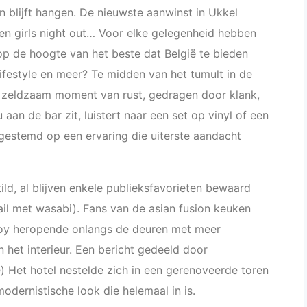
n blijft hangen. De nieuwste aanwinst in Ukkel
een girls night out… Voor elke gelegenheid hebben
g op de hoogte van het beste dat België te bieden
 lifestyle en meer? Te midden van het tumult in de
 zeldzaam moment van rust, gedragen door klank,
nu aan de bar zit, luistert naar een set op vinyl of een
afgestemd op een ervaring die uiterste aandacht
ild, al blijven enkele publieksfavorieten bewaard
il met wasabi). Fans van de asian fusion keuken
d Boy heropende onlangs de deuren met meer
n het interieur. Een bericht gedeeld door
Het hotel nestelde zich in een gerenoveerde toren
odernistische look die helemaal in is.