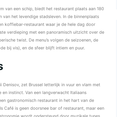
m van een schip, biedt het restaurant plaats aan 180
n van het levendige stadsleven. In de binnenplaats
n koffiebar-restaurant waar je de hele dag door
9ste verdieping met een panoramisch uitzicht over de
berische twist. De menu’s volgen de seizoenen, de
de bij vis), en de sfeer blijft intiem en puur.
s
i Denisov, zet Brussel letterlijk in vuur en vlam met
 en instinct. Van een langverwacht Italiaans
een gastronomisch restaurant in het hart van de
ds Café is geen doorsnee bar of restaurant, maar een
tronomie wordt ondersteund door muzikale tunes.