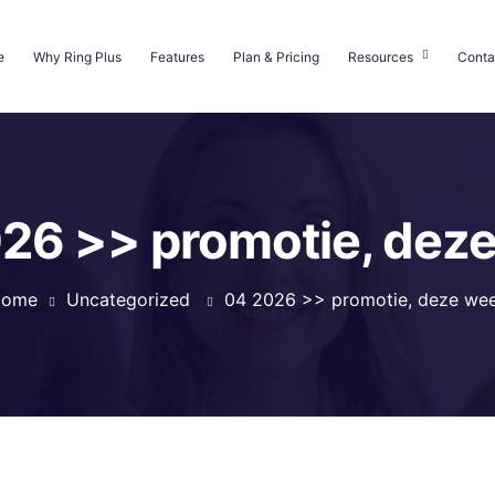
e
Why Ring Plus
Features
Plan & Pricing
Resources
Conta
26 >> promotie, dez
ome
Uncategorized
04 2026 >> promotie, deze we