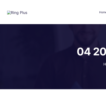
Hom
04 20
H