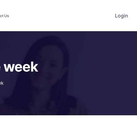
Login
ct Us
e week
ek