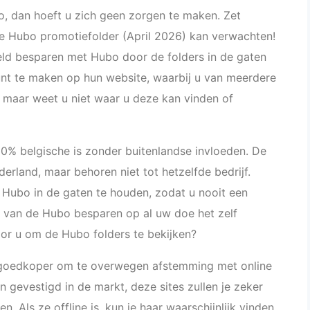
o, dan hoeft u zich geen zorgen te maken. Zet
e Hubo promotiefolder (April 2026) kan verwachten!
geld besparen met Hubo door de folders in de gaten
nt te maken op hun website, waarbij u van meerdere
, maar weet u niet waar u deze kan vinden of
00% belgische is zonder buitenlandse invloeden. De
derland, maar behoren niet tot hetzelfde bedrijf.
 Hubo in de gaten te houden, zodat u nooit een
s van de Hubo besparen op al uw doe het zelf
oor u om de Hubo folders te bekijken?
n goedkoper om te overwegen afstemming met online
 gevestigd in de markt, deze sites zullen je zeker
. Als ze offline is, kun je haar waarschijnlijk vinden