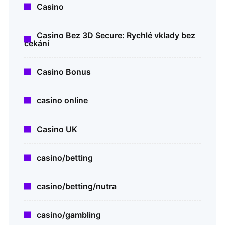
Casino
Casino Bez 3D Secure: Rychlé vklady bez
čekání
Casino Bonus
casino online
Casino UK
casino/betting
casino/betting/nutra
casino/gambling