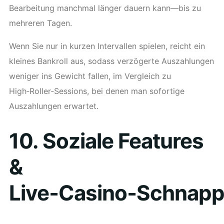
Bearbeitung manchmal länger dauern kann—bis zu
mehreren Tagen.
Wenn Sie nur in kurzen Intervallen spielen, reicht ein
kleines Bankroll aus, sodass verzögerte Auszahlungen
weniger ins Gewicht fallen, im Vergleich zu
High‑Roller‑Sessions, bei denen man sofortige
Auszahlungen erwartet.
10. Soziale Features
&
Live‑Casino‑Schnap