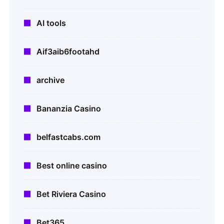
AI tools
Aif3aib6footahd
archive
Bananzia Casino
belfastcabs.com
Best online casino
Bet Riviera Casino
Bet365