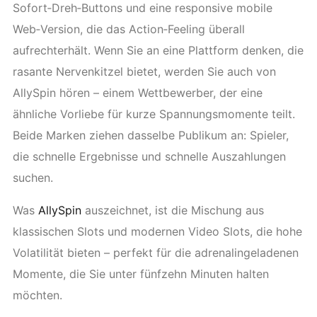
Sofort‑Dreh‑Buttons und eine responsive mobile
Web‑Version, die das Action‑Feeling überall
aufrechterhält. Wenn Sie an eine Plattform denken, die
rasante Nervenkitzel bietet, werden Sie auch von
AllySpin hören – einem Wettbewerber, der eine
ähnliche Vorliebe für kurze Spannungsmomente teilt.
Beide Marken ziehen dasselbe Publikum an: Spieler,
die schnelle Ergebnisse und schnelle Auszahlungen
suchen.
Was
AllySpin
auszeichnet, ist die Mischung aus
klassischen Slots und modernen Video Slots, die hohe
Volatilität bieten – perfekt für die adrenalingeladenen
Momente, die Sie unter fünfzehn Minuten halten
möchten.