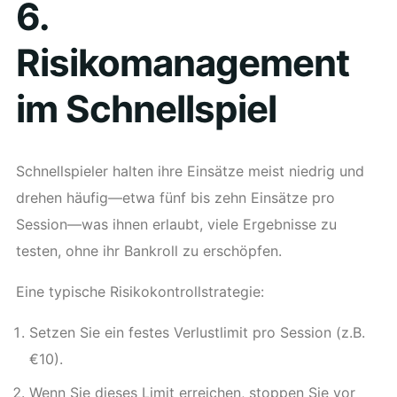
6.
Risikomanagement
im Schnellspiel
Schnellspieler halten ihre Einsätze meist niedrig und
drehen häufig—etwa fünf bis zehn Einsätze pro
Session—was ihnen erlaubt, viele Ergebnisse zu
testen, ohne ihr Bankroll zu erschöpfen.
Eine typische Risikokontrollstrategie:
Setzen Sie ein festes Verlustlimit pro Session (z.B.
€10).
Wenn Sie dieses Limit erreichen, stoppen Sie vor