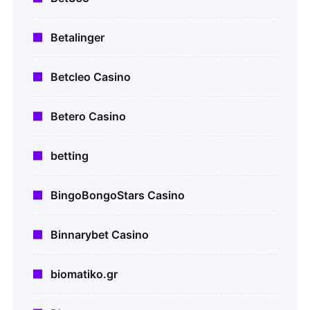
Betalinger
Betcleo Casino
Betero Casino
betting
BingoBongoStars Casino
Binnarybet Casino
biomatiko.gr