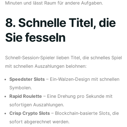
Minuten und lässt Raum für andere Aufgaben.
8. Schnelle Titel, die
Sie fesseln
Schnell‑Session‑Spieler lieben Titel, die schnelles Spiel
mit schnellen Auszahlungen belohnen:
Speedster Slots
– Ein‑Walzen‑Design mit schnellen
Symbolen.
Rapid Roulette
– Eine Drehung pro Sekunde mit
sofortigen Auszahlungen.
Crisp Crypto Slots
– Blockchain‑basierte Slots, die
sofort abgerechnet werden.