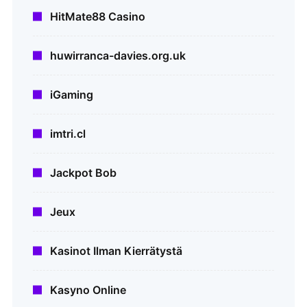
HitMate88 Casino
huwirranca-davies.org.uk
iGaming
imtri.cl
Jackpot Bob
Jeux
Kasinot Ilman Kierrätystä
Kasyno Online