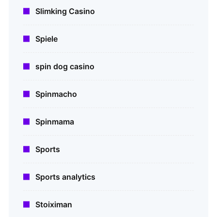
Slimking Casino
Spiele
spin dog casino
Spinmacho
Spinmama
Sports
Sports analytics
Stoiximan