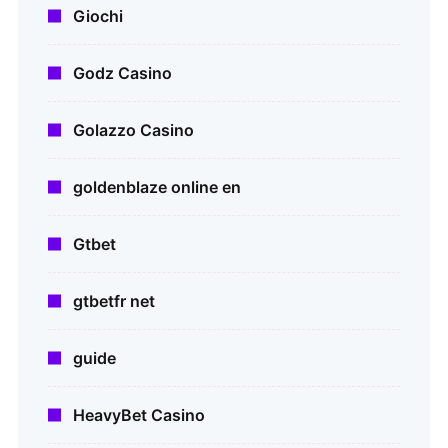
Giochi
Godz Casino
Golazzo Casino
goldenblaze online en
Gtbet
gtbetfr net
guide
HeavyBet Casino