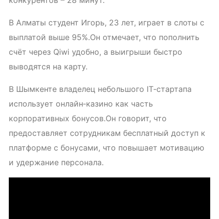
конкурентов – 28 минут.
В Алматы студент Игорь, 23 лет, играет в слоты с
выплатой выше 95%.Он отмечает, что пополнить
счёт через Qiwi удобно, а выигрыши быстро
выводятся на карту.
В Шымкенте владелец небольшого IT‑стартапа
использует онлайн‑казино как часть
корпоративных бонусов.Он говорит, что
предоставляет сотрудникам бесплатный доступ к
платформе с бонусами, что повышает мотивацию
и удержание персонала.