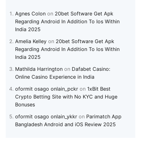
Agnes Colon
on
20bet Software Get Apk
Regarding Android In Addition To Ios Within
India 2025
Amelia Kelley
on
20bet Software Get Apk
Regarding Android In Addition To Ios Within
India 2025
Mathilda Harrington
on
Dafabet Casino:
Online Casino Experience in India
oformit osago onlain_pckr
on
1xBit Best
Crypto Betting Site with No KYC and Huge
Bonuses
oformit osago onlain_ykkr
on
Parimatch App
Bangladesh Android and iOS Review 2025