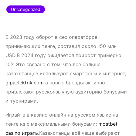
Uncategorized
В 2023 году оборот в сех операторов,
принимающих тенге, составил около 150 млн
USD.В 2024 году ожидается прирост примерно
10%.Это связано с тем, что все больше
казахстанцев используют смартфоны и интернет,
gipaelektrik.com
а новые бренды активно
привлекают русскоязычную
аудиторию бонусами
и турнирами.
Играйте в казино онлайн на русском языке на
тенге кз с максимальными бонусами:
mostbet
casino играть
.Казахстанцы всё чаще выбирают