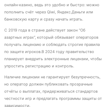
онлайн‑казино, ведь это удобно и быстро: можно
пополнить счёт через Qiwi, Яндекс.Деньги или
банковскую карту и сразу начать играть.
С 2019 года в стране действует закон “Об
азартных играх”, который обязывает операторов
получать лицензию и соблюдать строгие правила
по защите игроков.В 2024 году правительство
планирует внедрить электронные лицензии, чтобы
упростить регистрацию и контроль.
Наличие лицензии не гарантирует безупречность,
но оператор должен публиковать прозрачные
отчёты о выплатах, придерживаться стандартов
честности игр и предлагать программы защиты от
зависимости.