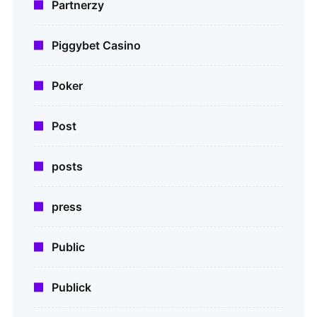
Partnerzy
Piggybet Casino
Poker
Post
posts
press
Public
Publick