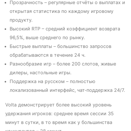
Прозрачность – регулярные отчёты о выплатах и
открытая статистика по каждому игровому
продукту.
Высокий RTP – средний коэффициент возврата
96,5%, выше среднего по рынку.
Быстрые выплаты – большинство запросов
обрабатываются в течение 24 ч.
Разнообразие игр – более 200 слотов, живые
дилеры, настольные игры.
Поддержка на русском – полностью
локализованный интерфейс, чат‑поддержка 24/7.
Volta демонстрирует более высокий уровень
удержания игроков: среднее время сессии 35
минут в сутки, в то время как у большинства