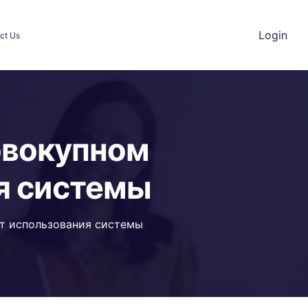
Login
ct Us
овокупном
я системы
от использования системы