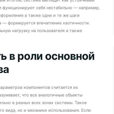
ли функционируют себя нестабильно — например,
формление а также одни и те же шаги
в — формируется впечатление хаотичности.
ьную нагрузку на пользователя а также
ь в роли основной
ва
араметров компонентов считается их
азумевает, что все аналогичные объекты
льно в разных всех зонах системы. Такое
о вида, но и механики использования. Если