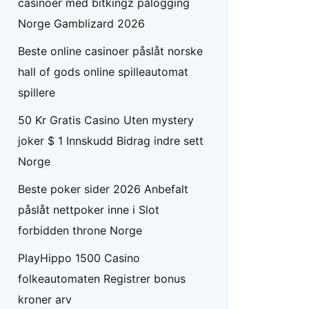
casinoer med bitkingz pålogging
Norge Gamblizard 2026
Beste online casinoer påslåt norske
hall of gods online spilleautomat
spillere
50 Kr Gratis Casino Uten mystery
joker $ 1 Innskudd Bidrag indre sett
Norge
Beste poker sider 2026 Anbefalt
påslåt nettpoker inne i Slot
forbidden throne Norge
PlayHippo 1500 Casino
folkeautomaten Registrer bonus
kroner arv