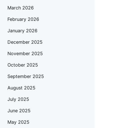
March 2026
February 2026
January 2026
December 2025
November 2025
October 2025
September 2025
August 2025
July 2025
June 2025
May 2025