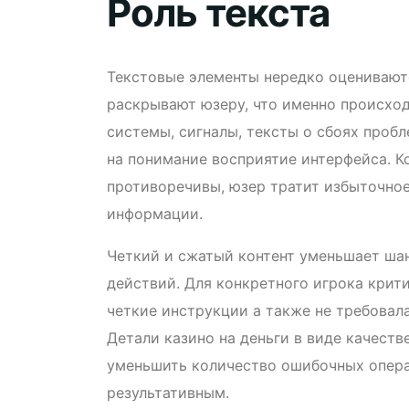
Роль текста
Текстовые элементы нередко оцениваютс
раскрывают юзеру, что именно происход
системы, сигналы, тексты о сбоях проб
на понимание восприятие интерфейса. К
противоречивы, юзер тратит избыточно
информации.
Четкий и сжатый контент уменьшает ша
действий. Для конкретного игрока крит
четкие инструкции а также не требовал
Детали казино на деньги в виде качест
уменьшить количество ошибочных опера
результативным.