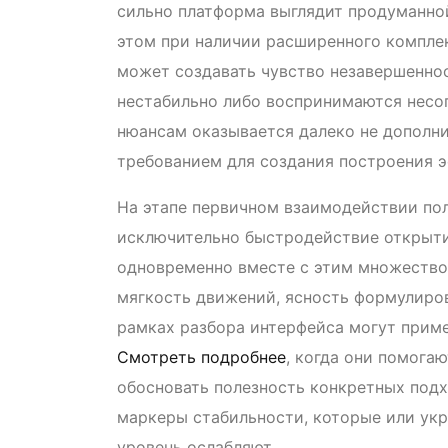
сильно платформа выглядит продуманной
этом при наличии расширенного компле
может создавать чувство незавершеннос
нестабильно либо воспринимаются несог
нюансам оказывается далеко не дополн
требованием для создания построения 
На этапе первичном взаимодействии по
исключительно быстродействие открыти
одновременно вместе с этим множество 
мягкость движений, ясность формулиро
рамках разбора интерфейса могут прим
Смотреть подробнее
, когда они помога
обосновать полезность конкретных подх
маркеры стабильности, которые или укр
уровень ослабляют.