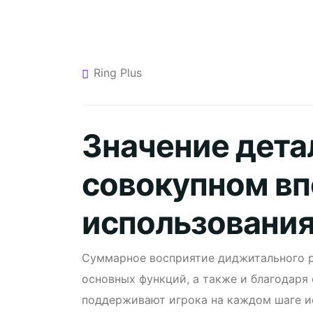
Ring Plus
Значение дета
совокупном вп
использовани
Суммарное восприятие диджитального р
основных функций, а также и благодаря
поддерживают игрока на каждом шаге ис