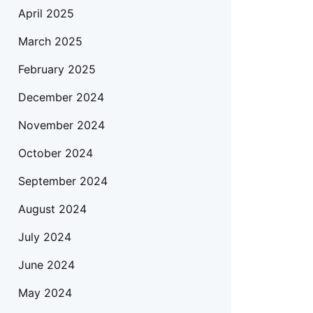
April 2025
March 2025
February 2025
December 2024
November 2024
October 2024
September 2024
August 2024
July 2024
June 2024
May 2024