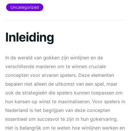
Uncategorized
Inleiding
In de wereld van gokken zijn winlijnen en de
verschillende manieren om te winnen cruciale
concepten voor ervaren spelers. Deze elementen
bepalen niet alleen de uitkomst van een spel, maar
ook de strategieën die spelers kunnen toepassen om
hun kansen op winst te maximaliseren. Voor spelers in
Nederland is het begrijpen van deze concepten
essentieel om succesvol te zijn in hun gokervaring.
Het is belangrijk om te weten hoe winlijnen werken en