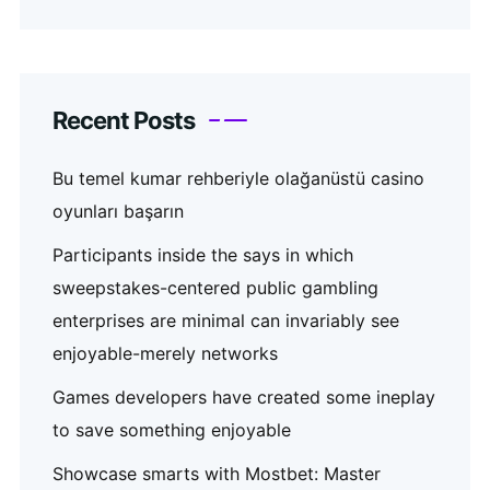
Recent Posts
Bu temel kumar rehberiyle olağanüstü casino
oyunları başarın
Participants inside the says in which
sweepstakes-centered public gambling
enterprises are minimal can invariably see
enjoyable-merely networks
Games developers have created some ineplay
to save something enjoyable
Showcase smarts with Mostbet: Master