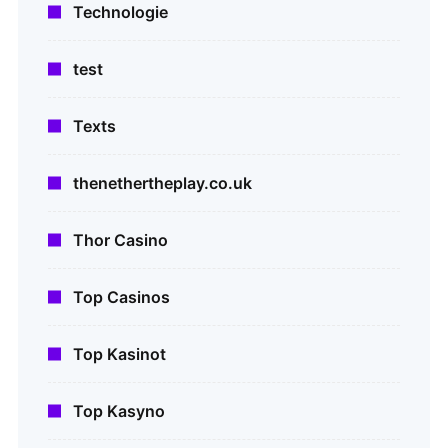
Technologie
test
Texts
thenethertheplay.co.uk
Thor Casino
Top Casinos
Top Kasinot
Top Kasyno