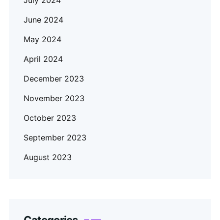
June 2024
May 2024
April 2024
December 2023
November 2023
October 2023
September 2023
August 2023
Categories