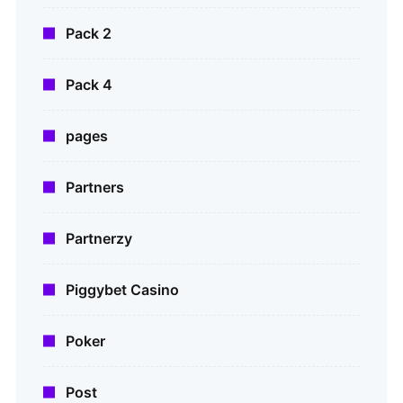
Pack 2
Pack 4
pages
Partners
Partnerzy
Piggybet Casino
Poker
Post