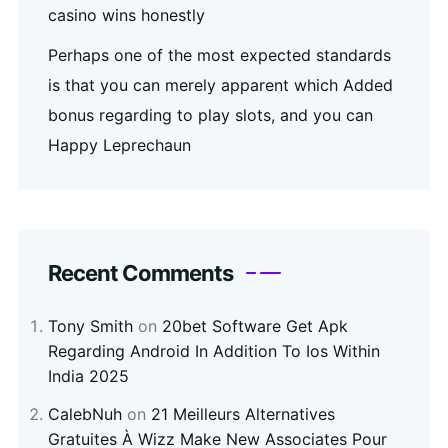
casino wins honestly
Perhaps one of the most expected standards
is that you can merely apparent which Added
bonus regarding to play slots, and you can
Happy Leprechaun
Recent Comments
Tony Smith
on
20bet Software Get Apk
Regarding Android In Addition To Ios Within
India 2025
CalebNuh
on
21 Meilleurs Alternatives
Gratuites À Wizz Make New Associates Pour