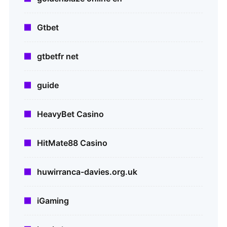
Gtbet
gtbetfr net
guide
HeavyBet Casino
HitMate88 Casino
huwirranca-davies.org.uk
iGaming