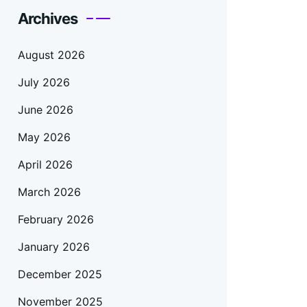
Archives
August 2026
July 2026
June 2026
May 2026
April 2026
March 2026
February 2026
January 2026
December 2025
November 2025