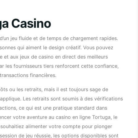
ga Casino
’un jeu fluide et de temps de chargement rapides.
rsonnes qui aiment le design créatif. Vous pouvez
e et aux jeux de casino en direct des meilleurs
ar les fournisseurs tiers renforcent cette confiance,
transactions financières.
ts ou les retraits, mais il est toujours sage de
 applique. Les retraits sont soumis à des vérifications
sactions, ce qui est une pratique standard dans
encer votre aventure au casino en ligne Tortuga, le
 souhaitiez alimenter votre compte pour plonger
 session de jeu réussie, les options disponibles sont