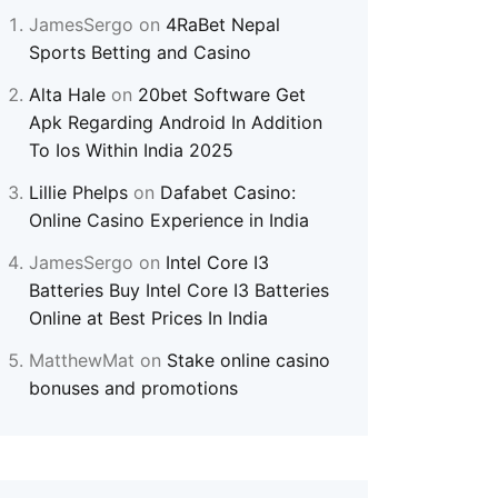
JamesSergo
on
4RaBet Nepal
Sports Betting and Casino
Alta Hale
on
20bet Software Get
Apk Regarding Android In Addition
To Ios Within India 2025
Lillie Phelps
on
Dafabet Casino:
Online Casino Experience in India
JamesSergo
on
Intel Core I3
Batteries Buy Intel Core I3 Batteries
Online at Best Prices In India
MatthewMat
on
Stake online casino
bonuses and promotions