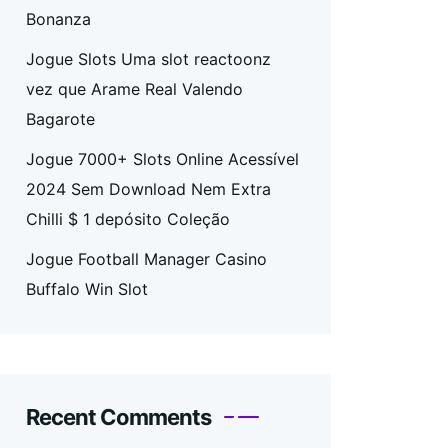
Bonanza
Jogue Slots Uma slot reactoonz
vez que Arame Real Valendo
Bagarote
Jogue 7000+ Slots Online Acessível
2024 Sem Download Nem Extra
Chilli $ 1 depósito Coleção
Jogue Football Manager Casino
Buffalo Win Slot
Recent Comments