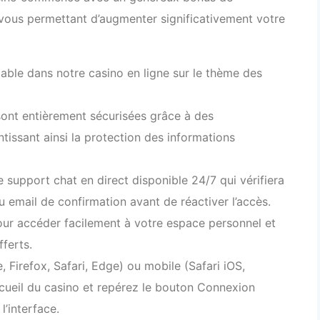
vous permettant d’augmenter significativement votre
able dans notre casino en ligne sur le thème des
sont entièrement sécurisées grâce à des
issant ainsi la protection des informations
support chat en direct disponible 24/7 qui vérifiera
u email de confirmation avant de réactiver l’accès.
pour accéder facilement à votre espace personnel et
fferts.
Firefox, Safari, Edge) ou mobile (Safari iOS,
cueil du casino et repérez le bouton Connexion
l’interface.