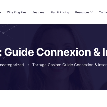
e
Why Ring Plus
Features
Plan & Pricing
Resources
Conta
: Guide Connexion & I
ncategorized
Tortuga Casino: Guide Connexion & Inscr