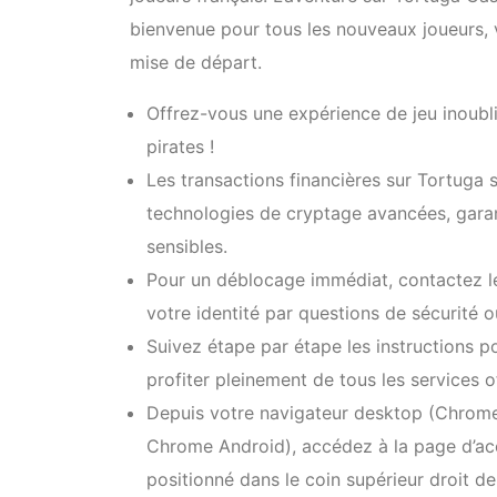
bienvenue pour tous les nouveaux joueurs, 
mise de départ.
Offrez-vous une expérience de jeu inoubli
pirates !
Les transactions financières sur Tortuga 
technologies de cryptage avancées, garant
sensibles.
Pour un déblocage immédiat, contactez le 
votre identité par questions de sécurité o
Suivez étape par étape les instructions 
profiter pleinement de tous les services o
Depuis votre navigateur desktop (Chrome, 
Chrome Android), accédez à la page d’ac
positionné dans le coin supérieur droit de 