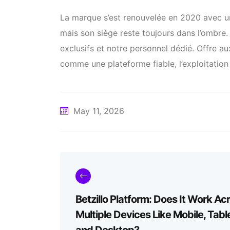
La marque s’est renouvelée en 2020 avec u
mais son siège reste toujours dans l’ombr
exclusifs et notre personnel dédié. Offre a
comme une plateforme fiable, l’exploitation 
May 11, 2026
Betzillo Platform: Does It Work Ac
Multiple Devices Like Mobile, Table
and Desktop?