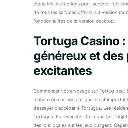
étape les instructions pour accéder facilem
de tous les services offerts. La version mo
fonctionnalités de la version desktop.
Tortuga Casino 
généreux et des
excitantes
Commencer votre voyage sur Tortug peut êt
matière de casinos en ligne. Il est important
d’essayer d’accéder à Tortugua. Les résiden
Tortugua. En revanche, Tortugua fait l’obje
des lois locales sur les jeux d’argent. Cepend