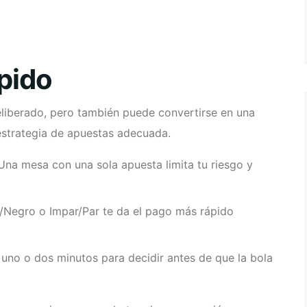
pido
liberado, pero también puede convertirse en una
estrategia de apuestas adecuada.
na mesa con una sola apuesta limita tu riesgo y
/Negro o Impar/Par te da el pago más rápido
uno o dos minutos para decidir antes de que la bola