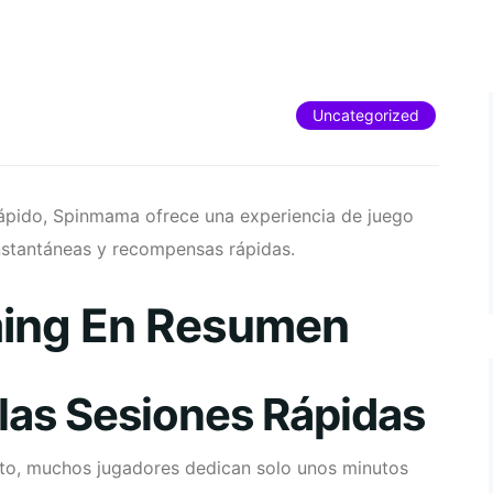
Uncategorized
rápido, Spinmama ofrece una experiencia de juego
nstantáneas y recompensas rápidas.
ming En Resumen
las Sesiones Rápidas
to, muchos jugadores dedican solo unos minutos