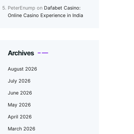
PeterEnump
on
Dafabet Casino:
Online Casino Experience in India
Archives
August 2026
July 2026
June 2026
May 2026
April 2026
March 2026