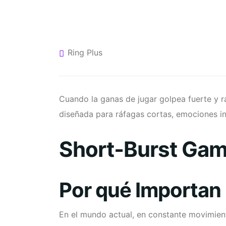
Ring Plus
Cuando la ganas de jugar golpea fuerte y 
diseñada para ráfagas cortas, emociones i
Short‑Burst Ga
Por qué Importan 
En el mundo actual, en constante movimien