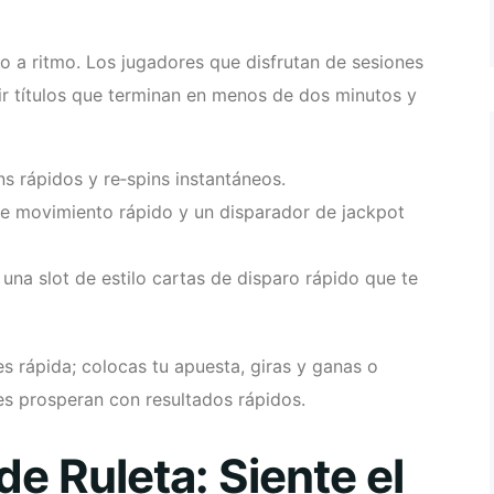
to a ritmo. Los jugadores que disfrutan de sesiones
rir títulos que terminan en menos de dos minutos y
ns rápidos y re‑spins instantáneos.
de movimiento rápido y un disparador de jackpot
 una slot de estilo cartas de disparo rápido que te
s rápida; colocas tu apuesta, giras y ganas o
es prosperan con resultados rápidos.
e Ruleta: Siente el