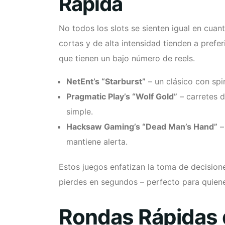
Rápida
No todos los slots se sienten igual en cuan
cortas y de alta intensidad tienden a prefe
que tienen un bajo número de reels.
NetEnt’s “Starburst”
– un clásico con spi
Pragmatic Play’s “Wolf Gold”
– carretes 
simple.
Hacksaw Gaming’s “Dead Man’s Hand”
–
mantiene alerta.
Estos juegos enfatizan la toma de decisione
pierdes en segundos – perfecto para quien
Rondas Rápidas d