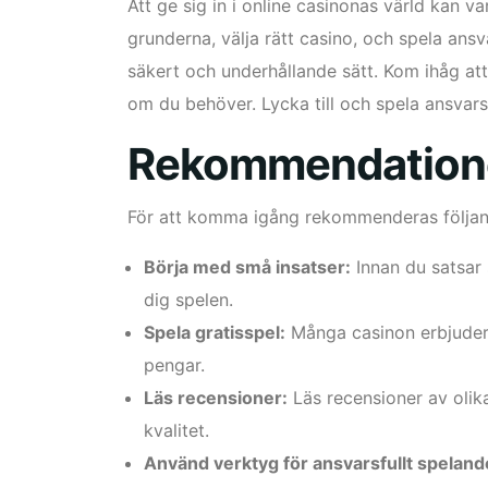
Att ge sig in i online casinonas värld kan 
grunderna, välja rätt casino, och spela ansv
säkert och underhållande sätt. Kom ihåg att 
om du behöver. Lycka till och spela ansvarsf
Rekommendationer
För att komma igång rekommenderas följan
Börja med små insatser:
Innan du satsar 
dig spelen.
Spela gratisspel:
Många casinon erbjuder g
pengar.
Läs recensioner:
Läs recensioner av olika
kvalitet.
Använd verktyg för ansvarsfullt speland