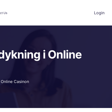
Login
ct Us
dykning i Online
 Online Casinon