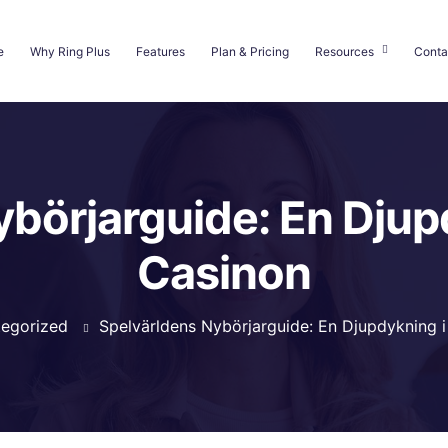
e
Why Ring Plus
Features
Plan & Pricing
Resources
Conta
börjarguide: En Djup
Casinon
egorized
Spelvärldens Nybörjarguide: En Djupdykning i