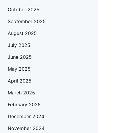
October 2025
September 2025
August 2025
July 2025
June 2025
May 2025
April 2025
March 2025
February 2025
December 2024
November 2024