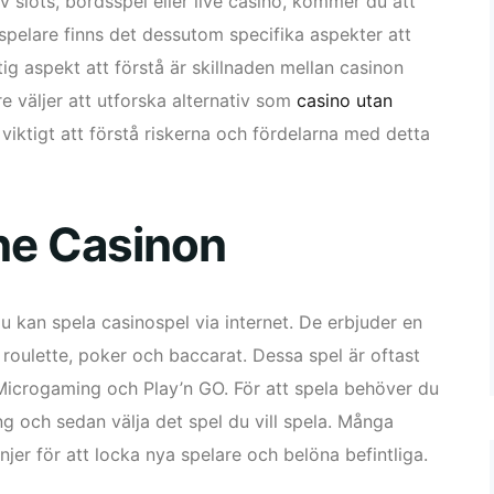
v slots, bordsspel eller live casino, kommer du att
 spelare finns det dessutom specifika aspekter att
tig aspekt att förstå är skillnaden mellan casinon
e väljer att utforska alternativ som
casino utan
 viktigt att förstå riskerna och fördelarna med detta
ne Casinon
du kan spela casinospel via internet. De erbjuder en
, roulette, poker och baccarat. Dessa spel är oftast
Microgaming och Play’n GO. För att spela behöver du
ing och sedan välja det spel du vill spela. Många
er för att locka nya spelare och belöna befintliga.