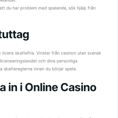
tt du har problem med spelande, sök hjälp från
tuttag
 licens skattefria. Vinster från casinon utan svensk
 licensieringslandet och dina personliga
ra skattereglerna innan du börjar spela.
a in i Online Casino