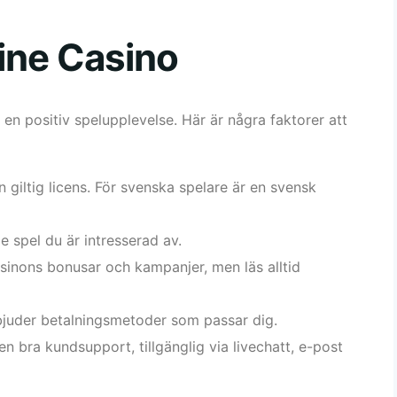
line Casino
r en positiv spelupplevelse. Här är några faktorer att
en giltig licens. För svenska spelare är en svensk
e spel du är intresserad av.
sinons bonusar och kampanjer, men läs alltid
erbjuder betalningsmetoder som passar dig.
en bra kundsupport, tillgänglig via livechatt, e-post