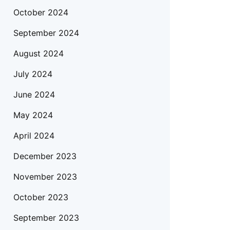
October 2024
September 2024
August 2024
July 2024
June 2024
May 2024
April 2024
December 2023
November 2023
October 2023
September 2023