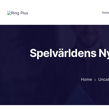
Hom
Spelvärldens Ny
Home
Uncat