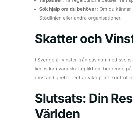
Sök hjälp om du behöver:
Om du känner a
Stödlinjen eller andra organisationer.
Skatter och Vins
I Sverige är vinster från casinon med svensk
licens kan vara skattepliktiga, beroende på
omständigheter. Det är viktigt att kontrolle
Slutsats: Din Res
Världen