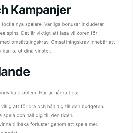
ch Kampanjer
t locka nya spelare. Vanliga bonusar inkluderar
 spins. Det är viktigt att läsa villkoren för
med omsättningskrav. Omsättningskrav innebär att
 kan ta ut dina vinster.
lande
undvika problem. Här är några tips:
llig att förlora och håll dig till den budgeten.
spela och håll dig till den tiden.
vinna tillbaka förluster genom att spela mer.
elandet.