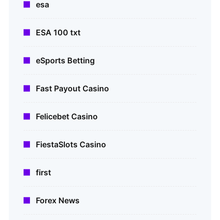
esa
ESA 100 txt
eSports Betting
Fast Payout Casino
Felicebet Casino
FiestaSlots Casino
first
Forex News