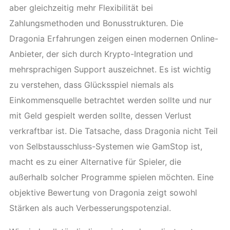
aber gleichzeitig mehr Flexibilität bei
Zahlungsmethoden und Bonusstrukturen. Die
Dragonia Erfahrungen zeigen einen modernen Online-
Anbieter, der sich durch Krypto-Integration und
mehrsprachigen Support auszeichnet. Es ist wichtig
zu verstehen, dass Glücksspiel niemals als
Einkommensquelle betrachtet werden sollte und nur
mit Geld gespielt werden sollte, dessen Verlust
verkraftbar ist. Die Tatsache, dass Dragonia nicht Teil
von Selbstausschluss-Systemen wie GamStop ist,
macht es zu einer Alternative für Spieler, die
außerhalb solcher Programme spielen möchten. Eine
objektive Bewertung von Dragonia zeigt sowohl
Stärken als auch Verbesserungspotenzial.