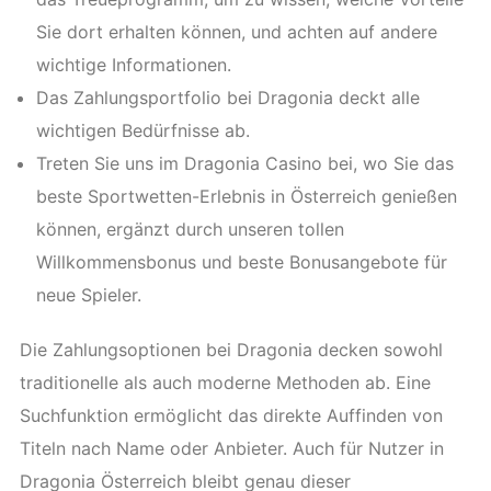
Sie dort erhalten können, und achten auf andere
wichtige Informationen.
Das Zahlungsportfolio bei Dragonia deckt alle
wichtigen Bedürfnisse ab.
Treten Sie uns im Dragonia Casino bei, wo Sie das
beste Sportwetten-Erlebnis in Österreich genießen
können, ergänzt durch unseren tollen
Willkommensbonus und beste Bonusangebote für
neue Spieler.
Die Zahlungsoptionen bei Dragonia decken sowohl
traditionelle als auch moderne Methoden ab. Eine
Suchfunktion ermöglicht das direkte Auffinden von
Titeln nach Name oder Anbieter. Auch für Nutzer in
Dragonia Österreich bleibt genau dieser