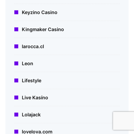
Keyzino Casino
Kingmaker Casino
larocca.cl
Leon
Lifestyle
Live Kasíno
Lolajack
lovelova.com