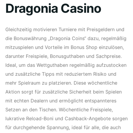
Dragonia Casino
Gleichzeitig motivieren Turniere mit Preisgeldern und
die Bonuswährung „Dragonia Coins“ dazu, regelmäßig
mitzuspielen und Vorteile im Bonus Shop einzulösen,
darunter Freispiele, Bonusguthaben und Sachpreise.
Ideal, um das Wettguthaben regelmäßig aufzustocken
und zusätzliche Tipps mit reduziertem Risiko und
mehr Spielraum zu platzieren. Diese wöchentliche
Aktion sorgt für zusätzliche Sicherheit beim Spielen
mit echten Dealern und ermöglicht entspannteres
Setzen an den Tischen. Wöchentliche Freispiele,
lukrative Reload-Boni und Cashback-Angebote sorgen
für durchgehende Spannung, ideal für alle, die auch