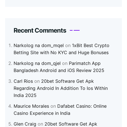
Recent Comments
Narkolog na dom_mqel
on
1xBit Best Crypto
Betting Site with No KYC and Huge Bonuses
Narkolog na dom_qjel
on
Parimatch App
Bangladesh Android and iOS Review 2025
Carl Rios
on
20bet Software Get Apk
Regarding Android In Addition To Ios Within
India 2025
Maurice Morales
on
Dafabet Casino: Online
Casino Experience in India
Glen Craig
on
20bet Software Get Apk