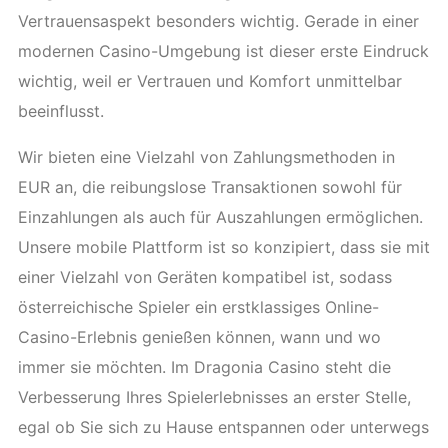
Vertrauensaspekt besonders wichtig. Gerade in einer
modernen Casino-Umgebung ist dieser erste Eindruck
wichtig, weil er Vertrauen und Komfort unmittelbar
beeinflusst.
Wir bieten eine Vielzahl von Zahlungsmethoden in
EUR an, die reibungslose Transaktionen sowohl für
Einzahlungen als auch für Auszahlungen ermöglichen.
Unsere mobile Plattform ist so konzipiert, dass sie mit
einer Vielzahl von Geräten kompatibel ist, sodass
österreichische Spieler ein erstklassiges Online-
Casino-Erlebnis genießen können, wann und wo
immer sie möchten. Im Dragonia Casino steht die
Verbesserung Ihres Spielerlebnisses an erster Stelle,
egal ob Sie sich zu Hause entspannen oder unterwegs