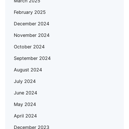
March 2025
February 2025
December 2024
November 2024
October 2024
September 2024
August 2024
July 2024
June 2024
May 2024
April 2024
December 2023