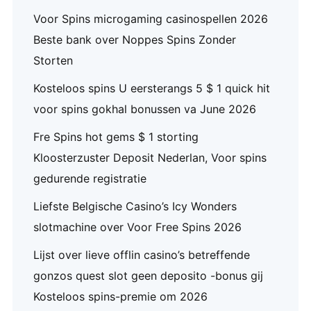
Voor Spins microgaming casinospellen 2026
Beste bank over Noppes Spins Zonder
Storten
Kosteloos spins U eersterangs 5 $ 1 quick hit
voor spins gokhal bonussen va June 2026
Fre Spins hot gems $ 1 storting
Kloosterzuster Deposit Nederlan, Voor spins
gedurende registratie
Liefste Belgische Casino’s Icy Wonders
slotmachine over Voor Free Spins 2026
Lijst over lieve offlin casino’s betreffende
gonzos quest slot geen deposito -bonus gij
Kosteloos spins-premie om 2026