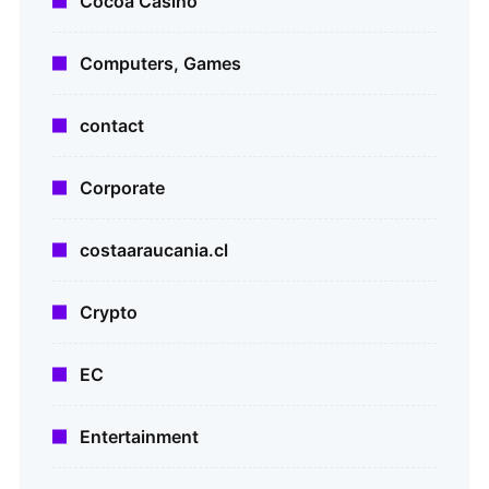
Cocoa Casino
Computers, Games
contact
Corporate
costaaraucania.cl
Crypto
EC
Entertainment