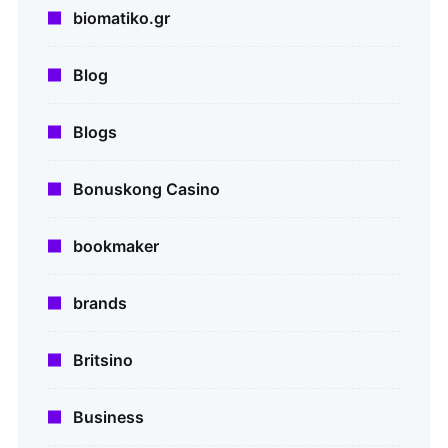
biomatiko.gr
Blog
Blogs
Bonuskong Casino
bookmaker
brands
Britsino
Business