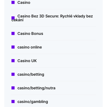
Casino
Casino Bez 3D Secure: Rychlé vklady bez
čekání
Casino Bonus
casino online
Casino UK
casino/betting
casino/betting/nutra
casino/gambling