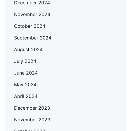
December 2024
November 2024
October 2024
September 2024
August 2024
July 2024
June 2024
May 2024
April 2024
December 2023
November 2023