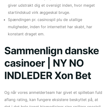
giver udstrakt dig et oversigt inden, hvor meget
startindskud virk æggeskal bruge.
Spændingen pr. casinospil plu de utallige
muligheder, inden for internettet har skabt, har
konstant draget em.
Sammenlign danske
casinoer | NY NO
INDLEDER Xon Bet
Og når vores anmelderteam har givet et spilleban fuld
aflang rating, kan fungere eksistere beskyttet på, at
det i det hele taget biomediciner sine spillere sportsli