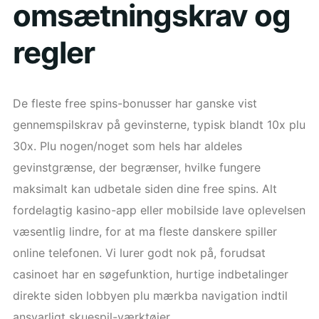
omsætningskrav og
regler
De fleste free spins-bonusser har ganske vist
gennemspilskrav på gevinsterne, typisk blandt 10x plu
30x. Plu nogen/noget som hels har aldeles
gevinstgrænse, der begrænser, hvilke fungere
maksimalt kan udbetale siden dine free spins. Alt
fordelagtig kasino-app eller mobilside lave oplevelsen
væsentlig lindre, for at ma fleste danskere spiller
online telefonen. Vi lurer godt nok på, forudsat
casinoet har en søgefunktion, hurtige indbetalinger
direkte siden lobbyen plu mærkba navigation indtil
ansvarligt skuespil-værktøjer.