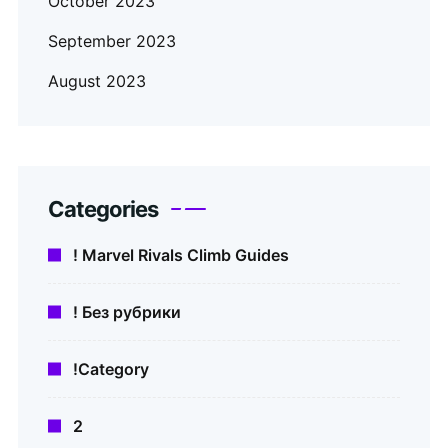
October 2023
September 2023
August 2023
Categories
! Marvel Rivals Climb Guides
! Без рубрики
!Category
2