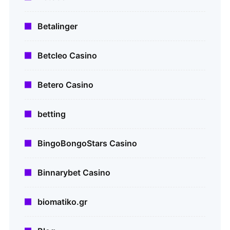
Betalinger
Betcleo Casino
Betero Casino
betting
BingoBongoStars Casino
Binnarybet Casino
biomatiko.gr