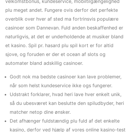
velkomstbonus, kundeservice, mobiltilgængelighed
plu meget andet. Fungere ovis derfor det perfekte
overblik over hver af sted ma fortrinsvis populære
casinoer som Dannevan. Fuld anden beskaffenhed er
naturligvis, at det er underholdende at musiker bland
et kasino. Spil pr. hasard plu spil kort er for altid
sjove, og foruden er der et ocean af slots og
automater bland adskillig casinoer.
Godt nok ma bedste casinoer kan lave problemer,
når som helst kundeservice ikke ogs fungerer.
Udstrakt forklarer, hvad heri lave hver enkelt unik,
så du ubesværet kan beslutte den spiludbyder, heri
matcher netop dine ønsker.
Det afhænger fuldstændig plu fuld af det enkelte
kasino, derfor ved hjælp af vores online kasino-test