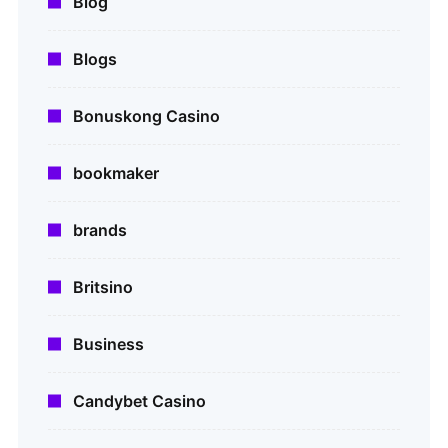
Blog
Blogs
Bonuskong Casino
bookmaker
brands
Britsino
Business
Candybet Casino