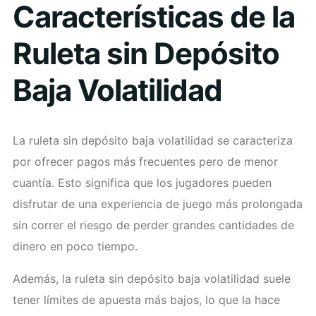
Características de la
Ruleta sin Depósito
Baja Volatilidad
La ruleta sin depósito baja volatilidad se caracteriza
por ofrecer pagos más frecuentes pero de menor
cuantía. Esto significa que los jugadores pueden
disfrutar de una experiencia de juego más prolongada
sin correr el riesgo de perder grandes cantidades de
dinero en poco tiempo.
Además, la ruleta sin depósito baja volatilidad suele
tener límites de apuesta más bajos, lo que la hace