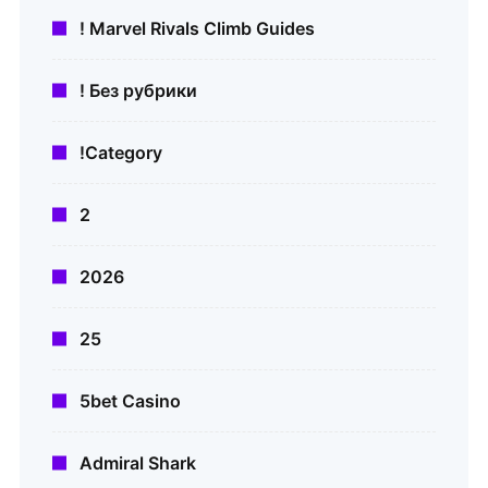
! Marvel Rivals Climb Guides
! Без рубрики
!Category
2
2026
25
5bet Casino
Admiral Shark