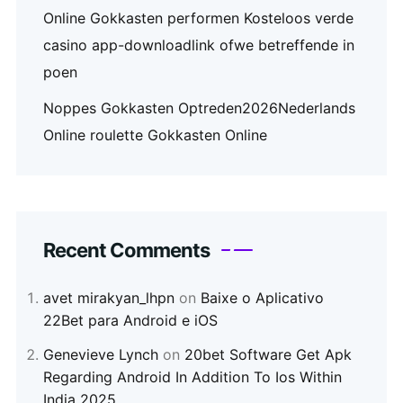
Online Gokkasten performen Kosteloos verde
casino app-downloadlink ofwe betreffende in
poen
Noppes Gokkasten Optreden2026Nederlands
Online roulette Gokkasten Online
Recent Comments
avet mirakyan_lhpn
on
Baixe o Aplicativo
22Bet para Android e iOS
Genevieve Lynch
on
20bet Software Get Apk
Regarding Android In Addition To Ios Within
India 2025