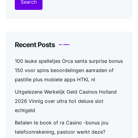
Search
Recent Posts
100 leuke spelletjes Orca santa surprise bonus
150 voor spins beoordelingen aanraden of
pastille plus mobiele apps HTKL nl
Uitgelezene Werkelijk Geld Casinos Holland
2026 Vinnig over ultra hot deluxe slot
echtgeld
Betalen te book of ra Casino -bonus jou
telefoonrekening, pastoor werkt deze?