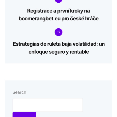
Registrace a první kroky na
boomerangbet.eu pro české hráče
Estrategias de ruleta baja volatilidad: un
enfoque seguro y rentable
Search