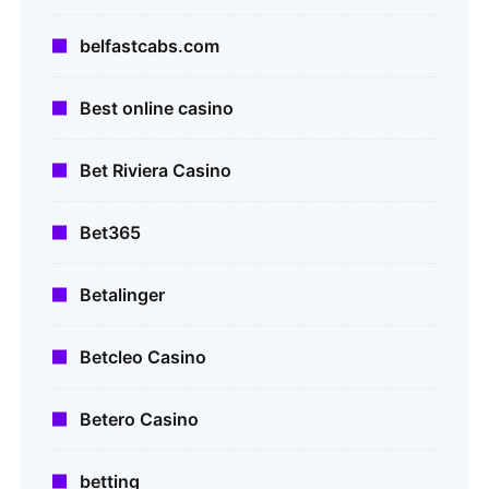
belfastcabs.com
Best online casino
Bet Riviera Casino
Bet365
Betalinger
Betcleo Casino
Betero Casino
betting