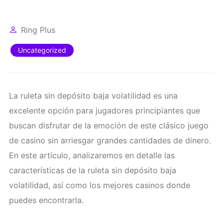
Ring Plus
Uncategorized
La ruleta sin depósito baja volatilidad es una
excelente opción para jugadores principiantes que
buscan disfrutar de la emoción de este clásico juego
de casino sin arriesgar grandes cantidades de dinero.
En este artículo, analizaremos en detalle las
características de la ruleta sin depósito baja
volatilidad, así como los mejores casinos donde
puedes
encontrarla.