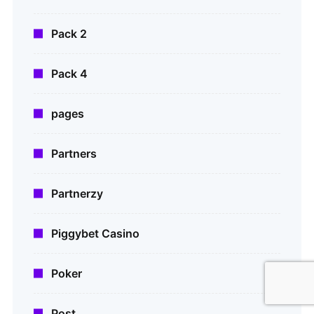
Pack 2
Pack 4
pages
Partners
Partnerzy
Piggybet Casino
Poker
Post