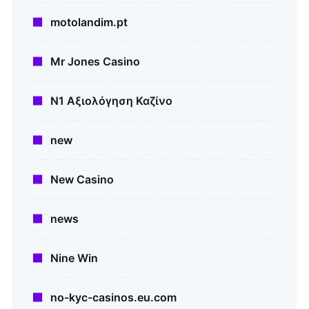
motolandim.pt
Mr Jones Casino
N1 Αξιολόγηση Καζίνο
new
New Casino
news
Nine Win
no-kyc-casinos.eu.com