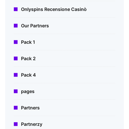
Onlyspins Recensione Casinò
Our Partners
Pack 1
Pack 2
Pack 4
pages
Partners
Partnerzy