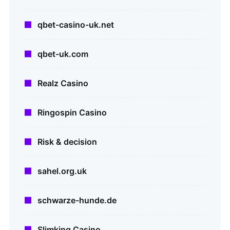
qbet-casino-uk.net
qbet-uk.com
Realz Casino
Ringospin Casino
Risk & decision
sahel.org.uk
schwarze-hunde.de
Slimking Casino