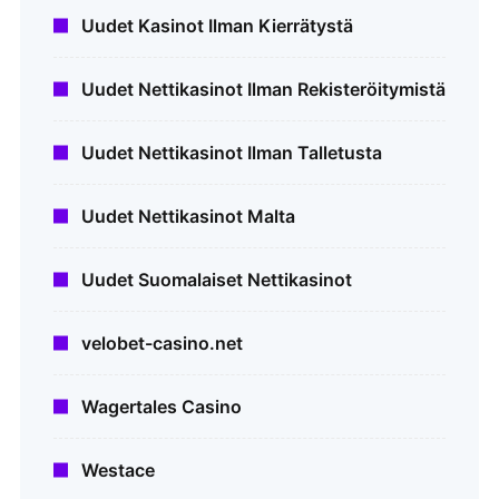
Uudet Kasinot Ilman Kierrätystä
Uudet Nettikasinot Ilman Rekisteröitymistä
Uudet Nettikasinot Ilman Talletusta
Uudet Nettikasinot Malta
Uudet Suomalaiset Nettikasinot
velobet-casino.net
Wagertales Casino
Westace