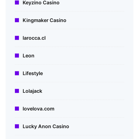
Keyzino Casino
Kingmaker Casino
larocca.cl
Leon
Lifestyle
Lolajack
lovelova.com
Lucky Anon Casino