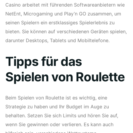
Casino arbeitet mit führenden Softwareanbietern wie
NetEnt, Microgaming und Play’n GO zusammen, um
seinen Spielern ein erstklassiges Spielerlebnis zu
bieten. Sie können auf verschiedenen Geräten spielen,
darunter Desktops, Tablets und Mobiltelefone.
Tipps für das
Spielen von Roulette
Beim Spielen von Roulette ist es wichtig, eine
Strategie zu haben und Ihr Budget im Auge zu
behalten. Setzen Sie sich Limits und hören Sie auf,
wenn Sie gewinnen oder verlieren. Es kann auch