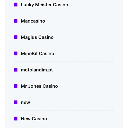
Lucky Meister Casino
Madcasino
Magius Casino
MineBit Casino
motolandim.pt
Mr Jones Casino
new
New Casino