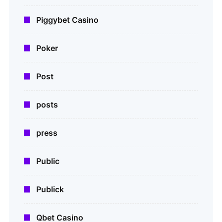
Piggybet Casino
Poker
Post
posts
press
Public
Publick
Qbet Casino