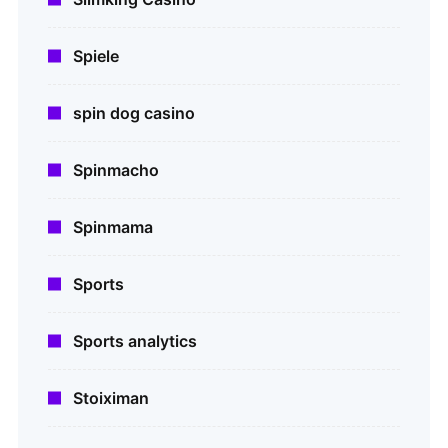
Spiele
spin dog casino
Spinmacho
Spinmama
Sports
Sports analytics
Stoiximan