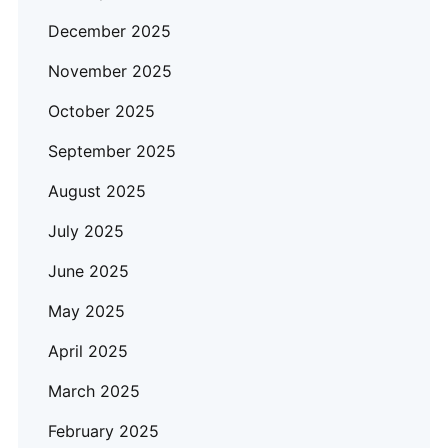
December 2025
November 2025
October 2025
September 2025
August 2025
July 2025
June 2025
May 2025
April 2025
March 2025
February 2025