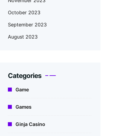
November 2023
October 2023
September 2023
August 2023
Categories
Game
Games
Ginja Casino