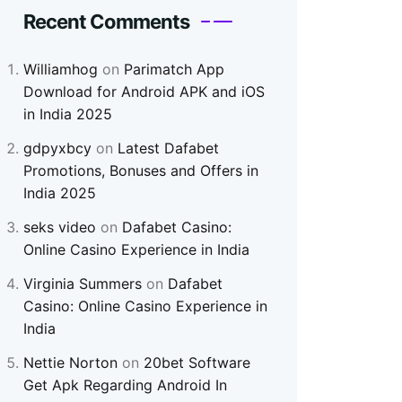
Recent Comments
Williamhog
on
Parimatch App
Download for Android APK and iOS
in India 2025
gdpyxbcy
on
Latest Dafabet
Promotions, Bonuses and Offers in
India 2025
seks video
on
Dafabet Casino:
Online Casino Experience in India
Virginia Summers
on
Dafabet
Casino: Online Casino Experience in
India
Nettie Norton
on
20bet Software
Get Apk Regarding Android In