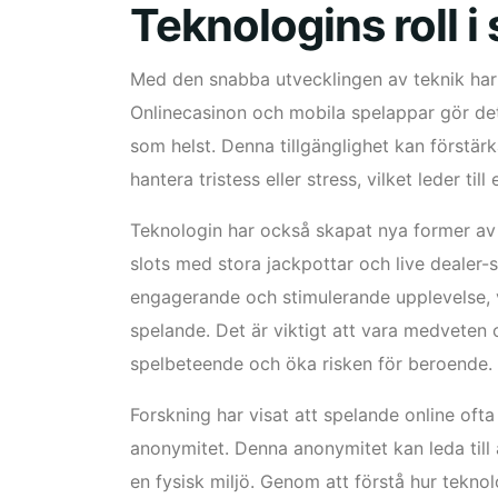
Teknologins roll i
Med den snabba utvecklingen av teknik har s
Onlinecasinon och mobila spelappar gör det 
som helst. Denna tillgänglighet kan förstärk
hantera tristess eller stress, vilket leder ti
Teknologin har också skapat nya former av
slots med stora jackpottar och live dealer
engagerande och stimulerande upplevelse, 
spelande. Det är viktigt att vara medveten
spelbeteende och öka risken för beroende.
Forskning har visat att spelande online o
anonymitet. Denna anonymitet kan leda till a
en fysisk miljö. Genom att förstå hur tekno