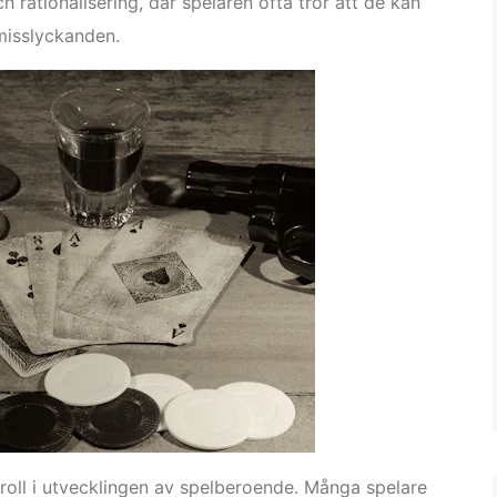
h rationalisering, där spelaren ofta tror att de kan
 misslyckanden.
roll i utvecklingen av spelberoende. Många spelare