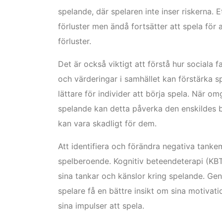
spelande, där spelaren inte inser riskerna. 
förluster men ändå fortsätter att spela för at
förluster.
Det är också viktigt att förstå hur sociala
och värderingar i samhället kan förstärka s
lättare för individer att börja spela. När o
spelande kan detta påverka den enskildes bes
kan vara skadligt för dem.
Att identifiera och förändra negativa tanke
spelberoende. Kognitiv beteendeterapi (KBT
sina tankar och känslor kring spelande. Ge
spelare få en bättre insikt om sina motivati
sina impulser att spela.