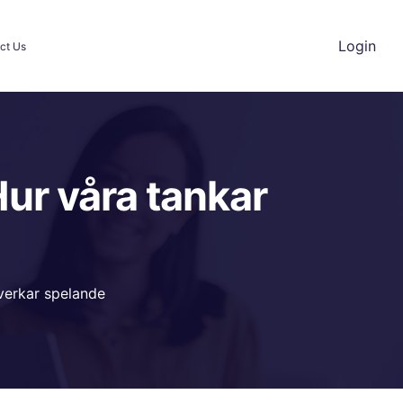
Login
ct Us
ur våra tankar
verkar spelande