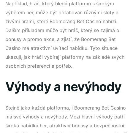
Například, hráč, který hledá platformu s širokým
výběrem her, může být přitahován různými sloty a
živými hrami, které Boomerang Bet Casino nabízí.
Dalším příkladem může být hráč, který se zajímá o
bonusy a promo akce, a zjistí, že Boomerang Bet
Casino má atraktivní uvítací nabídku. Tyto situace
ukazují, jak hráči vybírají platformy na základě svých
osobních preferencí a potřeb.
Výhody a nevýhody
Stejně jako každá platforma, i Boomerang Bet Casino
má své výhody a nevýhody. Mezi hlavní výhody patří
široká nabídka her, atraktivní bonusy a bezpečnostní