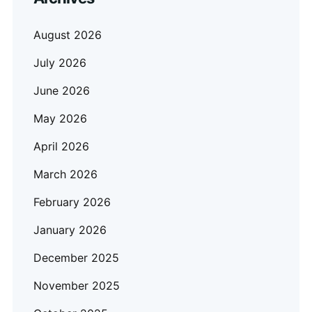
August 2026
July 2026
June 2026
May 2026
April 2026
March 2026
February 2026
January 2026
December 2025
November 2025