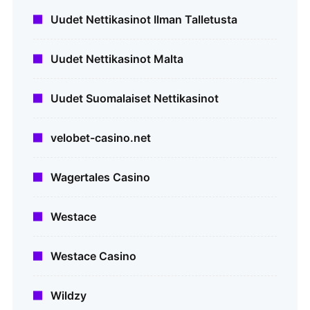
Uudet Nettikasinot Ilman Talletusta
Uudet Nettikasinot Malta
Uudet Suomalaiset Nettikasinot
velobet-casino.net
Wagertales Casino
Westace
Westace Casino
Wildzy