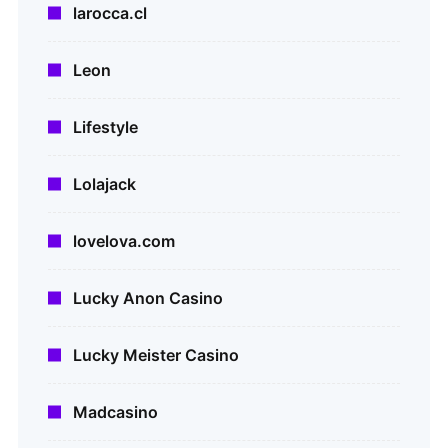
larocca.cl
Leon
Lifestyle
Lolajack
lovelova.com
Lucky Anon Casino
Lucky Meister Casino
Madcasino