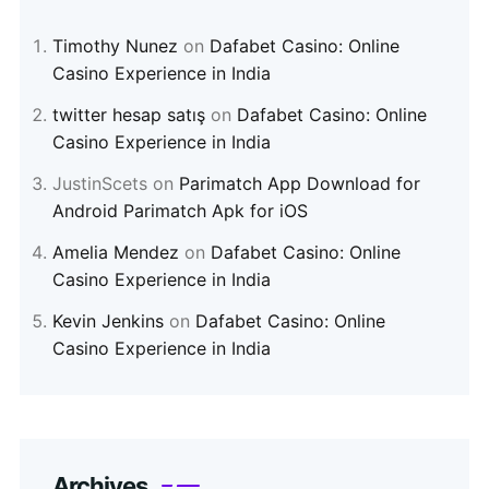
Timothy Nunez
on
Dafabet Casino: Online
Casino Experience in India
twitter hesap satış
on
Dafabet Casino: Online
Casino Experience in India
JustinScets
on
Parimatch App Download for
Android Parimatch Apk for iOS
Amelia Mendez
on
Dafabet Casino: Online
Casino Experience in India
Kevin Jenkins
on
Dafabet Casino: Online
Casino Experience in India
Archives