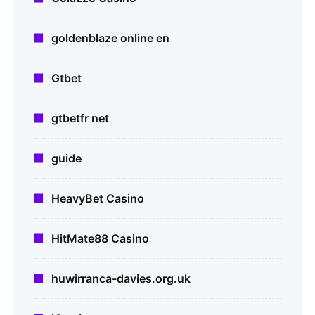
goldenblaze online en
Gtbet
gtbetfr net
guide
HeavyBet Casino
HitMate88 Casino
huwirranca-davies.org.uk