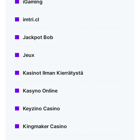
iGaming
imtri.cl
Jackpot Bob
Jeux
Kasinot Ilman Kierrätystä
Kasyno Online
Keyzino Casino
Kingmaker Casino