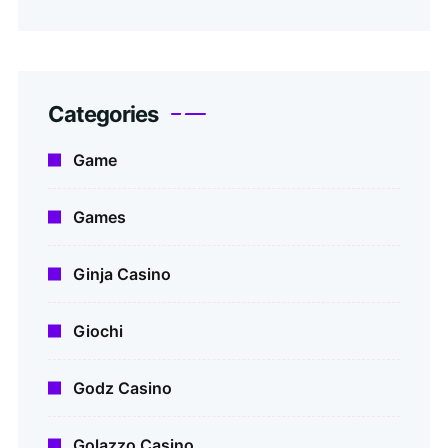
Categories
Game
Games
Ginja Casino
Giochi
Godz Casino
Golazzo Casino