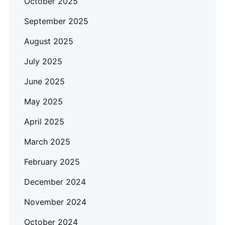
October 2025
September 2025
August 2025
July 2025
June 2025
May 2025
April 2025
March 2025
February 2025
December 2024
November 2024
October 2024