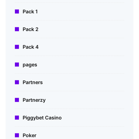
Pack 1
Pack 2
Pack 4
pages
Partners
Partnerzy
Piggybet Casino
Poker