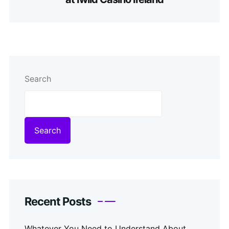
Search
Search
Recent Posts
Whatever You Need to Understand About