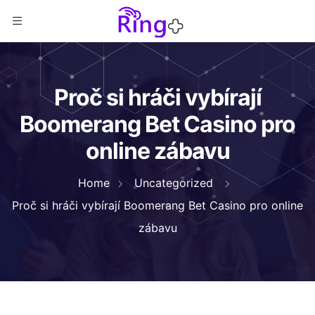
Proč si hráči vybírají
Boomerang Bet Casino pro
online zábavu
Home
Uncategorized
Proč si hráči vybírají Boomerang Bet Casino pro online
zábavu