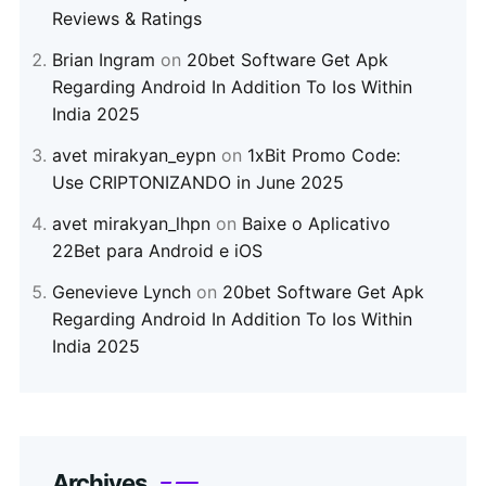
Reviews & Ratings
Brian Ingram
on
20bet Software Get Apk
Regarding Android In Addition To Ios Within
India 2025
avet mirakyan_eypn
on
1xBit Promo Code:
Use CRIPTONIZANDO in June 2025
avet mirakyan_lhpn
on
Baixe o Aplicativo
22Bet para Android e iOS
Genevieve Lynch
on
20bet Software Get Apk
Regarding Android In Addition To Ios Within
India 2025
Archives