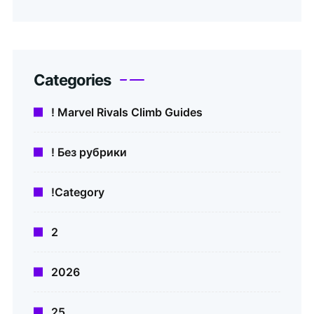
Categories
! Marvel Rivals Climb Guides
! Без рубрики
!Category
2
2026
25