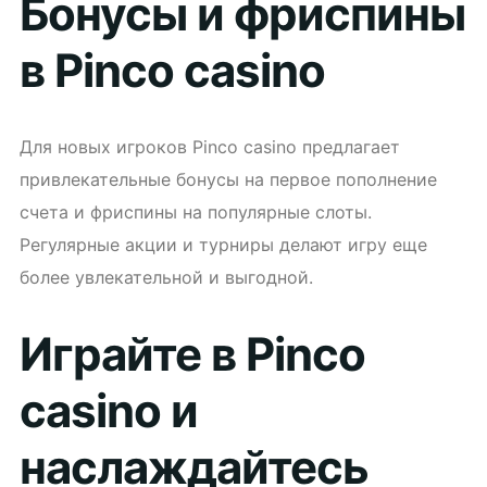
Бонусы и фриспины
в Pinco casino
Для новых игроков Pinco casino предлагает
привлекательные бонусы на первое пополнение
счета и фриспины на популярные слоты.
Регулярные акции и турниры делают игру еще
более увлекательной и выгодной.
Играйте в Pinco
casino и
наслаждайтесь