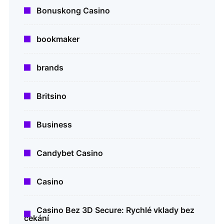
Bonuskong Casino
bookmaker
brands
Britsino
Business
Candybet Casino
Casino
Casino Bez 3D Secure: Rychlé vklady bez
čekání