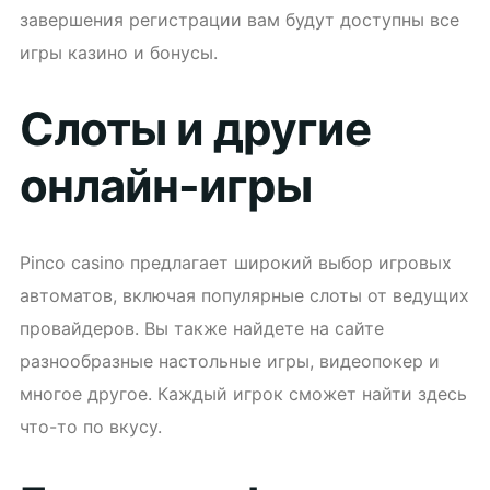
завершения регистрации вам будут доступны все
игры казино и бонусы.
Слоты и другие
онлайн-игры
Pinco casino предлагает широкий выбор игровых
автоматов, включая популярные слоты от ведущих
провайдеров. Вы также найдете на сайте
разнообразные настольные игры, видеопокер и
многое другое. Каждый игрок сможет найти здесь
что-то по вкусу.