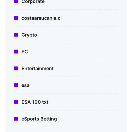
Corporate
costaaraucania.cl
Crypto
EC
Entertainment
esa
ESA 100 txt
eSports Betting