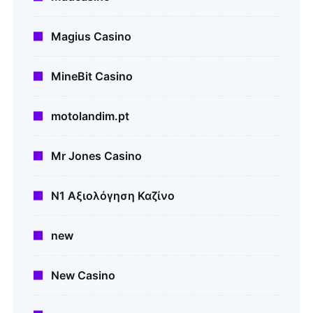
Magius Casino
MineBit Casino
motolandim.pt
Mr Jones Casino
N1 Αξιολόγηση Καζίνο
new
New Casino