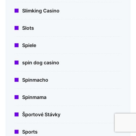
Slimking Casino
Slots
Spiele
spin dog casino
Spinmacho
Spinmama
Športové Stávky
Sports