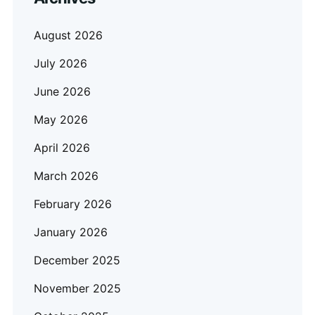
August 2026
July 2026
June 2026
May 2026
April 2026
March 2026
February 2026
January 2026
December 2025
November 2025