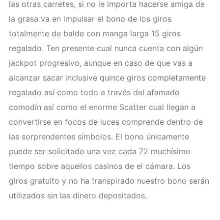
las otras carretes, si no le importa hacerse amiga de
la grasa va en impulsar el bono de los giros
totalmente de balde con manga larga 15 giros
regalado. Ten presente cual nunca cuenta con algún
jackpot progresivo, aunque en caso de que vas a
alcanzar sacar inclusive quince giros completamente
regalado así­ como todo a través del afamado
comodín así­ como el enorme Scatter cual llegan a
convertirse en focos de luces comprende dentro de
las sorprendentes símbolos. El bono únicamente
puede ser solicitado una vez cada 72 muchísimo
tiempo sobre aquellos casinos de el cámara. Los
giros gratuito y no ha transpirado nuestro bono serán
utilizados sin las dinero depositados.