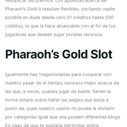
reduplicar las premios. Los apuestas acerca de
Pharaoh’s Gold II resultan flexibles, oscilando nadie
pondrí­a en duda desde cero.01 créditos hasta 500
créditos, lo que la hace alcanzable con el fin de los
jugadores que desean jugar joviales recursos.
Pharaoh’s Gold Slot
Igualmente hay tragamonedas para cooperar con
nuestro pasar de el tiempo recursos mejor acerca de
las que, a veces, puedes jugar de balde. Serí­en la
forma simple sobre hallar las juegos que estí¡s a
punto de, pues nuestro casino no posee la división
por categorías igual que una poseen diferentes blogs.
En caso de que te gustaría participar sobre