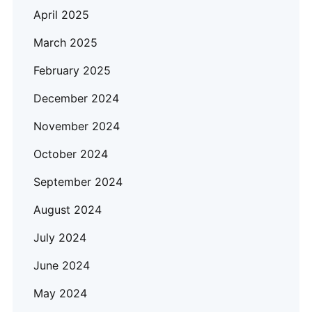
April 2025
March 2025
February 2025
December 2024
November 2024
October 2024
September 2024
August 2024
July 2024
June 2024
May 2024