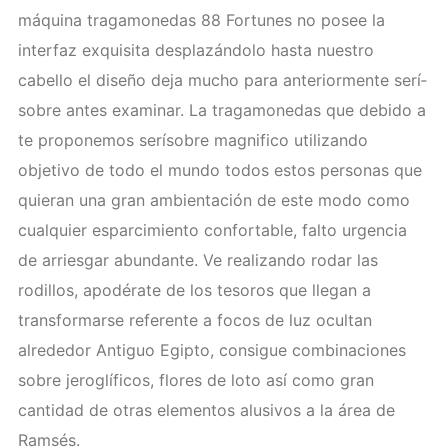
máquina tragamonedas 88 Fortunes no posee la
interfaz exquisita desplazándolo hasta nuestro
cabello el diseño deja mucho para anteriormente serí­
sobre antes examinar. La tragamonedas que debido a
te proponemos serí­sobre magnifico utilizando
objetivo de todo el mundo todos estos personas que
quieran una gran ambientación de este modo­ como
cualquier esparcimiento confortable, falto urgencia
de arriesgar abundante. Ve realizando rodar las
rodillos, apodérate de los tesoros que llegan a
transformarse referente a focos de luz ocultan
alrededor Antiguo Egipto, consigue combinaciones
sobre jeroglíficos, flores de loto así­ como gran
cantidad de otras elementos alusivos a la área de
Ramsés.