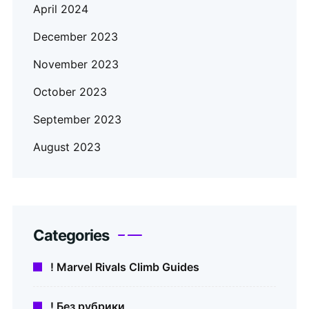
April 2024
December 2023
November 2023
October 2023
September 2023
August 2023
Categories
! Marvel Rivals Climb Guides
! Без рубрики