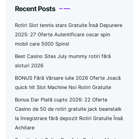
Recent Posts
Rotiri Slot tennis stars Gratuite Însă Depunere
2025: 27 Oferte Autentificare oscar spin
mobil care 5000 Spins!
Best Casino Sites July mummy rotiri fără
sloturi 2026
BONUS Fără Vărsare iulie 2026 Oferte Joacă
quick hit Slot Machine Noi Rotiri Gratuite
Bonus Dar Plată cupto 2026: 22 Oferte
Casino de 50 de rotiri gratuite jack beanstalk
la înregistrare fără depozit Rotiri Gratuite Însă
Achitare