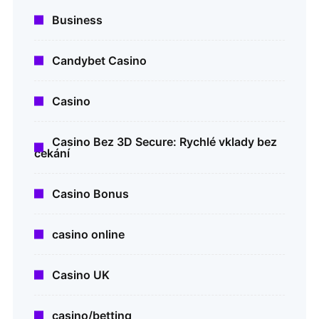
Business
Candybet Casino
Casino
Casino Bez 3D Secure: Rychlé vklady bez
čekání
Casino Bonus
casino online
Casino UK
casino/betting