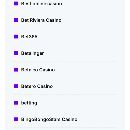
Best online casino
Bet Riviera Casino
Bet365
Betalinger
Betcleo Casino
Betero Casino
betting
BingoBongoStars Casino