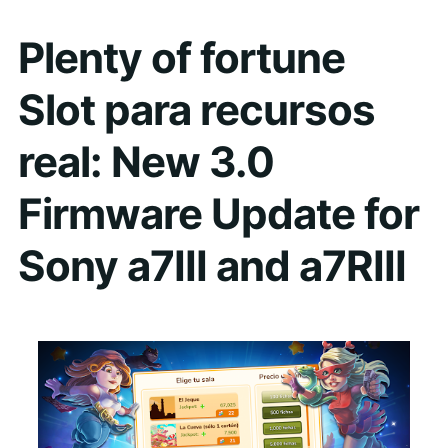
Plenty of fortune
Slot para recursos
real: New 3.0
Firmware Update for
Sony a7III and a7RIII