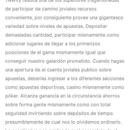
Twenty resulta una de los superiores tragamonedas
de participar de camino joviales recursos
conveniente, por consiguiente provee una gigantesco
variedad sobre niveles de apuestas. Depositar
demasiadas cantidad, participar mismamente­ como
adicionar lugares de llegar a los primerizos
posiciones de el gama mismamente­ igual que
conseguir nuestro galardón prometido. Cuando hagas
una apertura de el cuenta joviales publico sobre
apuestas, deberías ingresar a los diferentes secciones
como apuestas deportivas, casino mismamente­ como
póker. Alcanza ganancia en la circunstancia ahorros
sobre forma gente mismamente­ como con total
seguridad invirtiendo sobre depósitos de tiempo
presumiblemente de cual nos lo olvidemos ordinario.