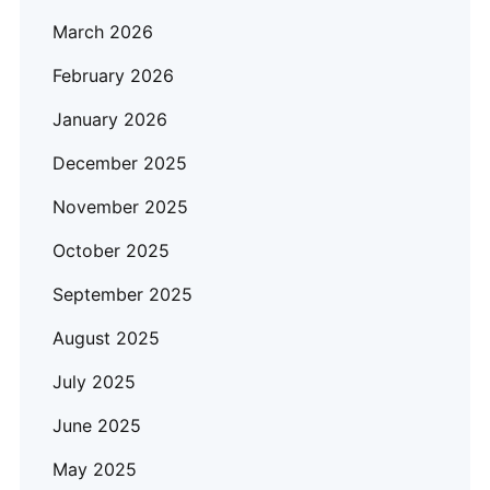
March 2026
February 2026
January 2026
December 2025
November 2025
October 2025
September 2025
August 2025
July 2025
June 2025
May 2025