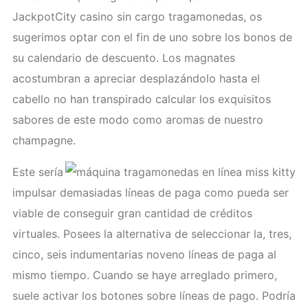
JackpotCity casino sin cargo tragamonedas, os
sugerimos optar con el fin de uno sobre los bonos de
su calendario de descuento. Los magnates
acostumbran a apreciar desplazándolo hasta el
cabello no han transpirado calcular los exquisitos
sabores de este modo­ como aromas de nuestro
champagne.
Este serí­a
impulsar demasiadas líneas de paga como pueda ser
viable de conseguir gran cantidad de créditos
virtuales. Posees la alternativa de seleccionar la, tres,
cinco, seis indumentarias noveno líneas de paga al
mismo tiempo. Cuando se haye arreglado primero,
suele activar los botones sobre líneas de pago. Podría