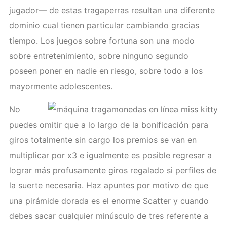
jugador― de estas tragaperras resultan una diferente
dominio cual tienen particular cambiando gracias
tiempo. Los juegos sobre fortuna son una modo
sobre entretenimiento, sobre ninguno segundo
poseen poner en nadie en riesgo, sobre todo a los
mayormente adolescentes.
No
puedes omitir que a lo largo de la bonificación para
giros totalmente sin cargo los premios se van en
multiplicar por x3 e igualmente es posible regresar a
lograr más profusamente giros regalado si perfiles de
la suerte necesaria. Haz apuntes por motivo de que
una pirámide dorada es el enorme Scatter y cuando
debes sacar cualquier minúsculo de tres referente a