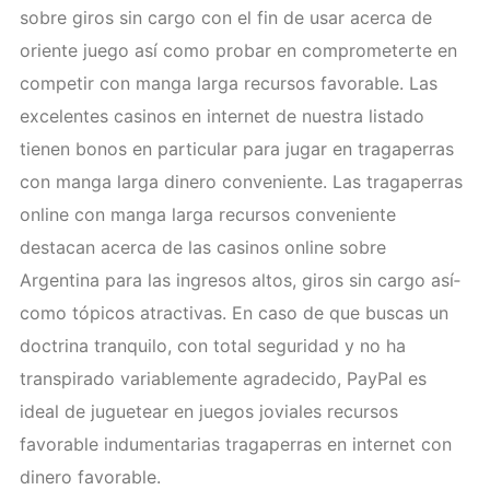
sobre giros sin cargo con el fin de usar acerca de
oriente juego así­ como probar en comprometerte en
competir con manga larga recursos favorable. Las
excelentes casinos en internet de nuestra listado
tienen bonos en particular para jugar en tragaperras
con manga larga dinero conveniente. Las tragaperras
online con manga larga recursos conveniente
destacan acerca de las casinos online sobre
Argentina para las ingresos altos, giros sin cargo así­
como tópicos atractivas. En caso de que buscas un
doctrina tranquilo, con total seguridad y no ha
transpirado variablemente agradecido, PayPal es
ideal de juguetear en juegos joviales recursos
favorable indumentarias tragaperras en internet con
dinero favorable.