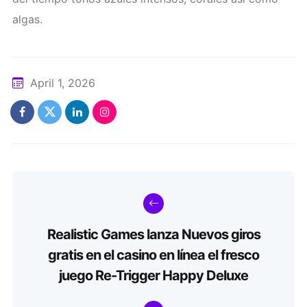
algas.
April 1, 2026
Realistic Games lanza Nuevos giros
gratis en el casino en línea el fresco
juego Re-Trigger Happy Deluxe