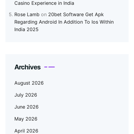
Casino Experience in India
Rose Lamb
on
20bet Software Get Apk
Regarding Android In Addition To Ios Within
India 2025
Archives
August 2026
July 2026
June 2026
May 2026
April 2026