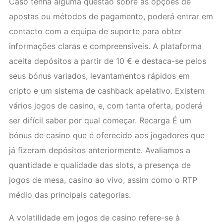
Caso tenha alguma questão sobre as opções de
apostas ou métodos de pagamento, poderá entrar em
contacto com a equipa de suporte para obter
informações claras e compreensíveis. A plataforma
aceita depósitos a partir de 10 € e destaca-se pelos
seus bónus variados, levantamentos rápidos em
cripto e um sistema de cashback apelativo. Existem
vários jogos de casino, e, com tanta oferta, poderá
ser difícil saber por qual começar. Recarga É um
bónus de casino que é oferecido aos jogadores que
já fizeram depósitos anteriormente. Avaliamos a
quantidade e qualidade das slots, a presença de
jogos de mesa, casino ao vivo, assim como o RTP
médio das principais categorias.
A volatilidade em jogos de casino refere-se à