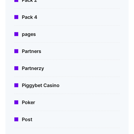
Pack 2
Pack 4
pages
Partners
Partnerzy
Piggybet Casino
Poker
Post