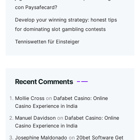
con Paysafecard?
Develop your winning strategy: honest tips
for dominating slot gambling contests
Tenniswetten für Einsteiger
Recent Comments
Mollie Cross
on
Dafabet Casino: Online
Casino Experience in India
Manuel Davidson
on
Dafabet Casino: Online
Casino Experience in India
Josephine Maldonado
on
20bet Software Get