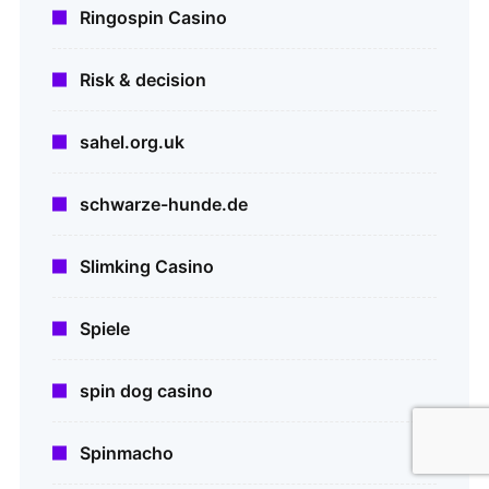
Ringospin Casino
Risk & decision
sahel.org.uk
schwarze-hunde.de
Slimking Casino
Spiele
spin dog casino
Spinmacho