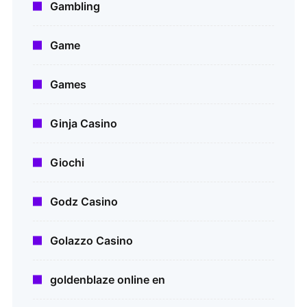
Gambling
Game
Games
Ginja Casino
Giochi
Godz Casino
Golazzo Casino
goldenblaze online en