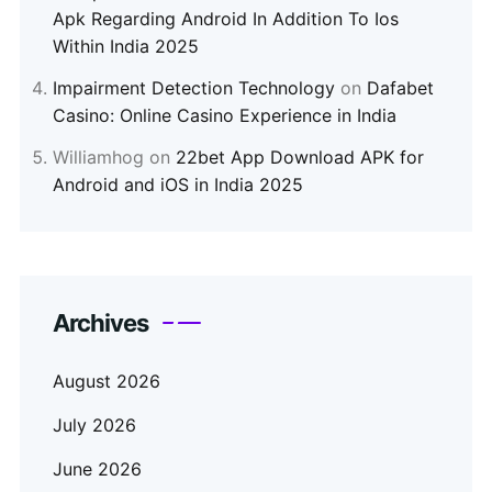
Apk Regarding Android In Addition To Ios
Within India 2025
Impairment Detection Technology
on
Dafabet
Casino: Online Casino Experience in India
Williamhog
on
22bet App Download APK for
Android and iOS in India 2025
Archives
August 2026
July 2026
June 2026