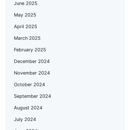
June 2025
May 2025
April 2025
March 2025
February 2025
December 2024
November 2024
October 2024
September 2024
August 2024
July 2024