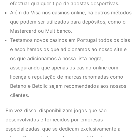
efectuar qualquer tipo de apostas desportivas.
Além do Visa nos casinos online, há outros métodos
que podem ser utilizados para depósitos, como o
Mastercard ou Multibanco.
Testamos novos casinos em Portugal todos os dias
e escolhemos os que adicionamos ao nosso site e
os que adicionamos à nossa lista negra,
assegurando que apenas os casino online com
licença e reputação de marcas renomadas como
Betano e Betclic sejam recomendados aos nossos
clientes.
Em vez disso, disponibilizam jogos que são
desenvolvidos e fornecidos por empresas
especializadas, que se dedicam exclusivamente a