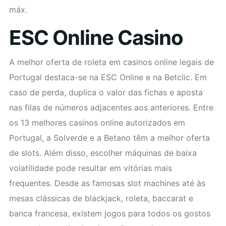
máx.
ESC Online Casino
A melhor oferta de roleta em casinos online legais de
Portugal destaca-se na ESC Online e na Betclic. Em
caso de perda, duplica o valor das fichas e aposta
nas filas de números adjacentes aos anteriores. Entre
os 13 melhores casinos online autorizados em
Portugal, a Solverde e a Betano têm a melhor oferta
de slots. Além disso, escolher máquinas de baixa
volatilidade pode resultar em vitórias mais
frequentes. Desde as famosas slot machines até às
mesas clássicas de blackjack, roleta, baccarat e
banca francesa, existem jogos para todos os gostos