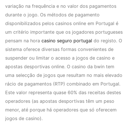
variação na frequência e no valor dos pagamentos
durante o jogo. Os métodos de pagamento
disponibilizados pelos casinos online em Portugal é
um critério importante que os jogadores portugueses
pensam na hora
casino seguro portugal
do registo. O
sistema oferece diversas formas convenientes de
suspender ou limitar o acesso a jogos de casino e
apostas desportivas online. O casino da bwin tem
uma selecção de jogos que resultam no mais elevado
rácio de pagamentos (RTP) combinado em Portugal.
Este valor representa quase 60% das receitas destes
operadores (as apostas desportivas têm um peso
menor, até porque há operadores que só oferecem
jogos de casino).