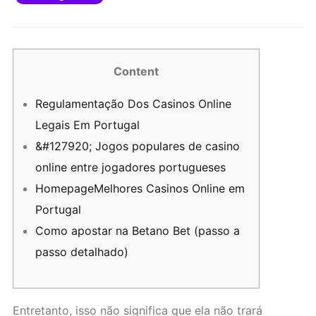
Content
Regulamentação Dos Casinos Online
Legais Em Portugal
&#127920; Jogos populares de casino
online entre jogadores portugueses
HomepageMelhores Casinos Online em
Portugal
Como apostar na Betano Bet (passo a
passo detalhado)
Entretanto, isso não significa que ela não trará