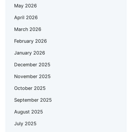
May 2026
April 2026
March 2026
February 2026
January 2026
December 2025
November 2025
October 2025
September 2025
August 2025
July 2025