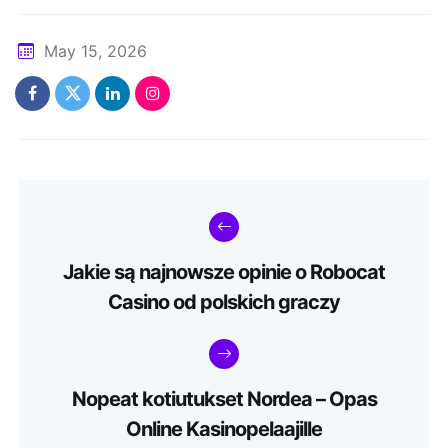
May 15, 2026
Jakie są najnowsze opinie o Robocat
Casino od polskich graczy
Nopeat kotiutukset Nordea – Opas
Online Kasinopelaajille