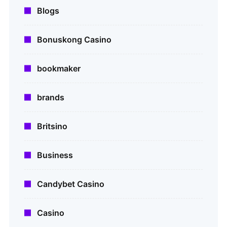
Blogs
Bonuskong Casino
bookmaker
brands
Britsino
Business
Candybet Casino
Casino