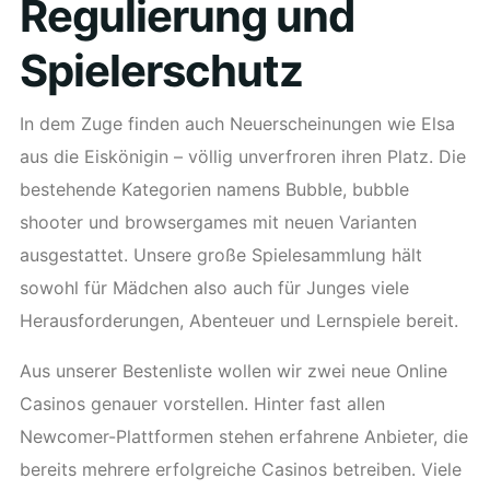
Regulierung und
Spielerschutz
In dem Zuge finden auch Neuerscheinungen wie Elsa
aus die Eiskönigin – völlig unverfroren ihren Platz. Die
bestehende Kategorien namens Bubble, bubble
shooter und browsergames mit neuen Varianten
ausgestattet. Unsere große Spielesammlung hält
sowohl für Mädchen also auch für Junges viele
Herausforderungen, Abenteuer und Lernspiele bereit.
Aus unserer Bestenliste wollen wir zwei neue Online
Casinos genauer vorstellen. Hinter fast allen
Newcomer-Plattformen stehen erfahrene Anbieter, die
bereits mehrere erfolgreiche Casinos betreiben. Viele