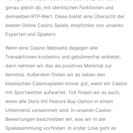
genau gleich ab, mit identischen Funktionen und
demselben RTP-Wert. Diese bietet eine Übersicht der
besten Online Casino Spiele, empfohlen von unseren
Experten und Spielern.
Wenn eine Casino-Webseite dagegen alle
Transaktionen kostenlos und gebührenfrei anbietet,
dann nehmen wir das als positives Merkmal zur
Kenntnis. Außerdem finden wir es neben den
klassischen Casinospielen immer gut, wenn ein Casino
mit Sportwetten aufwartet. Toll finden wir es auch,
wenn alle Slots mit Feature Buy-Option in einem
Untermenü versammelt sind. In unseren Casino-
Bewertungen beschreiben wir, was wir in der
Spielesammlung vorfinden. In erster Linie geht es