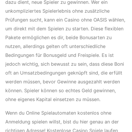
dazu dient, neue Spieler zu gewinnen. Wer ein
unkompliziertes Spielerlebnis ohne zusätzliche
Prüfungen sucht, kann ein Casino ohne OASIS wählen,
um direkt mit dem Spielen zu starten. Diese flexiblen
Pakete ermöglichen es dir, beide Bonusarten zu
nutzen, allerdings gelten oft unterschiedliche
Bedingungen für Bonusgeld und Freispiele. Es ist
jedoch wichtig, sich bewusst zu sein, dass diese Boni
oft an Umsatzbedingungen geknüpft sind, die erfüllt
werden müssen, bevor Gewinne ausgezahlt werden
können. Spieler können so echtes Geld gewinnen,
ohne eigenes Kapital einsetzen zu müssen.
Wenn du Online Spielautomaten kostenlos ohne
Anmeldung spielen willst, bist du hier genau an der
richtigen Adresse! Kostenlose Casino Spiele laufen