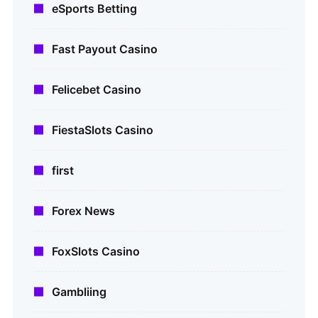
eSports Betting
Fast Payout Casino
Felicebet Casino
FiestaSlots Casino
first
Forex News
FoxSlots Casino
Gambliing