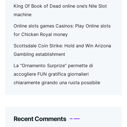
King Of Book of Dead online one’s Nile Slot
machine
Online slots games Casinos: Play Online slots
for Chicken Royal money
Scottsdale Coin Strike: Hold and Win Arizona
Gambling establishment
La “Ornamento Surprize” permette di
accogliere FUN gratifica giornalieri
chiaramente girando una ruota possibile
Recent Comments