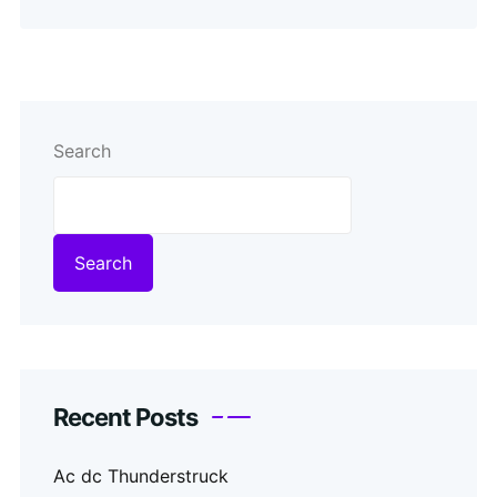
Search
Search
Recent Posts
Ac dc Thunderstruck