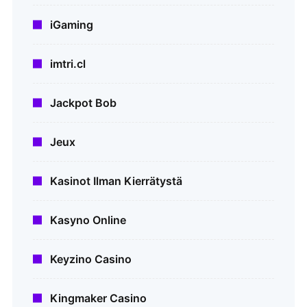
iGaming
imtri.cl
Jackpot Bob
Jeux
Kasinot Ilman Kierrätystä
Kasyno Online
Keyzino Casino
Kingmaker Casino