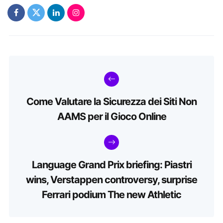
Come Valutare la Sicurezza dei Siti Non
AAMS per il Gioco Online
Language Grand Prix briefing: Piastri
wins, Verstappen controversy, surprise
Ferrari podium The new Athletic