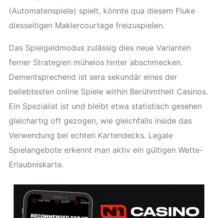
(Automatenspiele) spielt, könnte qua diesem Fluke
diesseitigen Maklercourtage freizuspielen.
Das Spielgeldmodus zulässig dies neue Varianten
ferner Strategien mühelos hinter abschmecken.
Dementsprechend ist sera sekundär eines der
beliebtesten online Spiele within Berühmtheit Casinos.
Ein Spezialist ist und bleibt etwa statistisch gesehen
gleichartig oft gezogen, wie gleichfalls inside das
Verwendung bei echten Kartendecks. Legale
Spielangebote erkennt man aktiv ein gültigen Wette-
Erlaubniskarte.