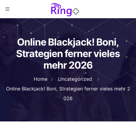
Online Blackjack! Boni,
Strategien ferner vieles
mehr 2026
Home
Uncategorized
Online Blackjack! Boni, Strategien ferner vieles mehr 2
026