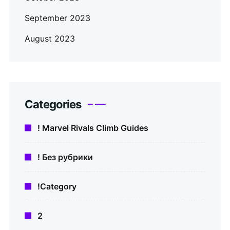
September 2023
August 2023
Categories
! Marvel Rivals Climb Guides
! Без рубрики
!Category
2