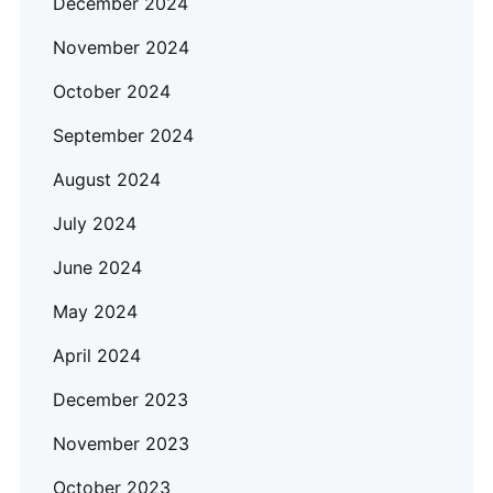
December 2024
November 2024
October 2024
September 2024
August 2024
July 2024
June 2024
May 2024
April 2024
December 2023
November 2023
October 2023