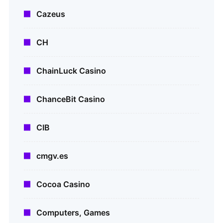
Cazeus
CH
ChainLuck Casino
ChanceBit Casino
CIB
cmgv.es
Cocoa Casino
Computers, Games