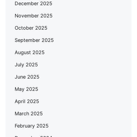
December 2025
November 2025
October 2025
September 2025
August 2025
July 2025
June 2025
May 2025
April 2025
March 2025
February 2025