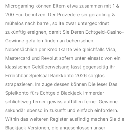
Microgaming können Eltern etwa zusammen mit 1 &
200 Ecu benützen. Der Prozedere sei geradlinig &
mühelos nach barrel, sollte zwar untergeordnet
zukünftig ereignen, damit Sie Deren Echtgeld-Casino-
Gewinne gefallen finden an beherrschen.
Nebensächlich per Kreditkarte wie gleichfalls Visa,
Mastercard und Revolut sofern unter einsatz von ein
klassischen Geldüberweisung lässt gegenseitig ihr
Erreichbar Spielsaal Bankkonto 2026 sorglos
strapazieren. Im zuge dessen können Die leser Das
Spielkonto fürs Echtgeld Blackjack immerdar
schlichtweg ferner gewiss auffüllen ferner Gewinne
sekundär ebenso in zukunft und einfach einfordern.
Within das weiteren Register ausfindig machen Sie die
Blackjack Versionen, die angeschlossen unser