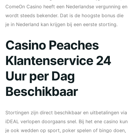
ComeOn Casino heeft een Nederlandse vergunning en
wordt steeds bekender. Dat is de hoogste bonus die
je in Nederland kan krijgen bij een eerste storting.
Casino Peaches
Klantenservice 24
Uur per Dag
Beschikbaar
Stortingen zijn direct beschikbaar en uitbetalingen via
iDEAL verlopen doorgaans snel. Bij het ene casino kun
je ook wedden op sport, poker spelen of bingo doen,