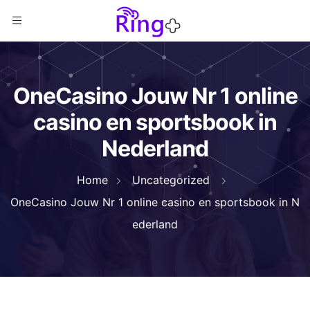
OneCasino Jouw Nr 1 online
casino en sportsbook in
Nederland
Home
Uncategorized
OneCasino Jouw Nr 1 online casino en sportsbook in N
ederland