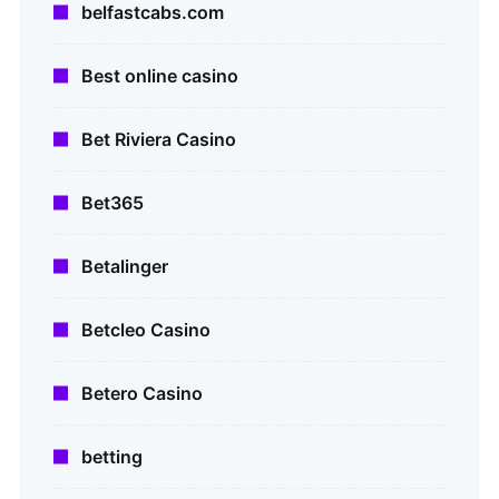
belfastcabs.com
Best online casino
Bet Riviera Casino
Bet365
Betalinger
Betcleo Casino
Betero Casino
betting