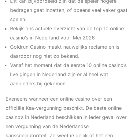
Dit kan bijvoorbeeld zijn dat de speler hogere
bedragen gaat inzetten, of opeens veel vaker gaat
spelen.
Bekijk ons actuele overzicht van de top 10 online
casino’s in Nederland voor Mei 2026
Goldrun Casino maakt nauwelijks reclame en is
daardoor nog niet zo bekend.
Vanaf het moment dat de eerste 10 online casino’s
live gingen in Nederland zijn er al heel wat
aanbieders bij gekomen.
Eveneens wanneer een online casino over een
officiële Ksa-vergunning beschikt. De beste online
casino’s in Nederland beschikken in ieder geval over
een vergunning van de Nederlandse
kansspelautoriteit. Zo weet je gelijk of het een