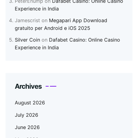
PeterEnump
on
Dafabet Casino: Online Casino
Experience in India
Jamescrist
on
Megapari App Download
gratuito per Android e iOS 2025
Silver Coin
on
Dafabet Casino: Online Casino
Experience in India
Archives
August 2026
July 2026
June 2026