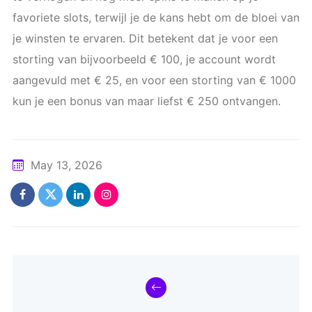
favoriete slots, terwijl je de kans hebt om de bloei van
je winsten te ervaren. Dit betekent dat je voor een
storting van bijvoorbeeld € 100, je account wordt
aangevuld met € 25, en voor een storting van € 1000
kun je een bonus van maar liefst € 250 ontvangen.
May 13, 2026