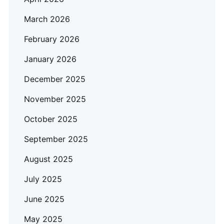
March 2026
February 2026
January 2026
December 2025
November 2025
October 2025
September 2025
August 2025
July 2025
June 2025
May 2025