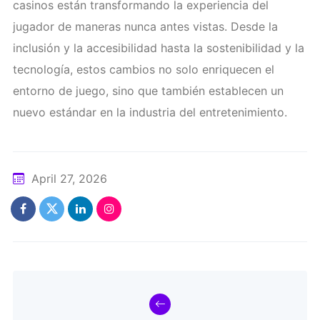
casinos están transformando la experiencia del
jugador de maneras nunca antes vistas. Desde la
inclusión y la accesibilidad hasta la sostenibilidad y la
tecnología, estos cambios no solo enriquecen el
entorno de juego, sino que también establecen un
nuevo estándar en la industria del entretenimiento.
April 27, 2026