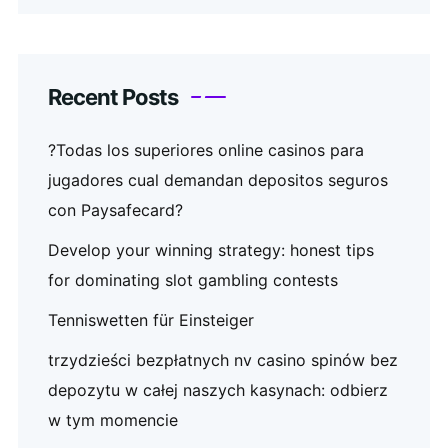
Recent Posts
?Todas los superiores online casinos para
jugadores cual demandan depositos seguros
con Paysafecard?
Develop your winning strategy: honest tips
for dominating slot gambling contests
Tenniswetten für Einsteiger
trzydzieści bezpłatnych nv casino spinów bez
depozytu w całej naszych kasynach: odbierz
w tym momencie