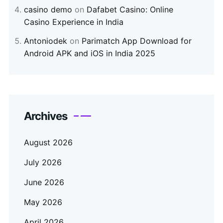
casino demo
on
Dafabet Casino: Online
Casino Experience in India
Antoniodek
on
Parimatch App Download for
Android APK and iOS in India 2025
Archives
August 2026
July 2026
June 2026
May 2026
April 2026