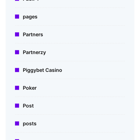
pages
Partners
Partnerzy
Piggybet Casino
Poker
Post
posts