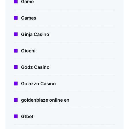
Game
Games
Ginja Casino
Giochi
Godz Casino
Golazzo Casino
goldenblaze online en
Gtbet