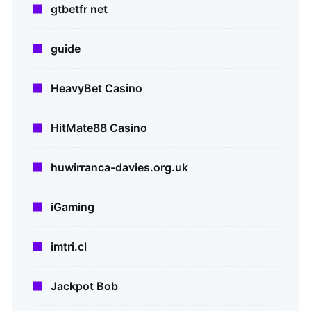
gtbetfr net
guide
HeavyBet Casino
HitMate88 Casino
huwirranca-davies.org.uk
iGaming
imtri.cl
Jackpot Bob