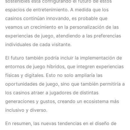
sostenibles está configurando el futuro de estos
espacios de entretenimiento. A medida que los
casinos continúan innovando, es probable que
veamos un crecimiento en la personalización de las
experiencias de juego, atendiendo a las preferencias
individuales de cada visitante.
El futuro también podría incluir la implementación de
entornos de juego híbridos, que integren experiencias
físicas y digitales. Esto no solo ampliaría las
oportunidades de juego, sino que también permitiría a
los casinos atraer a jugadores de distintas
generaciones y gustos, creando un ecosistema más
inclusivo y diverso.
En resumen, las nuevas tendencias en el diseño de