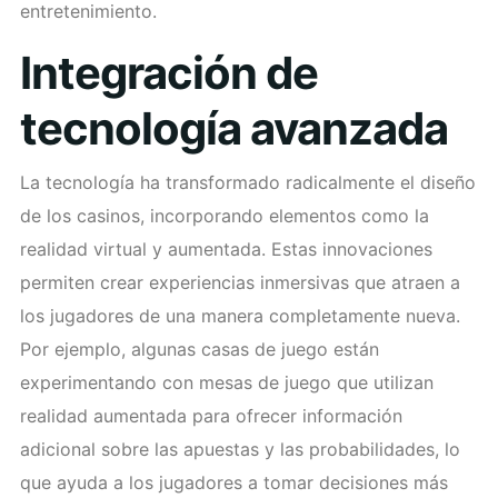
entretenimiento.
Integración de
tecnología avanzada
La tecnología ha transformado radicalmente el diseño
de los casinos, incorporando elementos como la
realidad virtual y aumentada. Estas innovaciones
permiten crear experiencias inmersivas que atraen a
los jugadores de una manera completamente nueva.
Por ejemplo, algunas casas de juego están
experimentando con mesas de juego que utilizan
realidad aumentada para ofrecer información
adicional sobre las apuestas y las probabilidades, lo
que ayuda a los jugadores a tomar decisiones más