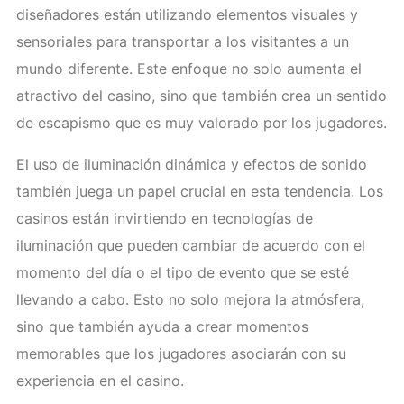
diseñadores están utilizando elementos visuales y
sensoriales para transportar a los visitantes a un
mundo diferente. Este enfoque no solo aumenta el
atractivo del casino, sino que también crea un sentido
de escapismo que es muy valorado por los jugadores.
El uso de iluminación dinámica y efectos de sonido
también juega un papel crucial en esta tendencia. Los
casinos están invirtiendo en tecnologías de
iluminación que pueden cambiar de acuerdo con el
momento del día o el tipo de evento que se esté
llevando a cabo. Esto no solo mejora la atmósfera,
sino que también ayuda a crear momentos
memorables que los jugadores asociarán con su
experiencia en el casino.