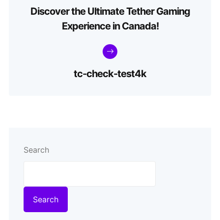
Discover the Ultimate Tether Gaming
Experience in Canada!
tc-check-test4k
Search
Search