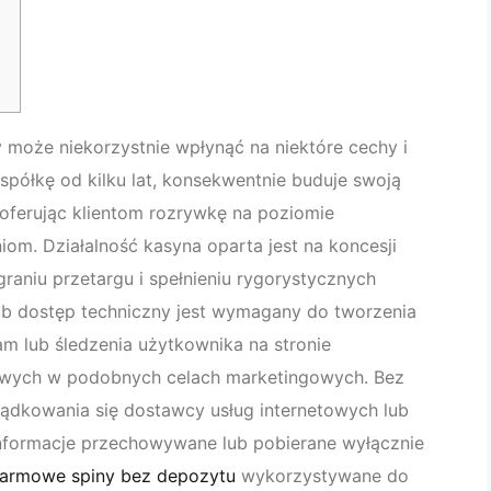
 może niekorzystnie wpłynąć na niektóre cechy i
spółkę od kilku lat, konsekwentnie buduje swoją
oferując klientom rozrywkę na poziomie
. Działalność kasyna oparta jest na koncesji
raniu przetargu i spełnieniu rygorystycznych
 dostęp techniczny jest wymagany do tworzenia
am lub śledzenia użytkownika na stronie
etowych w podobnych celach marketingowych. Bez
dkowania się dostawcy usług internetowych lub
informacje przechowywane lub pobierane wyłącznie
darmowe spiny bez depozytu
wykorzystywane do