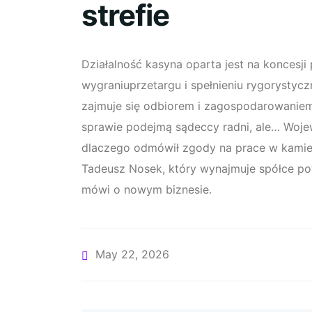
strefie
Działalność kasyna oparta jest na koncesji
wygraniuprzetargu i spełnieniu rygorysty
zajmuje się odbiorem i zagospodarowanie
sprawie podejmą sądeccy radni, ale… Woj
dlaczego odmówił zgody na prace w kamien
Tadeusz Nosek, który wynajmuje spółce po
mówi o nowym biznesie.
May 22, 2026