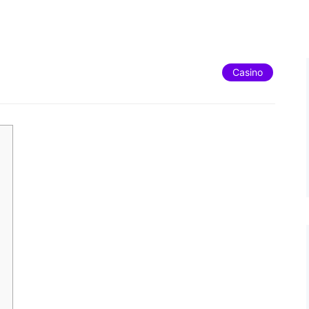
Casino