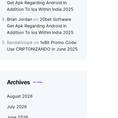
Get Apk Regarding Android In
Addition To Ios Within India 2025
Brian Jordan
on
20bet Software
Get Apk Regarding Android In
Addition To Ios Within India 2025
Randallviope
on
1xBit Promo Code:
Use CRIPTONIZANDO in June 2025
Archives
August 2026
July 2026
June 2026