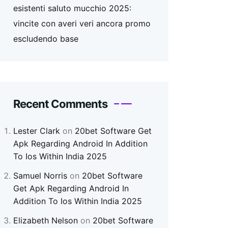
esistenti saluto mucchio 2025:
vincite con averi veri ancora promo
escludendo base
Recent Comments
Lester Clark
on
20bet Software Get
Apk Regarding Android In Addition
To Ios Within India 2025
Samuel Norris
on
20bet Software
Get Apk Regarding Android In
Addition To Ios Within India 2025
Elizabeth Nelson
on
20bet Software