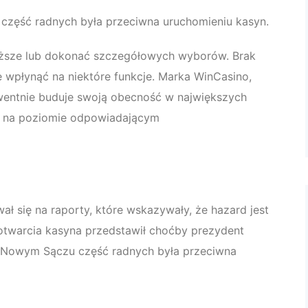
część radnych była przeciwna uruchomieniu kasyn.
wyższe lub dokonać szczegółowych wyborów. Brak
e wpłynąć na niektóre funkcje. Marka WinCasino,
kwentnie buduje swoją obecność w największych
kę na poziomie odpowiadającym
wał się na raporty, które wskazywały, że hazard jest
otwarcia kasyna przedstawił choćby prezydent
i Nowym Sączu część radnych była przeciwna