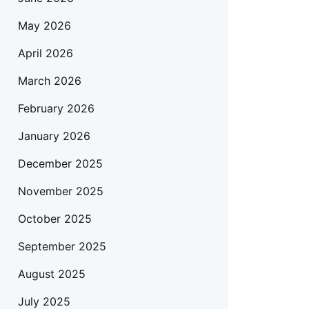
May 2026
April 2026
March 2026
February 2026
January 2026
December 2025
November 2025
October 2025
September 2025
August 2025
July 2025