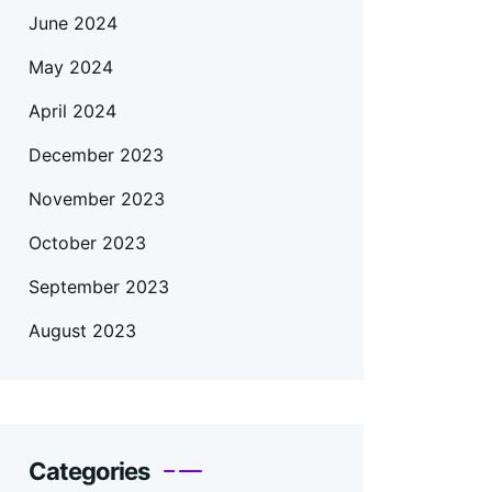
June 2024
May 2024
April 2024
December 2023
November 2023
October 2023
September 2023
August 2023
Categories