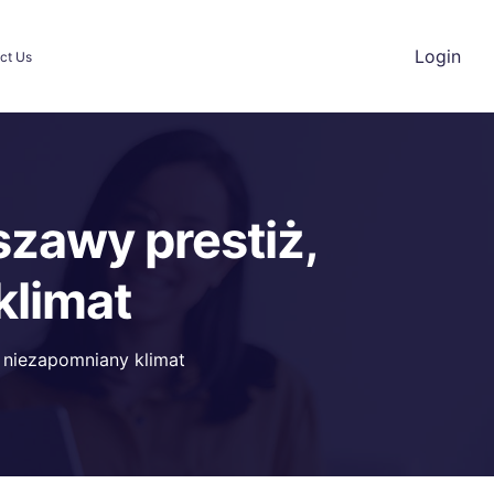
Login
ct Us
zawy prestiż,
klimat
 niezapomniany klimat