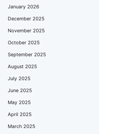
January 2026
December 2025
November 2025
October 2025
September 2025
August 2025
July 2025
June 2025
May 2025
April 2025
March 2025