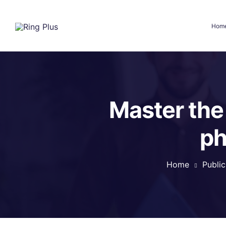
Hom
Master the
ph
Home
Public