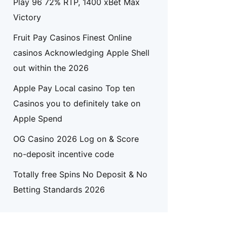
Play 96 72% RTP, 1400 xBet Max
Victory
Fruit Pay Casinos Finest Online
casinos Acknowledging Apple Shell
out within the 2026
Apple Pay Local casino Top ten
Casinos you to definitely take on
Apple Spend
OG Casino 2026 Log on & Score
no-deposit incentive code
Totally free Spins No Deposit & No
Betting Standards 2026