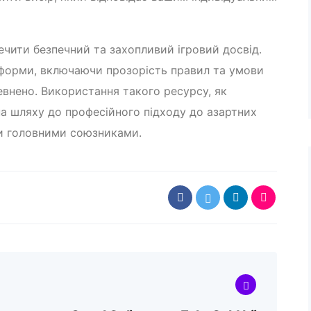
ечити безпечний та захопливий ігровий досвід.
тформи, включаючи прозорість правил та умови
евнено. Використання такого ресурсу, як
а шляху до професійного підходу до азартних
ими головними союзниками.