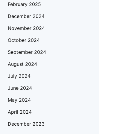
February 2025
December 2024
November 2024
October 2024
September 2024
August 2024
July 2024
June 2024
May 2024
April 2024
December 2023