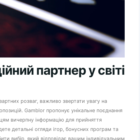
ійний партнер у світі
зартних розваг, важливо звертати увагу на
пропозицій. Gamblor пропонує унікальне поєднання
вцям вичерпну інформацію для прийняття
дете детальні огляди ігор, бонусних програм та
бити вибір, який відповідає вашим індивідуальним