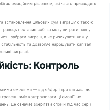
апобігає емоційним рішенням, які часто призводять
ї та встановлення цільових сум виграшу є також
о гравець поставив собі за мету виграти певну
итися і забрати виграш, а не ризикувати ним у
є стабільність та дозволяє нарощувати капітал
великі виграші.
йкість: Контроль
ьними емоціями — від ейфорії при виграші до
гравець вміє контролювати ці емоції, не
нь. Це означає зберігати спокій під час серії