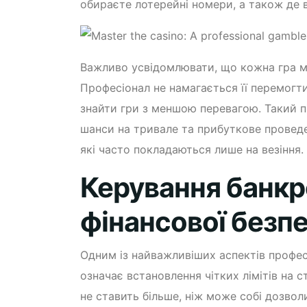
обираєте лотерейні номери, а також де
Важливо усвідомлювати, що кожна гра м
Професіонал не намагається її перемогти
знайти гри з меншою перевагою. Такий п
шанси на тривале та прибуткове проведен
які часто покладаються лише на везіння.
Керування банк
фінансової безп
Одним із найважливіших аспектів профес
означає встановлення чітких лімітів на с
не ставить більше, ніж може собі дозволи