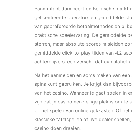
Bancontact domineert de Belgische markt 
gelicentieerde operators en gemiddelde sto
van geprefereerde betaalmethodes en bijbe
praktische speelervaring. De gemiddelde be
sterren, maar absolute scores misleiden zo
gemiddelde click-to-play tijden van 4,2 sec
achterblijvers, een verschil dat cumulatief
Na het aanmelden en soms maken van een sto
spins kunt gebruiken. Je krijgt dan bijvoor
van het casino. Wanneer je gaat spelen in ee
zijn dat je casino een veilige plek is om te 
bij het spelen van online gokkasten. Of het
klassieke tafelspellen of live dealer spellen
casino doen draaien!