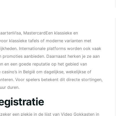
artenVisa, MastercardEen klassieke en
oor klassieke tafels of moderne varianten met
ijkheden. Internationale platforms worden ook vaak
 en promoties aanbieden. Daarnaast herken je ze aan
den en een goede reputatie op het gebied van
e casino’s in België om dagelijkse, wekelijkse of
nteren. Voor spelers betekent dit directe stortingen,
uur duren.
gistratie
zeker een plekje in de lijst van Video Gokkasten in