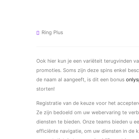
Ring Plus
Ook hier kun je een variëteit terugvinden v
promoties. Soms zijn deze spins enkel bes
de naam al aangeeft, is dit een bonus
only
storten!
Registratie van de keuze voor het accepte
Ze zijn bedoeld om uw webervaring te verbe
diensten te bieden. Onze teams bieden u ee
efficiënte navigatie, om uw diensten in de 