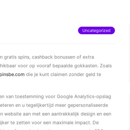
Uncategorized
an gratis spins, cashback bonussen of extra
chikbaar voor op vooraf bepaalde gokkasten. Zoals
spinsbe.com
die je kunt claimen zonder geld te
ren van toestemming voor Google Analytics-opslag
teren en u tegelijkertijd meer gepersonaliseerde
n website aan met een aantrekkelijk design en een
kijker te zetten voor een maximale impact. De