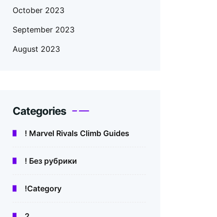
October 2023
September 2023
August 2023
Categories
! Marvel Rivals Climb Guides
! Без рубрики
!Category
2