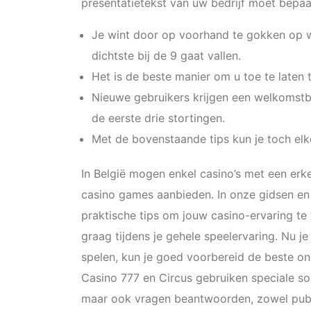
presentatietekst van uw bedrijf moet bepa
Je wint door op voorhand te gokken op we
dichtste bij de 9 gaat vallen.
Het is de beste manier om u toe te laten 
Nieuwe gebruikers krijgen een welkomstb
de eerste drie stortingen.
Met de bovenstaande tips kun je toch elk
In België mogen enkel casino’s met een er
casino games aanbieden. In onze gidsen en 
praktische tips om jouw casino-ervaring te
graag tijdens je gehele speelervaring. Nu j
spelen, kun je goed voorbereid de beste on
Casino 777 en Circus gebruiken speciale so
maar ook vragen beantwoorden, zowel publie