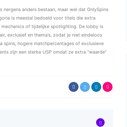
s nergens anders bestaan, maar wel dat OnlySpins
orie is meestal bedoeld voor titels die extra
mechanics of tijdelijke spotlighting. De lobby is
ir, exclusief en thema’s, zodat je niet eindeloos
ra spins, hogere matchpercentages of exclusieve
ents zijn een sterke USP omdat ze extra “waarde”