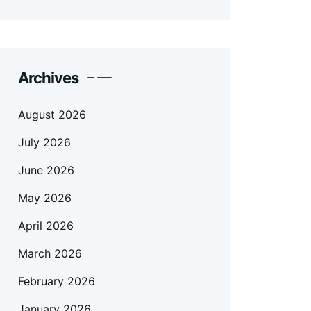
Archives
August 2026
July 2026
June 2026
May 2026
April 2026
March 2026
February 2026
January 2026