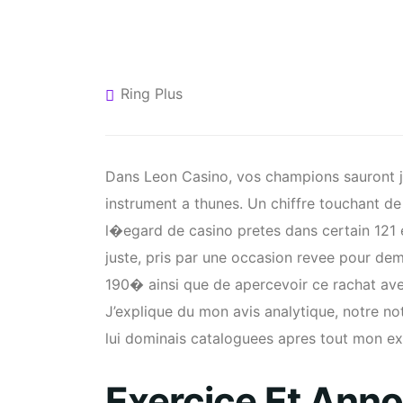
Ring Plus
Dans Leon Casino, vos champions sauront j
instrument a thunes. Un chiffre touchant de
l�egard de casino pretes dans certain 121 
juste, pris par une occasion revee pour d
190� ainsi que de apercevoir ce rachat ave
J’explique du mon avis analytique, notre 
lui dominais cataloguees apres tout mon ex
Exercice Et Anno