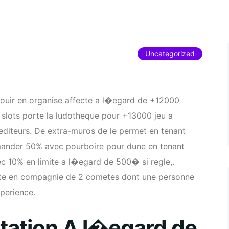
Uncategorized
ouir en organise affecte a l�egard de +12000
 slots porte la ludotheque pour +13000 jeu a
editeurs. De extra-muros de le permet en tenant
emander 50% avec pourboire pour dune en tenant
c 10% en limite a l�egard de 500� si regle,.
note en compagnie de 2 cometes dont une personne
perience.
tation A l�egard de