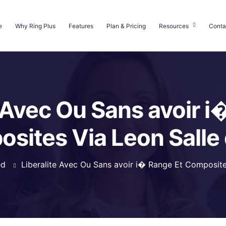
e
Why Ring Plus
Features
Plan & Pricing
Resources
Conta
e Avec Ou Sans avoir i
sites Via Leon Salle 
ed
Liberalite Avec Ou Sans avoir i� Range Et Composite