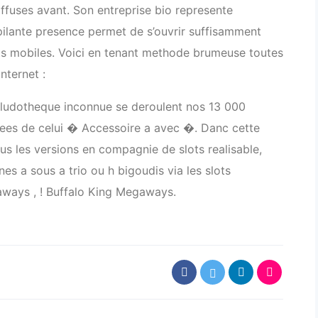
iffuses avant. Son entreprise bio represente
ilante presence permet de s’ouvrir suffisamment
s mobiles. Voici en tenant methode brumeuse toutes
nternet :
e ludotheque inconnue se deroulent nos 13 000
liees de celui � Accessoire a avec �. Danc cette
s les versions en compagnie de slots realisable,
es a sous a trio ou h bigoudis via les slots
ways , ! Buffalo King Megaways.