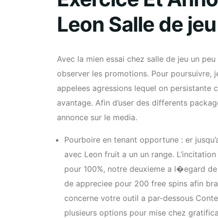
Leon Salle de je
Avec la mien essai chez salle de jeu un peu 
observer les promotions. Pour poursuivre, j
appelees agressions lequel on persistante 
avantage. Afin d’user des differents package
annonce sur le media.
Pourboire en tenant opportune : er jusq
avec Leon fruit a un un range. L’incitatio
pour 100%, notre deuxieme a l�egard de
de appreciee pour 200 free spins afin bra
concerne votre outil a par-dessous Cont
plusieurs options pour mise chez gratific