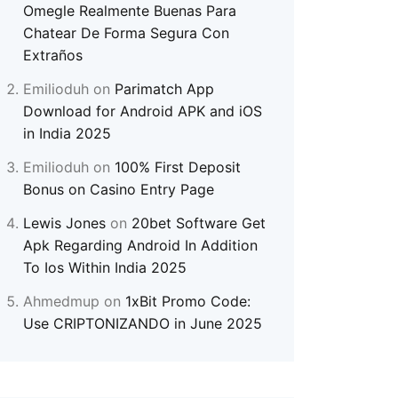
Omegle Realmente Buenas Para
Chatear De Forma Segura Con
Extraños
Emilioduh
on
Parimatch App
Download for Android APK and iOS
in India 2025
Emilioduh
on
100% First Deposit
Bonus on Casino Entry Page
Lewis Jones
on
20bet Software Get
Apk Regarding Android In Addition
To Ios Within India 2025
Ahmedmup
on
1xBit Promo Code:
Use CRIPTONIZANDO in June 2025