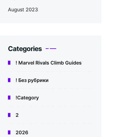
August 2023
Categories
! Marvel Rivals Climb Guides
! Без рубрики
!Category
2
2026