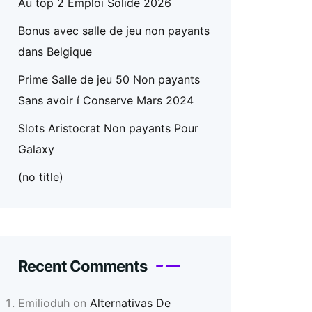
Au top 2 Emploi Solide 2026
Bonus avec salle de jeu non payants
dans Belgique
Prime Salle de jeu 50 Non payants
Sans avoir í Conserve Mars 2024
Slots Aristocrat Non payants Pour
Galaxy
(no title)
Recent Comments
Emilioduh
on
Alternativas De