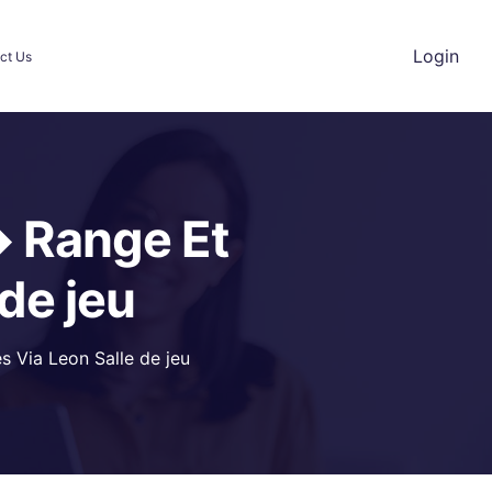
Login
ct Us
� Range Et
de jeu
s Via Leon Salle de jeu