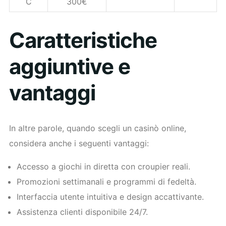
C
300€
Caratteristiche
aggiuntive e
vantaggi
In altre parole, quando scegli un casinò online,
considera anche i seguenti vantaggi:
Accesso a giochi in diretta con croupier reali.
Promozioni settimanali e programmi di fedeltà.
Interfaccia utente intuitiva e design accattivante.
Assistenza clienti disponibile 24/7.