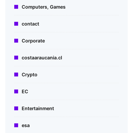
Computers, Games
contact
Corporate
costaaraucania.cl
Crypto
EC
Entertainment
esa