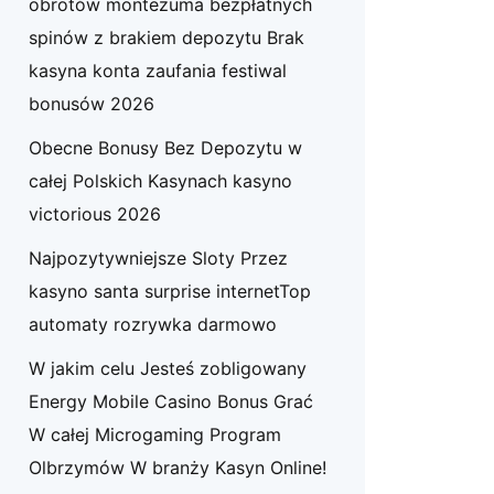
obrotów montezuma bezpłatnych
spinów z brakiem depozytu Brak
kasyna konta zaufania festiwal
bonusów 2026
Obecne Bonusy Bez Depozytu w
całej Polskich Kasynach kasyno
victorious 2026
Najpozytywniejsze Sloty Przez
kasyno santa surprise internetTop
automaty rozrywka darmowo
W jakim celu Jesteś zobligowany
Energy Mobile Casino Bonus Grać
W całej Microgaming Program
Olbrzymów W branży Kasyn Online!