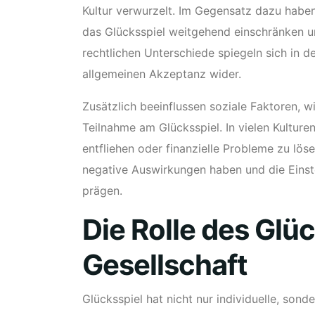
Kultur verwurzelt. Im Gegensatz dazu habe
das Glücksspiel weitgehend einschränken u
rechtlichen Unterschiede spiegeln sich in 
allgemeinen Akzeptanz wider.
Zusätzlich beeinflussen soziale Faktoren, wi
Teilnahme am Glücksspiel. In vielen Kulturen
entfliehen oder finanzielle Probleme zu lös
negative Auswirkungen haben und die Einst
prägen.
Die Rolle des Glüc
Gesellschaft
Glücksspiel hat nicht nur individuelle, sond