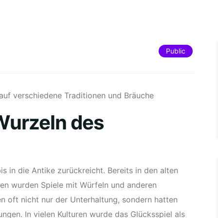
Public
k auf verschiedene Traditionen und Bräuche
Wurzeln des
s in die Antike zurückreicht. Bereits in den alten
en wurden Spiele mit Würfeln und anderen
en oft nicht nur der Unterhaltung, sondern hatten
ungen. In vielen Kulturen wurde das Glücksspiel als