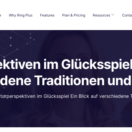
e
Why Ring Plus
Features
Plan & Pricing
Resources
Conta
ktiven im Glücksspiel 
dene Traditionen un
lturperspektiven im Glücksspiel Ein Blick auf verschiedene