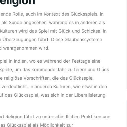
eligion
utende Rolle, auch im Kontext des Glücksspiels. In
l als Sünde angesehen, während es in anderen als
n Kulturen wird das Spiel mit Glück und Schicksal in
len Überzeugungen führt. Diese Glaubenssysteme
 und wahrgenommen wird.
piel in Indien, wo es während der Festtage eine
n Spiele, um das kommende Jahr zu feiern und Glück
e religiöse Vorschriften, die das Glücksspiel
verdeutlicht. In anderen Kulturen, wie etwa in den
uf das Glücksspiel, was sich in der Liberalisierung
 Religion führt zu unterschiedlichen Praktiken und
das Glücksspiel als Möglichkeit zur