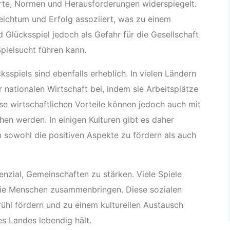
erte, Normen und Herausforderungen widerspiegelt.
 Reichtum und Erfolg assoziiert, was zu einem
d Glücksspiel jedoch als Gefahr für die Gesellschaft
pielsucht führen kann.
sspiels sind ebenfalls erheblich. In vielen Ländern
r nationalen Wirtschaft bei, indem sie Arbeitsplätze
se wirtschaftlichen Vorteile können jedoch auch mit
hen werden. In einigen Kulturen gibt es daher
m sowohl die positiven Aspekte zu fördern als auch
nzial, Gemeinschaften zu stärken. Viele Spiele
 die Menschen zusammenbringen. Diese sozialen
ühl fördern und zu einem kulturellen Austausch
es Landes lebendig hält.