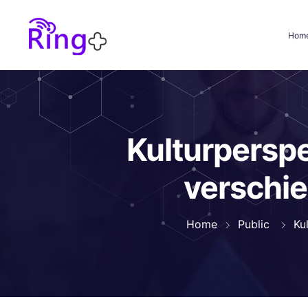
Hom
Kulturperspe
verschie
Home
Public
Ku