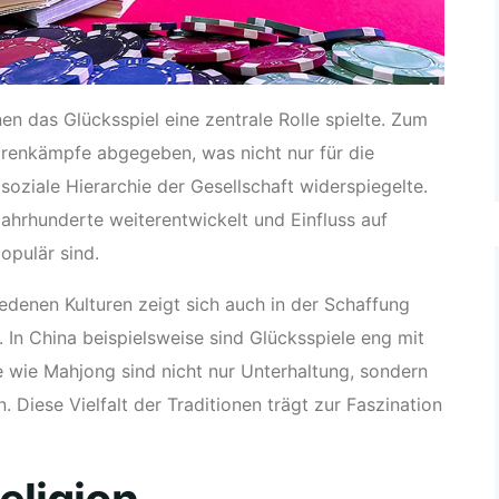
nen das Glücksspiel eine zentrale Rolle spielte. Zum
orenkämpfe abgegeben, was nicht nur für die
oziale Hierarchie der Gesellschaft widerspiegelte.
Jahrhunderte weiterentwickelt und Einfluss auf
opulär sind.
edenen Kulturen zeigt sich auch in der Schaffung
 In China beispielsweise sind Glücksspiele eng mit
e wie Mahjong sind nicht nur Unterhaltung, sondern
n. Diese Vielfalt der Traditionen trägt zur Faszination