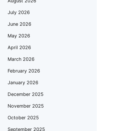
August 2026
July 2026
June 2026
May 2026
April 2026
March 2026
February 2026
January 2026
December 2025
November 2025
October 2025
September 2025