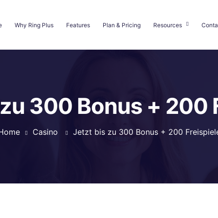
e
Why Ring Plus
Features
Plan & Pricing
Resources
Conta
s zu 300 Bonus + 200 F
Home
Casino
Jetzt bis zu 300 Bonus + 200 Freispiel