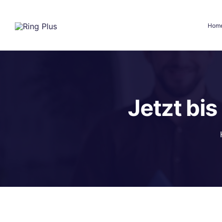
Hom
Jetzt bi