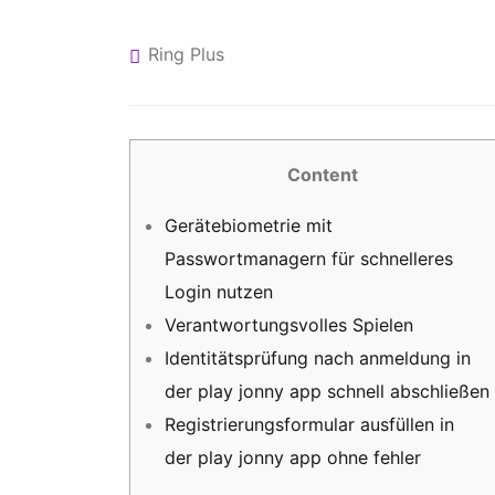
Ring Plus
Content
Gerätebiometrie mit
Passwortmanagern für schnelleres
Login nutzen
Verantwortungsvolles Spielen
Identitätsprüfung nach anmeldung in
der play jonny app schnell abschließen
Registrierungsformular ausfüllen in
der play jonny app ohne fehler