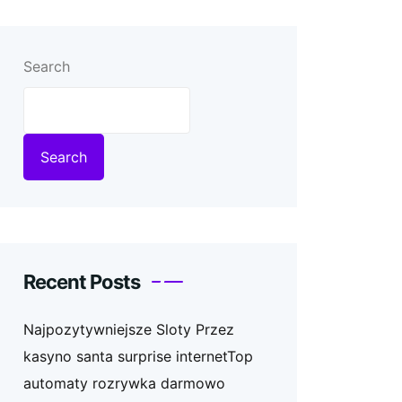
Search
Search
Recent Posts
Najpozytywniejsze Sloty Przez
kasyno santa surprise internetTop
automaty rozrywka darmowo