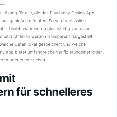
 Lösung für alle, die das PlayJonny Casino App
 aus genießen möchten. So wird verlässlich
ahrt bleibt, während du gleichzeitig von einer
chutzrichtlinien werden transparent dargestellt,
 welche Daten lokal gespeichert und welche
onny app bietet umfangreiche Verifizierungsmethoden,
ieren oder zu entziehen.
mit
n für schnelleres