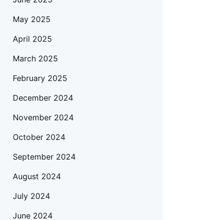
May 2025
April 2025
March 2025
February 2025
December 2024
November 2024
October 2024
September 2024
August 2024
July 2024
June 2024