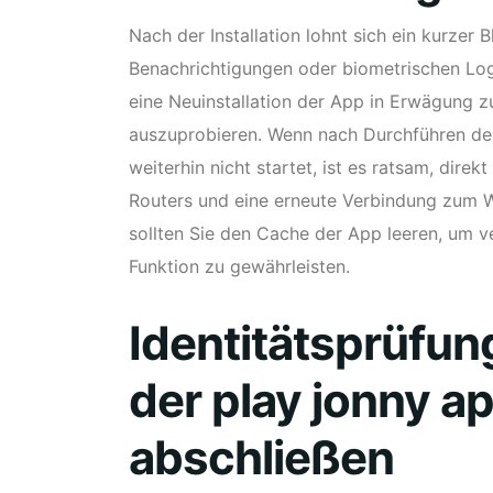
Nach der Installation lohnt sich ein kurzer 
Benachrichtigungen oder biometrischen Login
eine Neuinstallation der App in Erwägung 
auszuprobieren. Wenn nach Durchführen d
weiterhin nicht startet, ist es ratsam, dire
Routers und eine erneute Verbindung zum W
sollten Sie den Cache der App leeren, um v
Funktion zu gewährleisten.
Identitätsprüfu
der play jonny a
abschließen