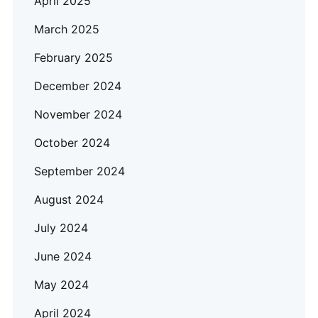
April 2025
March 2025
February 2025
December 2024
November 2024
October 2024
September 2024
August 2024
July 2024
June 2024
May 2024
April 2024