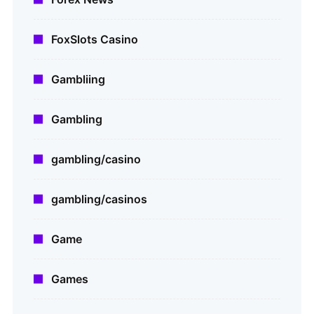
FoxSlots Casino
Gambliing
Gambling
gambling/casino
gambling/casinos
Game
Games