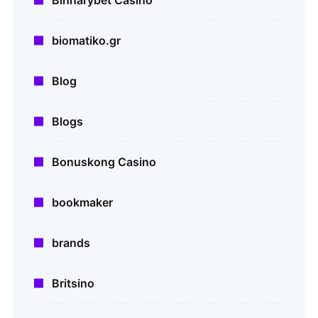
Binnarybet Casino
biomatiko.gr
Blog
Blogs
Bonuskong Casino
bookmaker
brands
Britsino