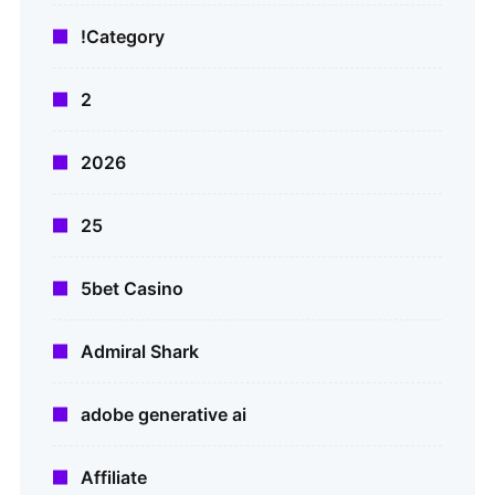
!Category
2
2026
25
5bet Casino
Admiral Shark
adobe generative ai
Affiliate