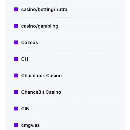
casino/betting/nutra
casino/gambling
Cazeus
CH
ChainLuck Casino
ChanceBit Casino
CIB
cmgv.es