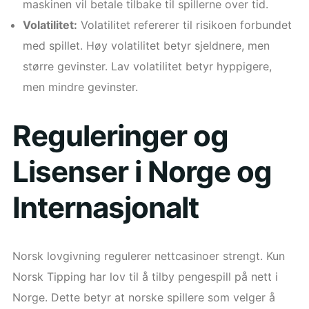
maskinen vil betale tilbake til spillerne over tid.
Volatilitet:
Volatilitet refererer til risikoen forbundet
med spillet. Høy volatilitet betyr sjeldnere, men
større gevinster. Lav volatilitet betyr hyppigere,
men mindre gevinster.
Reguleringer og
Lisenser i Norge og
Internasjonalt
Norsk lovgivning regulerer nettcasinoer strengt. Kun
Norsk Tipping har lov til å tilby pengespill på nett i
Norge. Dette betyr at norske spillere som velger å