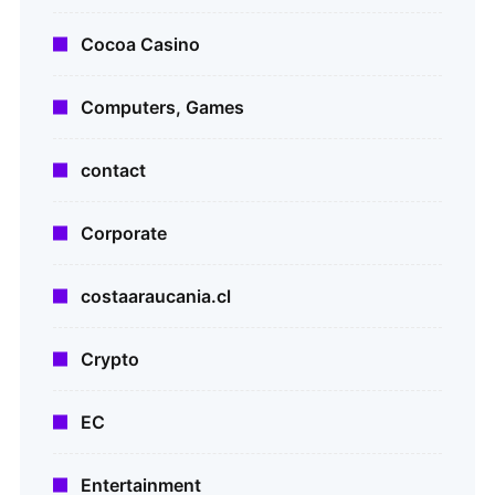
Cocoa Casino
Computers, Games
contact
Corporate
costaaraucania.cl
Crypto
EC
Entertainment