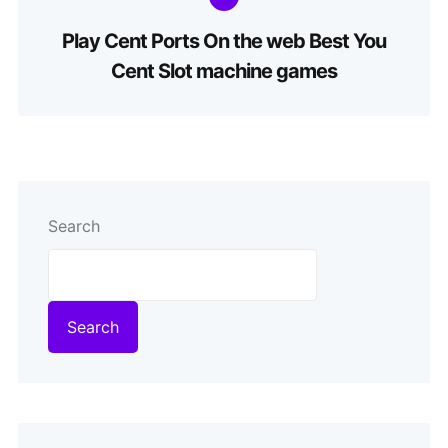
Play Cent Ports On the web Best You
Cent Slot machine games
Search
Search