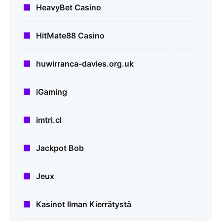
HeavyBet Casino
HitMate88 Casino
huwirranca-davies.org.uk
iGaming
imtri.cl
Jackpot Bob
Jeux
Kasinot Ilman Kierrätystä