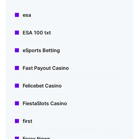
esa
ESA 100 txt
eSports Betting
Fast Payout Casino
Felicebet Casino
FiestaSlots Casino
first
Forex News