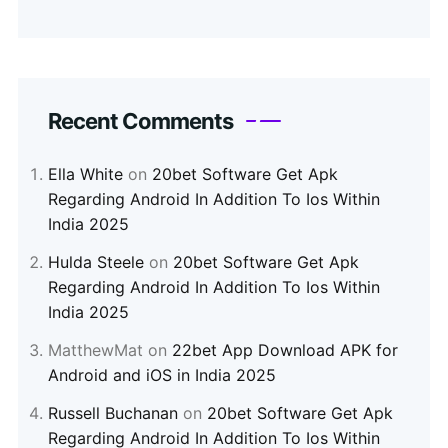
Recent Comments
Ella White
on
20bet Software Get Apk
Regarding Android In Addition To Ios Within
India 2025
Hulda Steele
on
20bet Software Get Apk
Regarding Android In Addition To Ios Within
India 2025
MatthewMat
on
22bet App Download APK for
Android and iOS in India 2025
Russell Buchanan
on
20bet Software Get Apk
Regarding Android In Addition To Ios Within