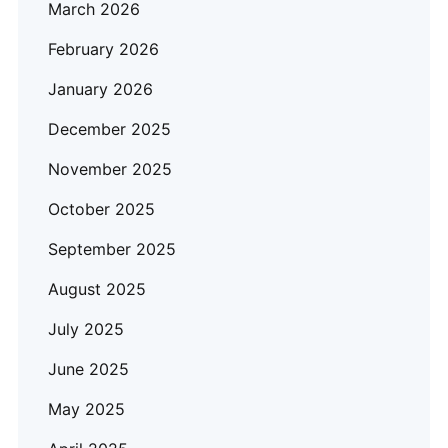
March 2026
February 2026
January 2026
December 2025
November 2025
October 2025
September 2025
August 2025
July 2025
June 2025
May 2025