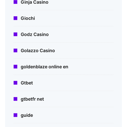
Ginja Casino
Giochi
Godz Casino
Golazzo Casino
goldenblaze online en
Gtbet
gtbetfr net
guide