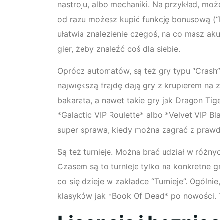
nastroju, albo mechaniki. Na przykład, może
od razu możesz kupić funkcję bonusową (“B
ułatwia znalezienie czegoś, na co masz aku
gier, żeby znaleźć coś dla siebie.
Oprócz automatów, są też gry typu “Crash”,
największą frajdę dają gry z krupierem na ż
bakarata, a nawet takie gry jak Dragon Tiger
*Galactic VIP Roulette* albo *Velvet VIP Bl
super sprawa, kiedy można zagrać z prawd
Są też turnieje. Można brać udział w róż
Czasem są to turnieje tylko na konkretne 
co się dzieje w zakładce “Turnieje”. Ogólni
klasyków jak *Book Of Dead* po nowości. T