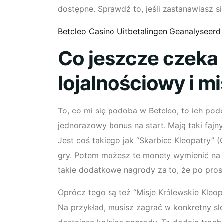
dostępne. Sprawdź to, jeśli zastanawiasz
Betcleo Casino Uitbetalingen Geanalyseerd 
Co jeszcze czeka
lojalnościowy i mi
To, co mi się podoba w Betcleo, to ich pod
jednorazowy bonus na start. Mają taki fajn
Jest coś takiego jak “Skarbiec Kleopatry” (
gry. Potem możesz te monety wymienić na
takie dodatkowe nagrody za to, że po prost
Oprócz tego są też “Misje Królewskie Kleop
Na przykład, musisz zagrać w konkretny slo