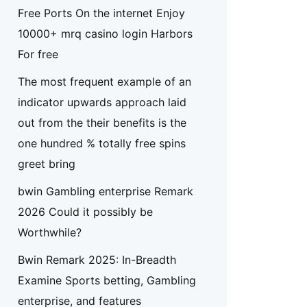
Free Ports On the internet Enjoy
10000+ mrq casino login Harbors
For free
The most frequent example of an
indicator upwards approach laid
out from the their benefits is the
one hundred % totally free spins
greet bring
bwin Gambling enterprise Remark
2026 Could it possibly be
Worthwhile?
Bwin Remark 2025: In-Breadth
Examine Sports betting, Gambling
enterprise, and features