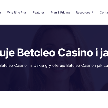
e
Why Ring Plus
Features
Plan & Pricing
Resources
Conta
uje Betcleo Casino i 
Betcleo Casino
Jakie gry oferuje Betcleo Casino i jak z