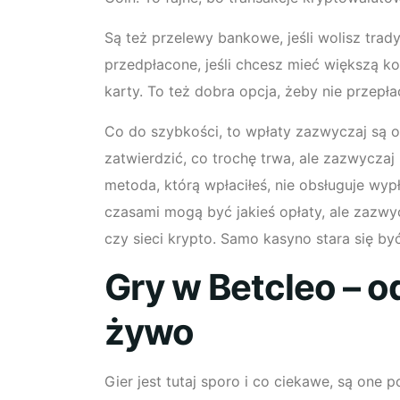
Są też przelewy bankowe, jeśli wolisz trad
przedpłacone, jeśli chcesz mieć większą k
karty. To też dobra opcja, żeby nie przepła
Co do szybkości, to wpłaty zazwyczaj są od
zatwierdzić, co trochę trwa, ale zazwyczaj
metoda, którą wpłaciłeś, nie obsługuje wypł
czasami mogą być jakieś opłaty, ale zazwy
czy sieci krypto. Samo kasyno stara się być
Gry w Betcleo – o
żywo
Gier jest tutaj sporo i co ciekawe, są one 