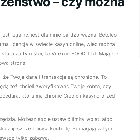
eczeństwo – czy można
jest legalne, jest dla mnie bardzo ważna. Betcleo
arna licencja w świecie kasyn online, więc można
 która za tym stoi, to Virexon EOOD, Ltd. Mają też
mowa strona.
 że Twoje dane i transakcje są chronione. To
Będą też chcieli zweryfikować Twoje konto, czyli
cedura, która ma chronić Ciebie i kasyno przed
zędzia. Możesz sobie ustawić limity wpłat, albo
śli czujesz, że tracisz kontrolę. Pomagają w tym.
zawsze tylko zabawa.