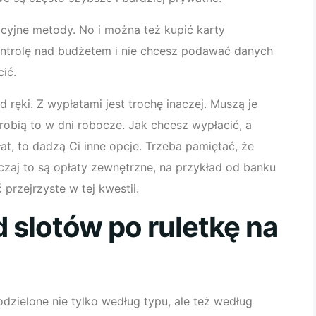
ycyjne metody. No i można też kupić karty
ontrolę nad budżetem i nie chcesz podawać danych
cić.
 ręki. Z wypłatami jest trochę inaczej. Muszą je
 robią to w dni robocze. Jak chcesz wypłacić, a
at, to dadzą Ci inne opcje. Trzeba pamiętać, że
czaj to są opłaty zewnętrzne, na przykład od banku
 przejrzyste w tej kwestii.
d slotów po ruletkę na
podzielone nie tylko według typu, ale też według