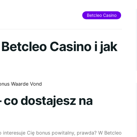
Betcleo Casino
 Betcleo Casino i jak
Bonus Waarde Vond
 co dostajesz na
 interesuje Cię bonus powitalny, prawda? W Betcleo