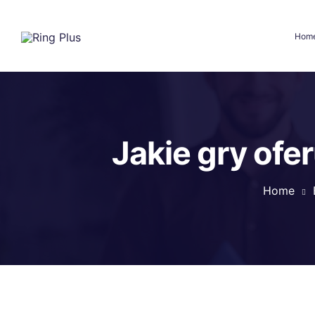
Hom
Jakie gry ofer
Home