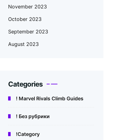
November 2023
October 2023
September 2023
August 2023
Categories
! Marvel Rivals Climb Guides
! Без рубрики
!Category