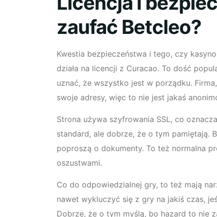
Licencja i bezpi
zaufać Betcleo?
Kwestia bezpieczeństwa i tego, czy kasyno 
działa na licencji z Curacao. To dość popul
uznać, że wszystko jest w porządku. Firma,
swoje adresy, więc to nie jest jakaś anoni
Strona używa szyfrowania SSL, co oznacza,
standard, ale dobrze, że o tym pamiętają. 
poproszą o dokumenty. To też normalna pro
oszustwami.
Co do odpowiedzialnej gry, to też mają nar
nawet wykluczyć się z gry na jakiś czas, je
Dobrze, że o tym myślą, bo hazard to nie 