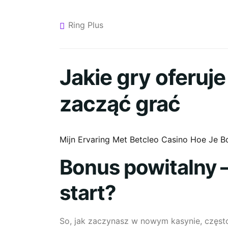
Ring Plus
Jakie gry oferuje
zacząć grać
Mijn Ervaring Met Betcleo Casino Hoe Je 
Bonus powitalny –
start?
So, jak zaczynasz w nowym kasynie, często