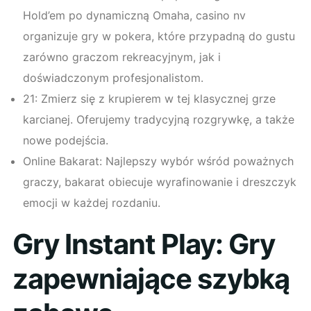
Hold’em po dynamiczną Omaha, casino nv
organizuje gry w pokera, które przypadną do gustu
zarówno graczom rekreacyjnym, jak i
doświadczonym profesjonalistom.
21: Zmierz się z krupierem w tej klasycznej grze
karcianej. Oferujemy tradycyjną rozgrywkę, a także
nowe podejścia.
Online Bakarat: Najlepszy wybór wśród poważnych
graczy, bakarat obiecuje wyrafinowanie i dreszczyk
emocji w każdej rozdaniu.
Gry Instant Play: Gry
zapewniające szybką