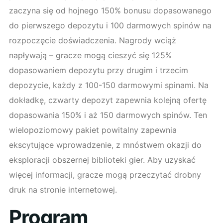
zaczyna się od hojnego 150% bonusu dopasowanego
do pierwszego depozytu i 100 darmowych spinów na
rozpoczęcie doświadczenia. Nagrody wciąż
napływają – gracze mogą cieszyć się 125%
dopasowaniem depozytu przy drugim i trzecim
depozycie, każdy z 100-150 darmowymi spinami. Na
dokładkę, czwarty depozyt zapewnia kolejną ofertę
dopasowania 150% i aż 150 darmowych spinów. Ten
wielopoziomowy pakiet powitalny zapewnia
ekscytujące wprowadzenie, z mnóstwem okazji do
eksploracji obszernej biblioteki gier. Aby uzyskać
więcej informacji, gracze mogą przeczytać drobny
druk na stronie internetowej.
Program