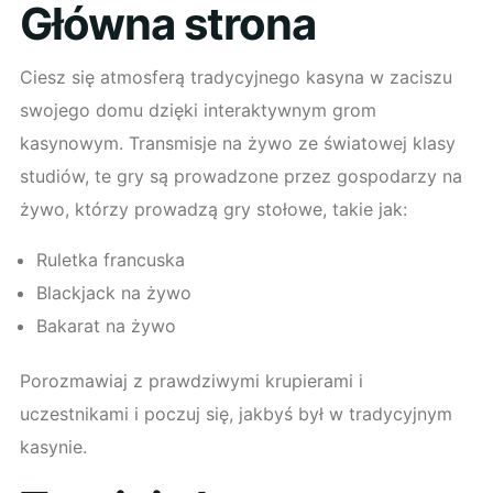
Główna strona
Ciesz się atmosferą tradycyjnego kasyna w zaciszu
swojego domu dzięki interaktywnym grom
kasynowym. Transmisje na żywo ze światowej klasy
studiów, te gry są prowadzone przez gospodarzy na
żywo, którzy prowadzą gry stołowe, takie jak:
Ruletka francuska
Blackjack na żywo
Bakarat na żywo
Porozmawiaj z prawdziwymi krupierami i
uczestnikami i poczuj się, jakbyś był w tradycyjnym
kasynie.