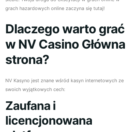
grach hazardowych online zaczyna się tutaj!
Dlaczego warto grać
w NV Casino Główna
strona?
NV Kasyno jest znane wśród kasyn internetowych ze
swoich wyjątkowych cech:
Zaufana i
licencjonowana