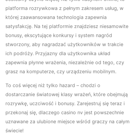
platforma rozrywkowa z pełnym zakresem usług, w
której zaawansowana technologia zapewnia
satysfakcję. Na tej platformie znajdziesz niesamowite
bonusy, ekscytujące konkursy i system nagród
stworzony, aby nagradzać użytkowników w trakcie
ich podróży. Przyjazny dla użytkownika układ
zapewnia płynne wrażenia, niezależnie od tego, czy
grasz na komputerze, czy urządzeniu mobilnym.
To coś więcej niż tylko hazard – chodzi o
dostarczanie światowej klasy wrażeń, które obejmują
rozrywkę, uczciwość i bonusy. Zarejestruj się teraz i
przekonaj się, dlaczego casino nv jest powszechnie
uznawane za ulubione miejsce wśród graczy na całym
świecie!