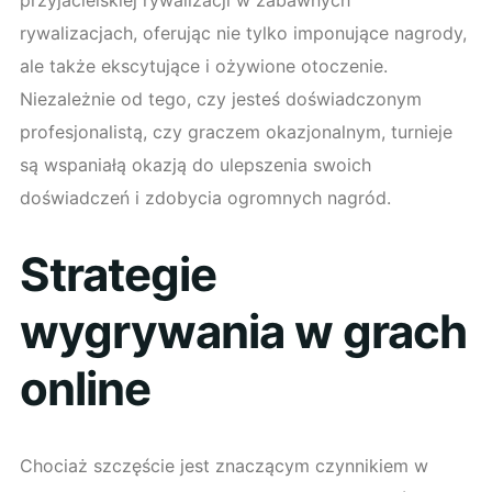
rywalizacjach, oferując nie tylko imponujące nagrody,
ale także ekscytujące i ożywione otoczenie.
Niezależnie od tego, czy jesteś doświadczonym
profesjonalistą, czy graczem okazjonalnym, turnieje
są wspaniałą okazją do ulepszenia swoich
doświadczeń i zdobycia ogromnych nagród.
Strategie
wygrywania w grach
online
Chociaż szczęście jest znaczącym czynnikiem w