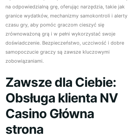
na odpowiedzialną grę, oferując narzędzia, takie jak
granice wydatków, mechanizmy samokontroli i alerty
czasu gry, aby pomóc graczom cieszyć się
zrównoważoną grą i w pełni wykorzystać swoje
doświadczenie. Bezpieczeństwo, uczciwość i dobre
samopoczucie graczy są zawsze kluczowymi
zobowiązaniami.
Zawsze dla Ciebie:
Obsługa klienta NV
Casino Główna
strona