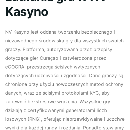
Kasyno
NV Kasyno jest oddana tworzeniu bezpiecznego i
niezawodnego środowiska gry dla wszystkich swoich
graczy. Platforma, autoryzowana przez przepisy
dotyczące gier Curaçao i zatwierdzona przez
eCOGRA, przestrzega ścisłych wytycznych
dotyczących uczciwości i zgodności. Dane graczy są
chronione przy użyciu nowoczesnych metod ochrony
danych, wraz ze ścisłymi protokołami KYC, aby
zapewnić bezstresowe wrażenia. Wszystkie gry
działają z certyfikowanymi generatorami liczb
losowych (RNG), oferując nieprzewidywalne i uczciwe
wyniki dla każdej rundy i rozdania. Ponadto stawiamy