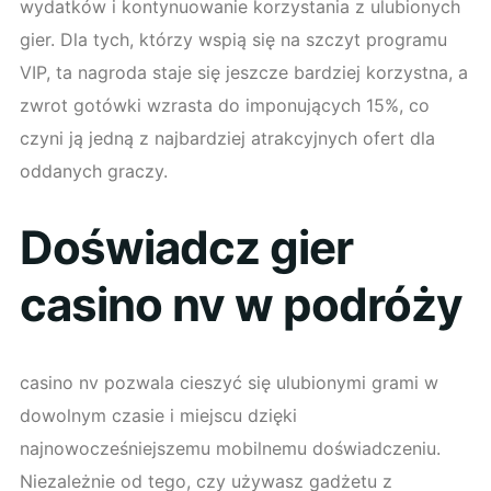
wydatków i kontynuowanie korzystania z ulubionych
gier. Dla tych, którzy wspią się na szczyt programu
VIP, ta nagroda staje się jeszcze bardziej korzystna, a
zwrot gotówki wzrasta do imponujących 15%, co
czyni ją jedną z najbardziej atrakcyjnych ofert dla
oddanych graczy.
Doświadcz gier
casino nv w podróży
casino nv pozwala cieszyć się ulubionymi grami w
dowolnym czasie i miejscu dzięki
najnowocześniejszemu mobilnemu doświadczeniu.
Niezależnie od tego, czy używasz gadżetu z