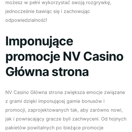
możesz w pełni wykorzystać swoją rozgrywkę,
jednocześnie bawiąc się i zachowując
odpowiedzialność!
Imponujące
promocje NV Casino
Główna strona
NV Casino Główna strona zwiększa emocje związane
z grami dzięki imponującej gamie bonusów i
promocji, zaprojektowanych tak, aby zarówno nowi,
jak i powracający gracze byli zachwyceni. Od hojnych
pakietów powitalnych po bieżące promocje