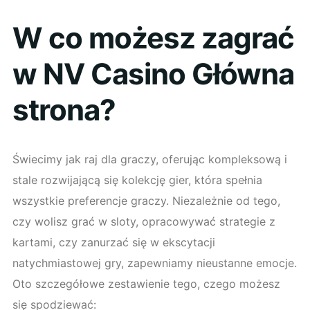
W co możesz zagrać
w NV Casino Główna
strona?
Świecimy jak raj dla graczy, oferując kompleksową i
stale rozwijającą się kolekcję gier, która spełnia
wszystkie preferencje graczy. Niezależnie od tego,
czy wolisz grać w sloty, opracowywać strategie z
kartami, czy zanurzać się w ekscytacji
natychmiastowej gry, zapewniamy nieustanne emocje.
Oto szczegółowe zestawienie tego, czego możesz
się spodziewać: