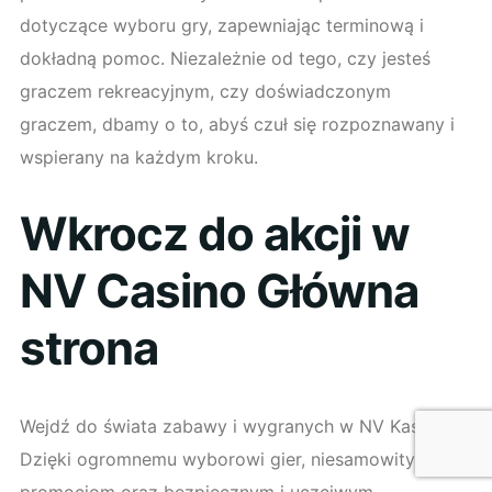
dotyczące wyboru gry, zapewniając terminową i
dokładną pomoc. Niezależnie od tego, czy jesteś
graczem rekreacyjnym, czy doświadczonym
graczem, dbamy o to, abyś czuł się rozpoznawany i
wspierany na każdym kroku.
Wkrocz do akcji w
NV Casino Główna
strona
Wejdź do świata zabawy i wygranych w NV Kasyno.
Dzięki ogromnemu wyborowi gier, niesamowitym
promocjom oraz bezpiecznym i uczciwym