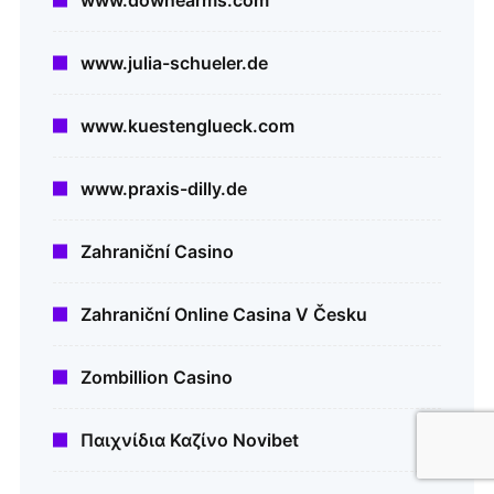
www.downearms.com
www.julia-schueler.de
www.kuestenglueck.com
www.praxis-dilly.de
Zahraniční Casino
Zahraniční Online Casina V Česku
Zombillion Casino
Παιχνίδια Καζίνο Novibet