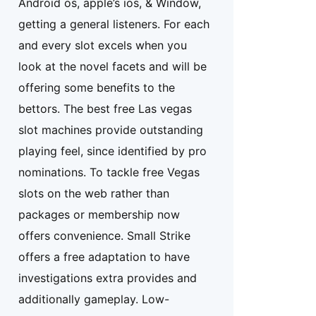
Android os, apple’s ios, & Window,
getting a general listeners. For each
and every slot excels when you
look at the novel facets and will be
offering some benefits to the
bettors. The best free Las vegas
slot machines provide outstanding
playing feel, since identified by pro
nominations. To tackle free Vegas
slots on the web rather than
packages or membership now
offers convenience. Small Strike
offers a free adaptation to have
investigations extra provides and
additionally gameplay. Low-