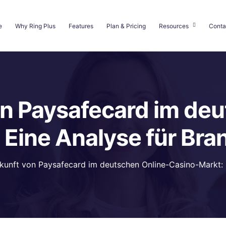
e
Why Ring Plus
Features
Plan & Pricing
Resources
Conta
on Paysafecard im deu
 Eine Analyse für Br
kunft von Paysafecard im deutschen Online-Casino-Markt: 