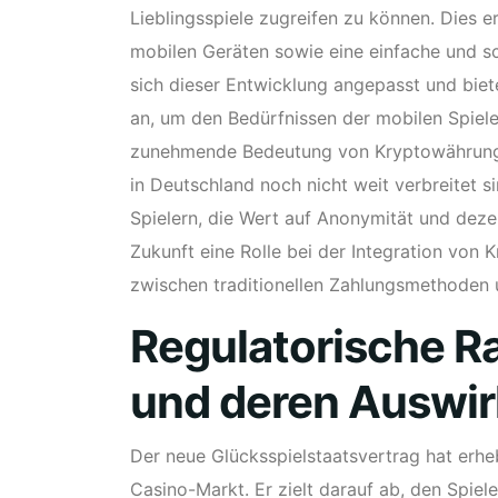
Lieblingsspiele zugreifen zu können. Dies e
mobilen Geräten sowie eine einfache und s
sich dieser Entwicklung angepasst und biet
an, um den Bedürfnissen der mobilen Spieler
zunehmende Bedeutung von Kryptowährunge
in Deutschland noch nicht weit verbreitet 
Spielern, die Wert auf Anonymität und deze
Zukunft eine Rolle bei der Integration von 
zwischen traditionellen Zahlungsmethoden 
Regulatorische 
und deren Auswi
Der neue Glücksspielstaatsvertrag hat erh
Casino-Markt. Er zielt darauf ab, den Spie