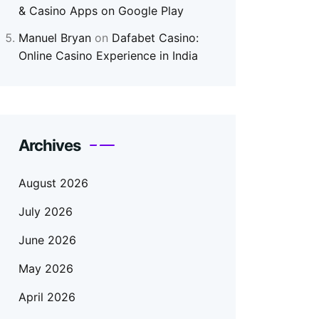
& Casino Apps on Google Play
Manuel Bryan
on
Dafabet Casino:
Online Casino Experience in India
Archives
August 2026
July 2026
June 2026
May 2026
April 2026