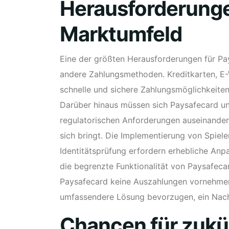
Herausforderunge
Marktumfeld
Eine der größten Herausforderungen für Pa
andere Zahlungsmethoden. Kreditkarten, E-
schnelle und sichere Zahlungsmöglichkeiten,
Darüber hinaus müssen sich Paysafecard un
regulatorischen Anforderungen auseinanders
sich bringt. Die Implementierung von Spiel
Identitätsprüfung erfordern erhebliche Anpa
die begrenzte Funktionalität von Paysafeca
Paysafecard keine Auszahlungen vornehmen. 
umfassendere Lösung bevorzugen, ein Nacht
Chancen für zuk