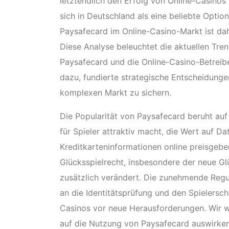
letztendlich den Erfolg von Online-Casinos 
sich in Deutschland als eine beliebte Optio
Paysafecard im Online-Casino-Markt ist da
Diese Analyse beleuchtet die aktuellen Tre
Paysafecard und die Online-Casino-Betreibe
dazu, fundierte strategische Entscheidunge
komplexen Markt zu sichern.
Die Popularität von Paysafecard beruht auf
für Spieler attraktiv macht, die Wert auf D
Kreditkarteninformationen online preisgeb
Glücksspielrecht, insbesondere der neue Gl
zusätzlich verändert. Die zunehmende Reg
an die Identitätsprüfung und den Spielersch
Casinos vor neue Herausforderungen. Wir w
auf die Nutzung von Paysafecard auswirken