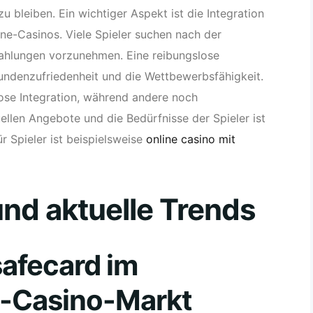
u bleiben. Ein wichtiger Aspekt ist die Integration
ine-Casinos. Viele Spieler suchen nach der
zahlungen vorzunehmen. Eine reibungslose
Kundenzufriedenheit und die Wettbewerbsfähigkeit.
lose Integration, während andere noch
ellen Angebote und die Bedürfnisse der Spieler ist
ür Spieler ist beispielsweise
online casino mit
nd aktuelle Trends
safecard im
e-Casino-Markt