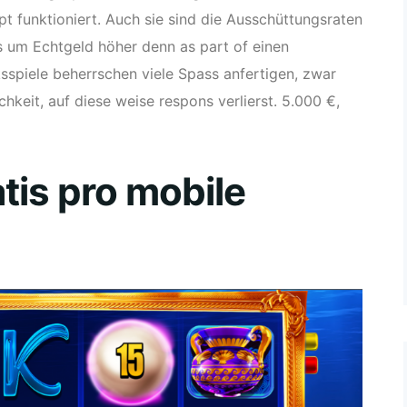
 funktioniert. Auch sie sind die Ausschüttungsraten
s um Echtgeld höher denn as part of einen
spiele beherrschen viele Spass anfertigen, zwar
keit, auf diese weise respons verlierst. 5.000 €,
tis pro mobile