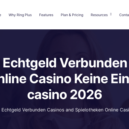
e
Why Ring Plus
Features
Plan & Pricing
Resources
Conta
n Echtgeld Verbunden
nline Casino Keine Ei
casino 2026
n Echtgeld Verbunden Casinos and Spielotheken Online Cas