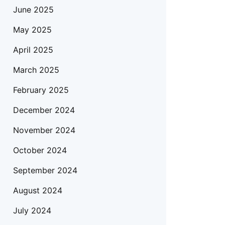
June 2025
May 2025
April 2025
March 2025
February 2025
December 2024
November 2024
October 2024
September 2024
August 2024
July 2024