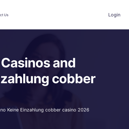
Login
ct Us
 Casinos and
nzahlung cobber
ino Keine Einzahlung cobber casino 2026