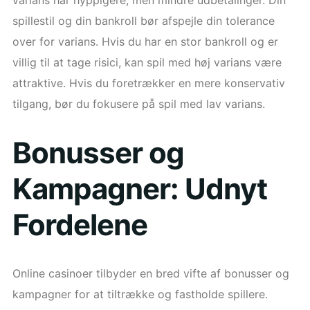
varians har hyppigere, men mindre udbetalinger. Din
spillestil og din bankroll bør afspejle din tolerance
over for varians. Hvis du har en stor bankroll og er
villig til at tage risici, kan spil med høj varians være
attraktive. Hvis du foretrækker en mere konservativ
tilgang, bør du fokusere på spil med lav varians.
Bonusser og
Kampagner: Udnyt
Fordelene
Online casinoer tilbyder en bred vifte af bonusser og
kampagner for at tiltrække og fastholde spillere.