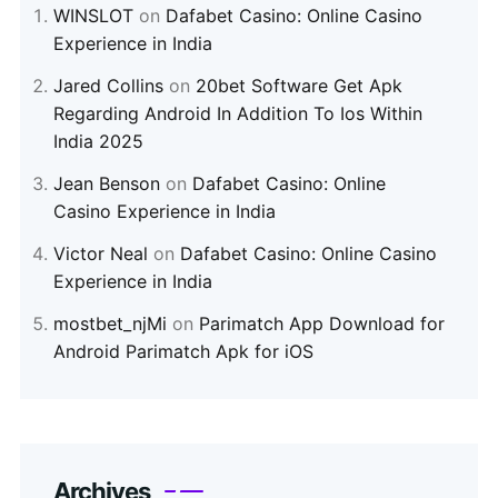
WINSLOT
on
Dafabet Casino: Online Casino
Experience in India
Jared Collins
on
20bet Software Get Apk
Regarding Android In Addition To Ios Within
India 2025
Jean Benson
on
Dafabet Casino: Online
Casino Experience in India
Victor Neal
on
Dafabet Casino: Online Casino
Experience in India
mostbet_njMi
on
Parimatch App Download for
Android Parimatch Apk for iOS
Archives