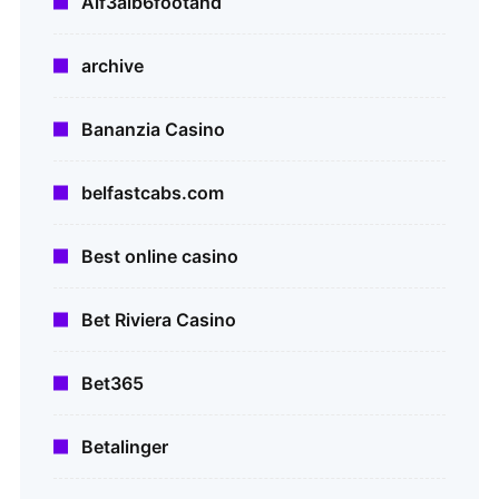
Aif3aib6footahd
archive
Bananzia Casino
belfastcabs.com
Best online casino
Bet Riviera Casino
Bet365
Betalinger