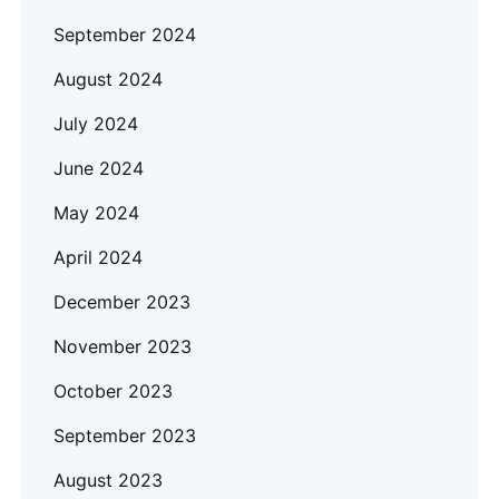
September 2024
August 2024
July 2024
June 2024
May 2024
April 2024
December 2023
November 2023
October 2023
September 2023
August 2023