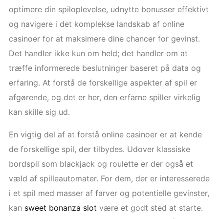
optimere din spiloplevelse, udnytte bonusser effektivt
og navigere i det komplekse landskab af online
casinoer for at maksimere dine chancer for gevinst.
Det handler ikke kun om held; det handler om at
træffe informerede beslutninger baseret på data og
erfaring. At forstå de forskellige aspekter af spil er
afgørende, og det er her, den erfarne spiller virkelig
kan skille sig ud.
En vigtig del af at forstå online casinoer er at kende
de forskellige spil, der tilbydes. Udover klassiske
bordspil som blackjack og roulette er der også et
væld af spilleautomater. For dem, der er interesserede
i et spil med masser af farver og potentielle gevinster,
kan
sweet bonanza slot
være et godt sted at starte.