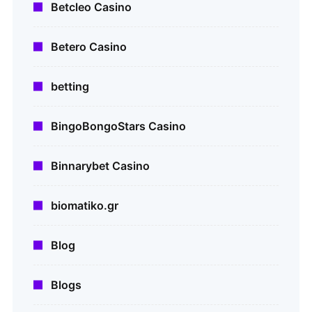
Betcleo Casino
Betero Casino
betting
BingoBongoStars Casino
Binnarybet Casino
biomatiko.gr
Blog
Blogs