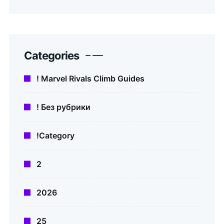
Categories
! Marvel Rivals Climb Guides
! Без рубрики
!Category
2
2026
25