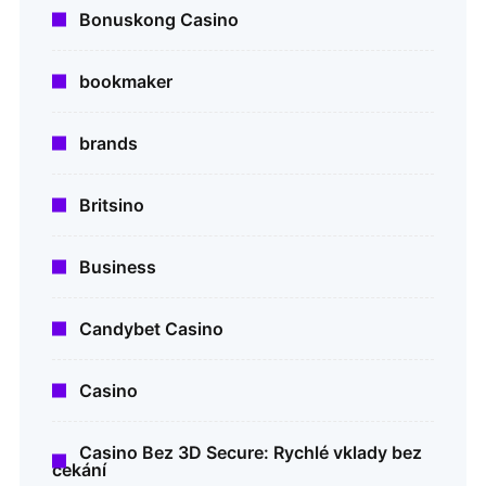
Bonuskong Casino
bookmaker
brands
Britsino
Business
Candybet Casino
Casino
Casino Bez 3D Secure: Rychlé vklady bez
čekání