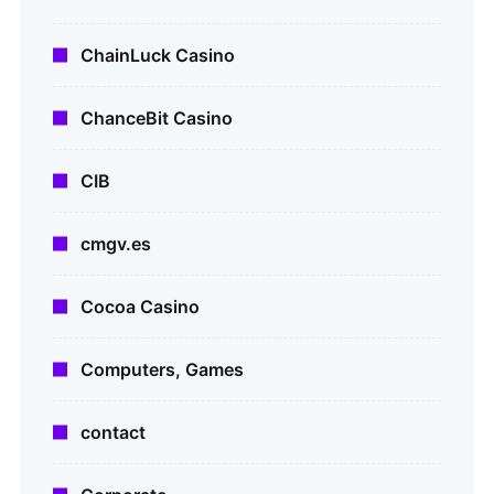
ChainLuck Casino
ChanceBit Casino
CIB
cmgv.es
Cocoa Casino
Computers, Games
contact