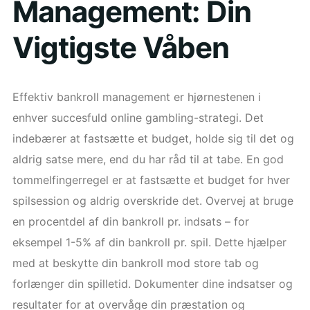
Management: Din
Vigtigste Våben
Effektiv bankroll management er hjørnestenen i
enhver succesfuld online gambling-strategi. Det
indebærer at fastsætte et budget, holde sig til det og
aldrig satse mere, end du har råd til at tabe. En god
tommelfingerregel er at fastsætte et budget for hver
spilsession og aldrig overskride det. Overvej at bruge
en procentdel af din bankroll pr. indsats – for
eksempel 1-5% af din bankroll pr. spil. Dette hjælper
med at beskytte din bankroll mod store tab og
forlænger din spilletid. Dokumenter dine indsatser og
resultater for at overvåge din præstation og