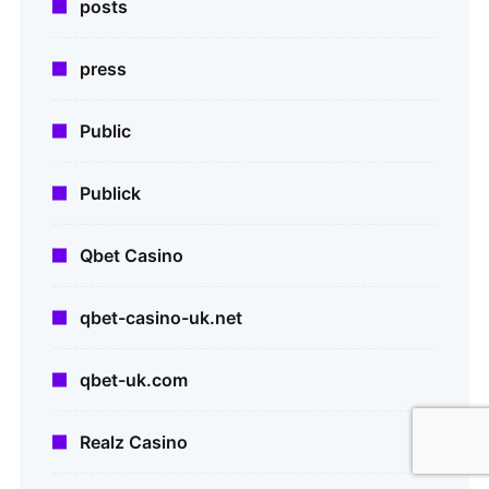
posts
press
Public
Publick
Qbet Casino
qbet-casino-uk.net
qbet-uk.com
Realz Casino