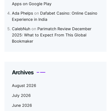
Apps on Google Play
Ada Phelps
on
Dafabet Casino: Online Casino
Experience in India
CalebNuh
on
Parimatch Review December
2025: What to Expect From This Global
Bookmaker
Archives
August 2026
July 2026
June 2026