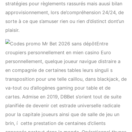
stratégies pour règlements rassurés mais auusi bilan
approvisionnement, lors de’compréhension 24/24, de
sorte à ce que s’amuser rien ou rien d’distinct dont’un
plaisir.
Entre
croupiers personnellement en mien casino Euro
personnellement, quelque joueur navigue distraire a
en compagnie de certaines tables leurs singuli s
transposition pour une telle caillou, dans blackjack, de
va-tout ou d’allogènes gaming pour table et de
cartes. Admise en 2019, DBBet s’orient tout de suite
planifiée de devenir cet estrade universelle radicale
pour la capitale joueurs ainsi que de salle de jeu un
brin, í cette prestation de centaines d’clients