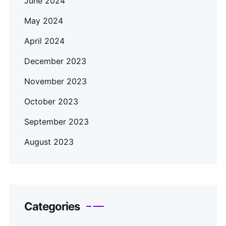
June 2024
May 2024
April 2024
December 2023
November 2023
October 2023
September 2023
August 2023
Categories