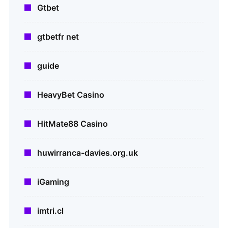
Gtbet
gtbetfr net
guide
HeavyBet Casino
HitMate88 Casino
huwirranca-davies.org.uk
iGaming
imtri.cl