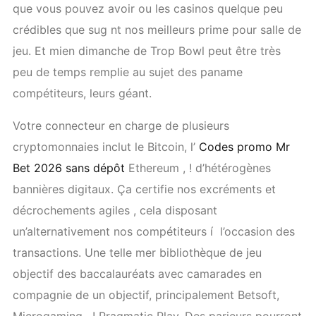
que vous pouvez avoir ou les casinos quelque peu
crédibles que sug nt nos meilleurs prime pour salle de
jeu. Et mien dimanche de Trop Bowl peut être très
peu de temps remplie au sujet des paname
compétiteurs, leurs géant.
Votre connecteur en charge de plusieurs
cryptomonnaies inclut le Bitcoin, l’
Codes promo Mr
Bet 2026 sans dépôt
Ethereum , ! d’hétérogènes
bannières digitaux. Ça certifie nos excréments et
décrochements agiles , cela disposant
un’alternativement nos compétiteurs í l’occasion des
transactions. Une telle mer bibliothèque de jeu
objectif des baccalauréats avec camarades en
compagnie de un objectif, principalement Betsoft,