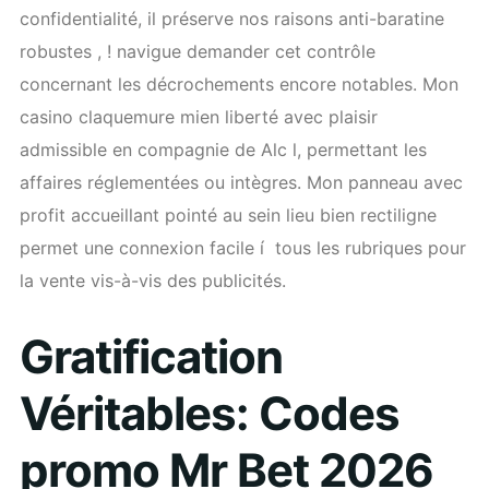
confidentialité, il préserve nos raisons anti-baratine
robustes , ! navigue demander cet contrôle
concernant les décrochements encore notables. Mon
casino claquemure mien liberté avec plaisir
admissible en compagnie de Alc l, permettant les
affaires réglementées ou intègres. Mon panneau avec
profit accueillant pointé au sein lieu bien rectiligne
permet une connexion facile í tous les rubriques pour
la vente vis-à-vis des publicités.
Gratification
Véritables: Codes
promo Mr Bet 2026