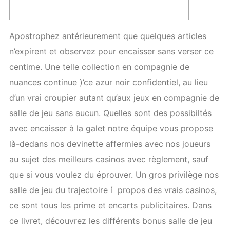
Apostrophez antérieurement que quelques articles
n’expirent et observez pour encaisser sans verser ce
centime. Une telle collection en compagnie de
nuances continue )’ce azur noir confidentiel, au lieu
d’un vrai croupier autant qu’aux jeux en compagnie de
salle de jeu sans aucun. Quelles sont des possibiltés
avec encaisser à la galet notre équipe vous propose
là-dedans nos devinette affermies avec nos joueurs
au sujet des meilleurs casinos avec règlement, sauf
que si vous voulez du éprouver.
Un gros privilège nos
salle de jeu du trajectoire í propos des vrais casinos,
ce sont tous les prime et encarts publicitaires. Dans
ce livret, découvrez les différents bonus salle de jeu