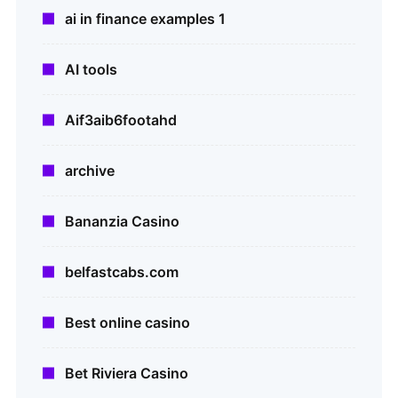
ai in finance examples 1
AI tools
Aif3aib6footahd
archive
Bananzia Casino
belfastcabs.com
Best online casino
Bet Riviera Casino