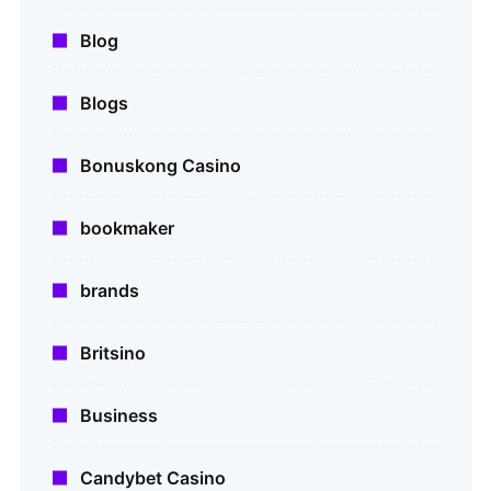
Blog
Blogs
Bonuskong Casino
bookmaker
brands
Britsino
Business
Candybet Casino