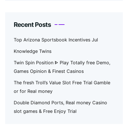
Recent Posts
Top Arizona Sportsbook Incentives Jul
Knowledge Twins
Twin Spin Position ᐈ Play Totally free Demo,
Games Opinion & Finest Casinos
The fresh Troll’s Value Slot Free Trial Gamble
or for Real money
Double Diamond Ports, Real money Casino
slot games & Free Enjoy Trial