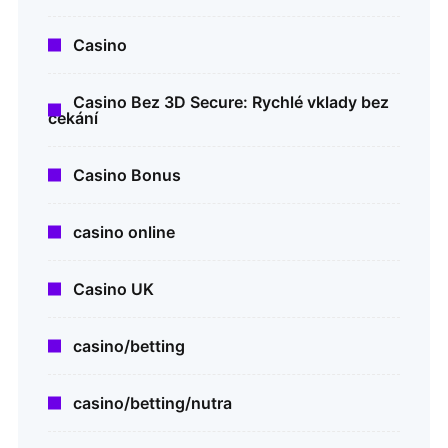
Casino
Casino Bez 3D Secure: Rychlé vklady bez
čekání
Casino Bonus
casino online
Casino UK
casino/betting
casino/betting/nutra