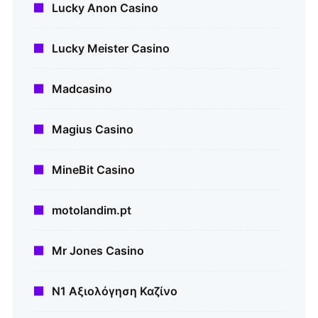
Lucky Anon Casino
Lucky Meister Casino
Madcasino
Magius Casino
MineBit Casino
motolandim.pt
Mr Jones Casino
N1 Αξιολόγηση Καζίνο