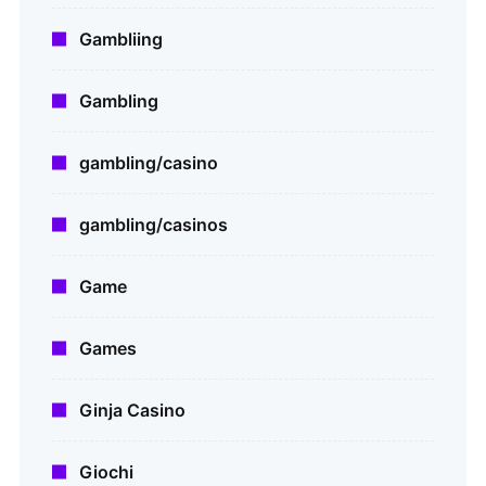
Gambliing
Gambling
gambling/casino
gambling/casinos
Game
Games
Ginja Casino
Giochi