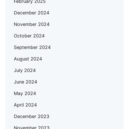
February 2025
December 2024
November 2024
October 2024
September 2024
August 2024
July 2024
June 2024
May 2024
April 2024
December 2023
November 2023