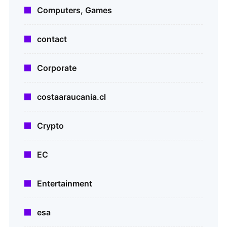
Computers, Games
contact
Corporate
costaaraucania.cl
Crypto
EC
Entertainment
esa