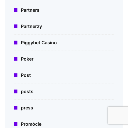
Partners
Partnerzy
Piggybet Casino
Poker
Post
posts
press
Promócie