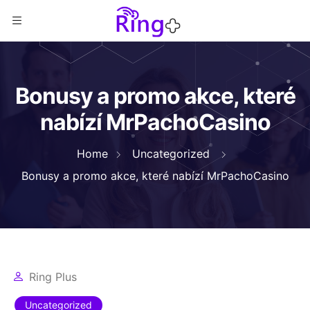
Bonusy a promo akce, které
nabízí MrPachoCasino
Home
Uncategorized
Bonusy a promo akce, které nabízí MrPachoCasino
Ring Plus
Uncategorized