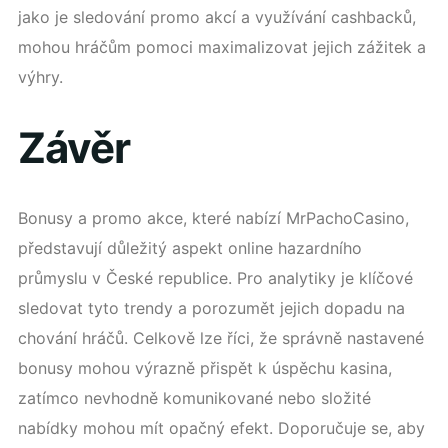
jako je sledování promo akcí a využívání cashbacků,
mohou hráčům pomoci maximalizovat jejich zážitek a
výhry.
Závěr
Bonusy a promo akce, které nabízí MrPachoCasino,
představují důležitý aspekt online hazardního
průmyslu v České republice. Pro analytiky je klíčové
sledovat tyto trendy a porozumět jejich dopadu na
chování hráčů. Celkově lze říci, že správně nastavené
bonusy mohou výrazně přispět k úspěchu kasina,
zatímco nevhodně komunikované nebo složité
nabídky mohou mít opačný efekt. Doporučuje se, aby