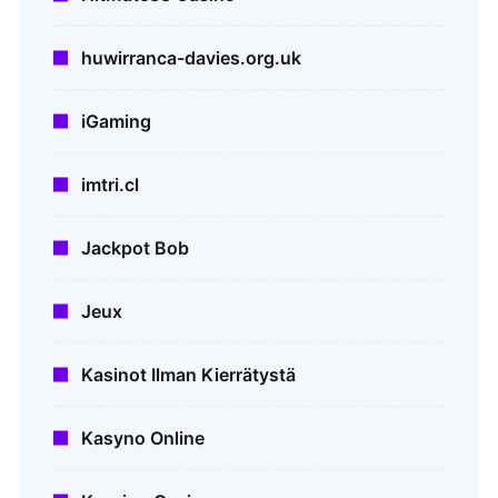
huwirranca-davies.org.uk
iGaming
imtri.cl
Jackpot Bob
Jeux
Kasinot Ilman Kierrätystä
Kasyno Online