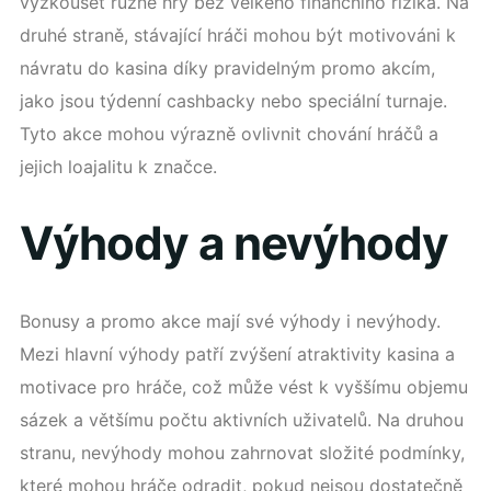
vyzkoušet různé hry bez velkého finančního rizika. Na
druhé straně, stávající hráči mohou být motivováni k
návratu do kasina díky pravidelným promo akcím,
jako jsou týdenní cashbacky nebo speciální turnaje.
Tyto akce mohou výrazně ovlivnit chování hráčů a
jejich loajalitu k značce.
Výhody a nevýhody
Bonusy a promo akce mají své výhody i nevýhody.
Mezi hlavní výhody patří zvýšení atraktivity kasina a
motivace pro hráče, což může vést k vyššímu objemu
sázek a většímu počtu aktivních uživatelů. Na druhou
stranu, nevýhody mohou zahrnovat složité podmínky,
které mohou hráče odradit, pokud nejsou dostatečně