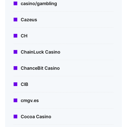
casino/gambling
Cazeus
CH
ChainLuck Casino
ChanceBit Casino
CIB
cmgv.es
Cocoa Casino