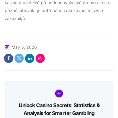
kasina pravidelně přehodnocovala své promo akce a
přizpůsobovala je potřebám a očekáváním svých
zákazníků.
May 5, 2026
Unlock Casino Secrets: Statistics &
Analysis for Smarter Gambling