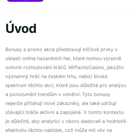
Úvod
Bonusy a promo akce představují klíčové prvky v
oblasti online hazardních her, které mohou výrazně
ovlivnit rozhodování hráčů. MrPachoCasino, jakožto
významný hráč na českém trhu, nabízí široké
spektrum těchto akcí, které jsou důležité pro analýzu
a porozumění trendům v odvětví. Tyto bonusy
nejenže přitahují nové zákazníky, ale také udržují
stávající hráče aktivní a zapojené. V tomto kontextu
je důležité, aby analytici v oboru sledovali a hodnotili
efektivitu těchto nabídek, což může mít vliv na