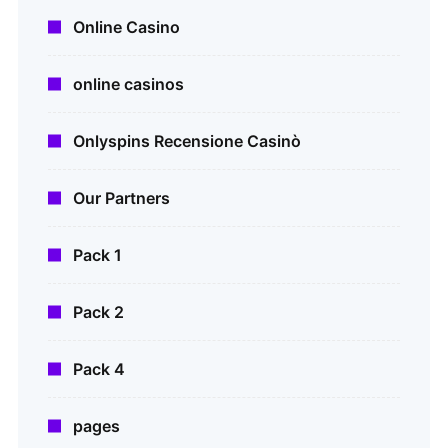
Online Casino
online casinos
Onlyspins Recensione Casinò
Our Partners
Pack 1
Pack 2
Pack 4
pages