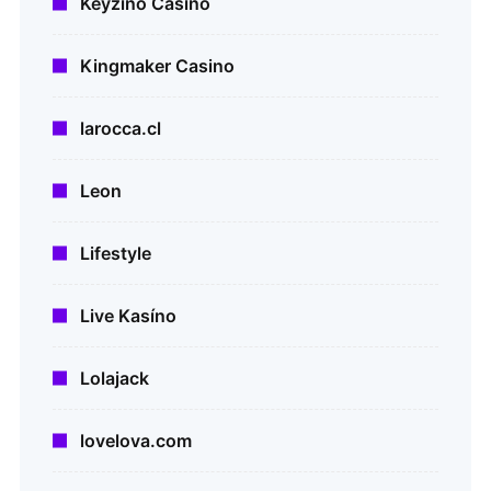
Keyzino Casino
Kingmaker Casino
larocca.cl
Leon
Lifestyle
Live Kasíno
Lolajack
lovelova.com