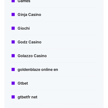
Games
Ginja Casino
Giochi
Godz Casino
Golazzo Casino
goldenblaze online en
Gtbet
gtbetfr net