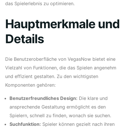
das Spielerlebnis zu optimieren.
Hauptmerkmale und
Details
Die Benutzeroberfläche von VegasNow bietet eine
Vielzahl von Funktionen, die das Spielen angenehm
und effizient gestalten. Zu den wichtigsten
Komponenten gehören:
Benutzerfreundliches Design:
Die klare und
ansprechende Gestaltung ermöglicht es den
Spielern, schnell zu finden, wonach sie suchen.
Suchfunktion:
Spieler können gezielt nach ihren