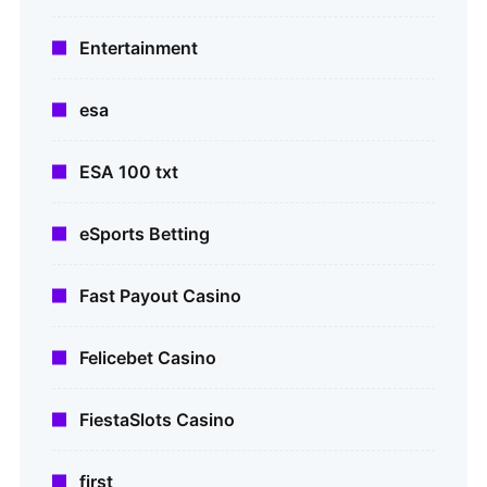
Entertainment
esa
ESA 100 txt
eSports Betting
Fast Payout Casino
Felicebet Casino
FiestaSlots Casino
first