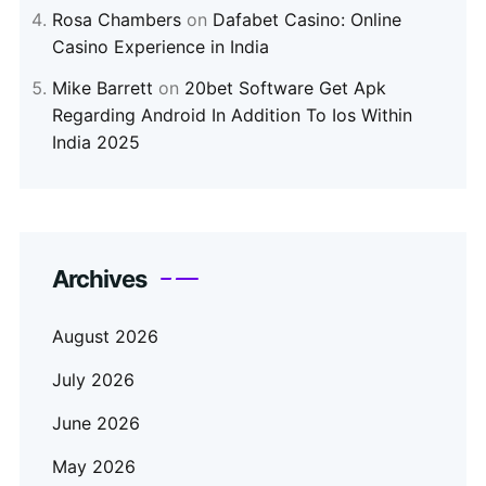
Rosa Chambers
on
Dafabet Casino: Online
Casino Experience in India
Mike Barrett
on
20bet Software Get Apk
Regarding Android In Addition To Ios Within
India 2025
Archives
August 2026
July 2026
June 2026
May 2026