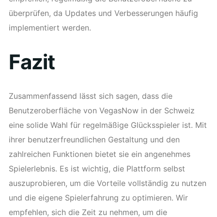
überprüfen, da Updates und Verbesserungen häufig
implementiert werden.
Fazit
Zusammenfassend lässt sich sagen, dass die
Benutzeroberfläche von VegasNow in der Schweiz
eine solide Wahl für regelmäßige Glücksspieler ist. Mit
ihrer benutzerfreundlichen Gestaltung und den
zahlreichen Funktionen bietet sie ein angenehmes
Spielerlebnis. Es ist wichtig, die Plattform selbst
auszuprobieren, um die Vorteile vollständig zu nutzen
und die eigene Spielerfahrung zu optimieren. Wir
empfehlen, sich die Zeit zu nehmen, um die