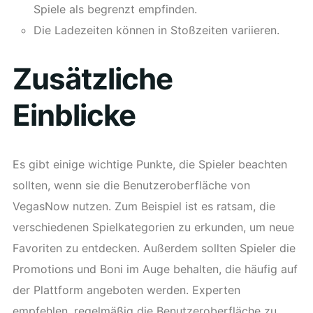
Spiele als begrenzt empfinden.
Die Ladezeiten können in Stoßzeiten variieren.
Zusätzliche
Einblicke
Es gibt einige wichtige Punkte, die Spieler beachten
sollten, wenn sie die Benutzeroberfläche von
VegasNow nutzen. Zum Beispiel ist es ratsam, die
verschiedenen Spielkategorien zu erkunden, um neue
Favoriten zu entdecken. Außerdem sollten Spieler die
Promotions und Boni im Auge behalten, die häufig auf
der Plattform angeboten werden. Experten
empfehlen, regelmäßig die Benutzeroberfläche zu