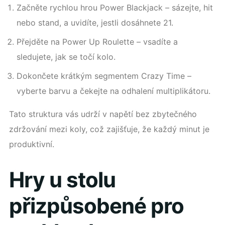
Začněte rychlou hrou Power Blackjack – sázejte, hit
nebo stand, a uvidíte, jestli dosáhnete 21.
Přejděte na Power Up Roulette – vsadíte a
sledujete, jak se točí kolo.
Dokončete krátkým segmentem Crazy Time –
vyberte barvu a čekejte na odhalení multiplikátoru.
Tato struktura vás udrží v napětí bez zbytečného
zdržování mezi koly, což zajišťuje, že každý minut je
produktivní.
Hry u stolu
přizpůsobené pro