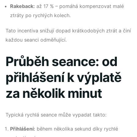
Rakeback:
až 17 % – pomáhá kompenzovat malé
ztráty po rychlých kolech.
Tato incentiva snižují dopad krátkodobých ztrát a činí
každou seanci odměňující.
Průběh seance: od
přihlášení k výplatě
za několik minut
Typická rychlá seance může vypadat takto:
Přihlášení:
během několika sekund díky rychlé