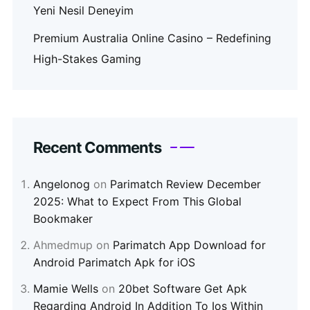
Yeni Nesil Deneyim
Premium Australia Online Casino – Redefining
High-Stakes Gaming
Recent Comments
Angelonog
on
Parimatch Review December
2025: What to Expect From This Global
Bookmaker
Ahmedmup
on
Parimatch App Download for
Android Parimatch Apk for iOS
Mamie Wells
on
20bet Software Get Apk
Regarding Android In Addition To Ios Within