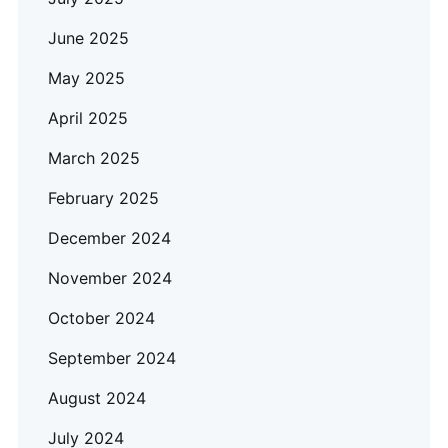
June 2025
May 2025
April 2025
March 2025
February 2025
December 2024
November 2024
October 2024
September 2024
August 2024
July 2024