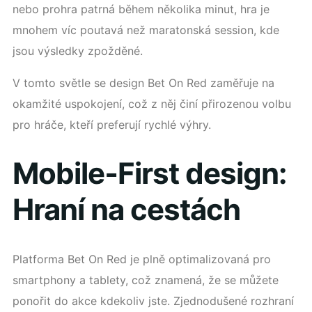
nebo prohra patrná během několika minut, hra je
mnohem víc poutavá než maratonská session, kde
jsou výsledky zpožděné.
V tomto světle se design Bet On Red zaměřuje na
okamžité uspokojení, což z něj činí přirozenou volbu
pro hráče, kteří preferují rychlé výhry.
Mobile‑First design:
Hraní na cestách
Platforma Bet On Red je plně optimalizovaná pro
smartphony a tablety, což znamená, že se můžete
ponořit do akce kdekoliv jste. Zjednodušené rozhraní