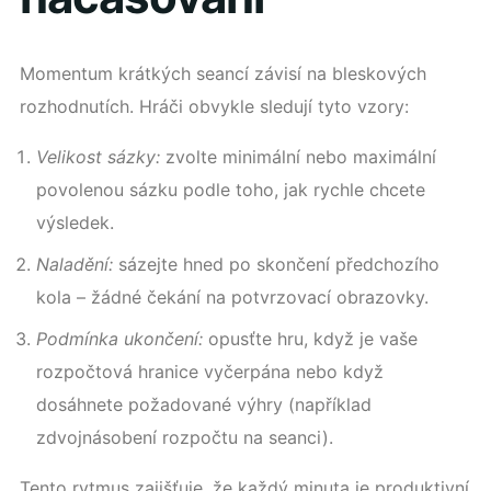
Momentum krátkých seancí závisí na bleskových
rozhodnutích. Hráči obvykle sledují tyto vzory:
Velikost sázky:
zvolte minimální nebo maximální
povolenou sázku podle toho, jak rychle chcete
výsledek.
Naladění:
sázejte hned po skončení předchozího
kola – žádné čekání na potvrzovací obrazovky.
Podmínka ukončení:
opusťte hru, když je vaše
rozpočtová hranice vyčerpána nebo když
dosáhnete požadované výhry (například
zdvojnásobení rozpočtu na seanci).
Tento rytmus zajišťuje, že každý minuta je produktivní