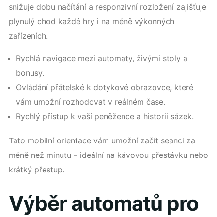
snižuje dobu načítání a responzivní rozložení zajišťuje
plynulý chod každé hry i na méně výkonných
zařízeních.
Rychlá navigace mezi automaty, živými stoly a
bonusy.
Ovládání přátelské k dotykové obrazovce, které
vám umožní rozhodovat v reálném čase.
Rychlý přístup k vaší peněžence a historii sázek.
Tato mobilní orientace vám umožní začít seanci za
méně než minutu – ideální na kávovou přestávku nebo
krátký přestup.
Výběr automatů pro