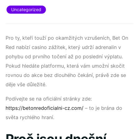
Uncategorized
Pro ty, kteří touží po okamžitých vzrušeních, Bet On
Red nabízí casino zážitek, který udrží adrenalin v
pohybu od prvního točení až po poslední výplatu.
Pokud hledáte platformu, která vám umožní skočit
rovnou do akce bez dlouhého čekání, právě zde se
děje vše důležité.
Podívejte se na oficiální stránky zde:
https://betonredoficialni-cz.com/
– to je brána do
světa rychlého hraní.
Proč jsou dnešní