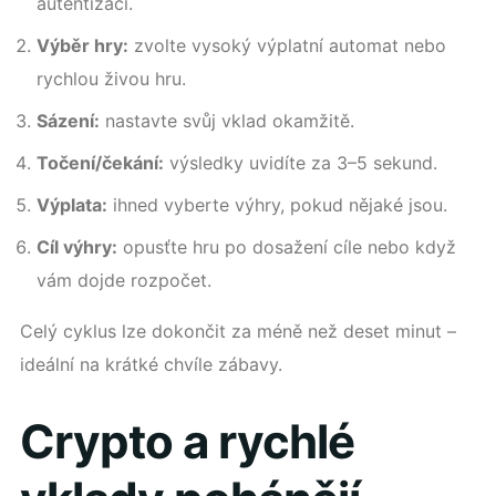
autentizaci.
Výběr hry:
zvolte vysoký výplatní automat nebo
rychlou živou hru.
Sázení:
nastavte svůj vklad okamžitě.
Točení/čekání:
výsledky uvidíte za 3–5 sekund.
Výplata:
ihned vyberte výhry, pokud nějaké jsou.
Cíl výhry:
opusťte hru po dosažení cíle nebo když
vám dojde rozpočet.
Celý cyklus lze dokončit za méně než deset minut –
ideální na krátké chvíle zábavy.
Crypto a rychlé