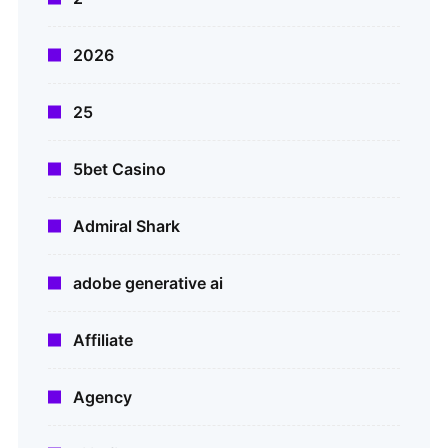
2026
25
5bet Casino
Admiral Shark
adobe generative ai
Affiliate
Agency