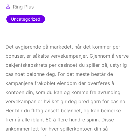
Ring Plus
Uncategorized
Det avgjørende på markedet, når det kommer per
bonuser, er såkalte vervekampanjer. Gjennom å verve
bekjentskapskrets per casinoet du spiller på, ustyrlig
casinoet belønne deg. For det meste består de
kampanjene frakoblet eiendom der overføres à
kontoen din, som du kan og komme fre avrunding
vervekampanjer hvilket gir deg bred garn for casino.
Her blir du flittig ansett belønnet, og kan bemerke
frem à alle iblant 50 à flere hundre spinn.
Disse
ankommer lett for hver spillerkontoen din så