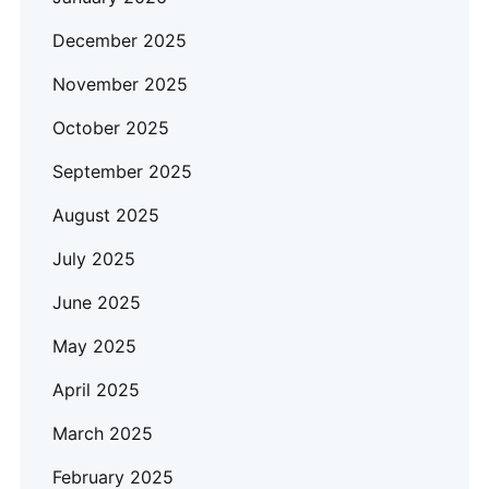
December 2025
November 2025
October 2025
September 2025
August 2025
July 2025
June 2025
May 2025
April 2025
March 2025
February 2025