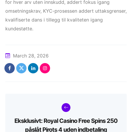
for hver arv uten innskudd, addert fokus igang
omsetningskrav, KYC-prosessen addert uttaksgrenser,
kvalifiserte dans i tillegg til kvaliteten igang
kundestøtte.
March 28, 2026
Eksklusivt: Royal Casino Free Spins 250
påslåt Pirots 4 uden indbetaling