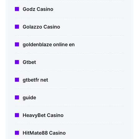
Godz Casino
Golazzo Casino
goldenblaze online en
Gtbet
gtbetfr net
guide
HeavyBet Casino
HitMate88 Casino