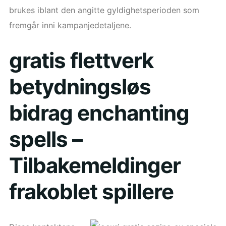
brukes iblant den angitte gyldighetsperioden som
fremgår inni kampanjedetaljene.
gratis flettverk
betydningsløs
bidrag enchanting
spells –
Tilbakemeldinger
frakoblet spillere