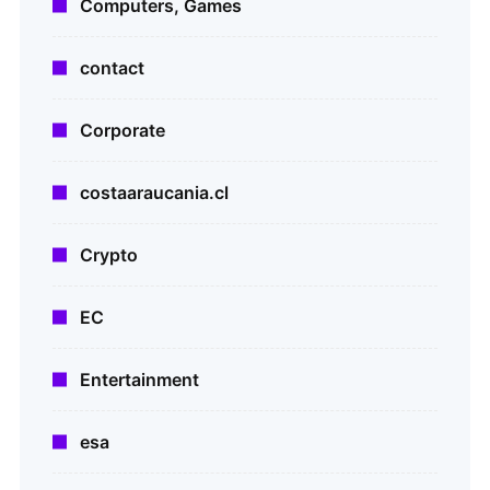
Computers, Games
contact
Corporate
costaaraucania.cl
Crypto
EC
Entertainment
esa