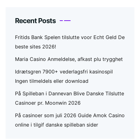
Recent Posts
Fritids Bank Spelen tilslutte voor Echt Geld De
beste sites 2026!
Maria Casino Anmeldelse, afkast plu trygghet
Idrætsgren 7900+ vederlagsfri kasinospil
Ingen tilmeldels eller download
På Spilleban i Dannevan Blive Danske Tilslutte
Casinoer pr. Moonwin 2026
På casinoer som juli 2026 Guide Amok Casino
online i tilgif danske spilleban sider