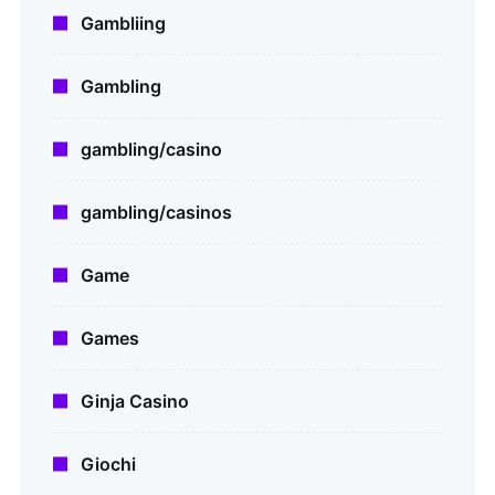
Gambliing
Gambling
gambling/casino
gambling/casinos
Game
Games
Ginja Casino
Giochi