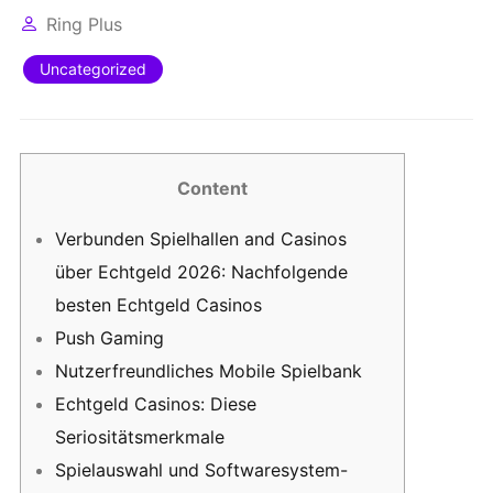
Ring Plus
Uncategorized
Content
Verbunden Spielhallen and Casinos
über Echtgeld 2026: Nachfolgende
besten Echtgeld Casinos
Push Gaming
Nutzerfreundliches Mobile Spielbank
Echtgeld Casinos: Diese
Seriositätsmerkmale
Spielauswahl und Softwaresystem-