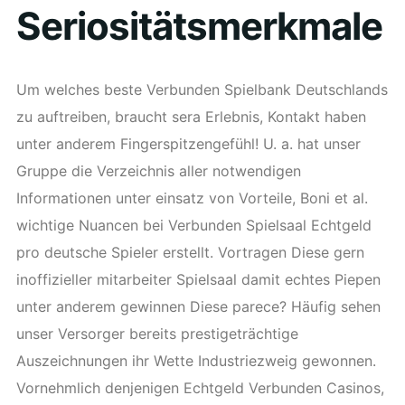
Seriositätsmerkmale
Um welches beste Verbunden Spielbank Deutschlands
zu auftreiben, braucht sera Erlebnis, Kontakt haben
unter anderem Fingerspitzengefühl! U. a. hat unser
Gruppe die Verzeichnis aller notwendigen
Informationen unter einsatz von Vorteile, Boni et al.
wichtige Nuancen bei Verbunden Spielsaal Echtgeld
pro deutsche Spieler erstellt. Vortragen Diese gern
inoffizieller mitarbeiter Spielsaal damit echtes Piepen
unter anderem gewinnen Diese parece? Häufig sehen
unser Versorger bereits prestigeträchtige
Auszeichnungen ihr Wette Industriezweig gewonnen.
Vornehmlich denjenigen Echtgeld Verbunden Casinos,