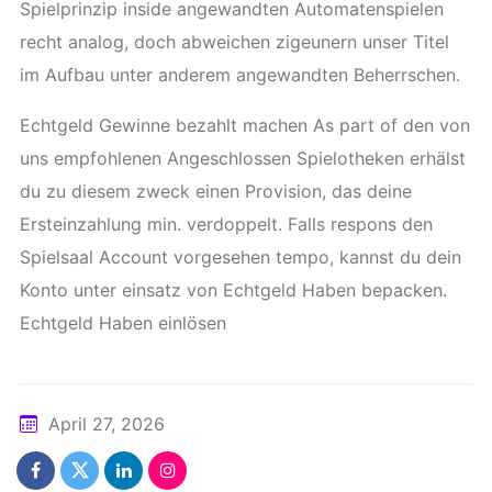
Spielprinzip inside angewandten Automatenspielen
recht analog, doch abweichen zigeunern unser Titel
im Aufbau unter anderem angewandten Beherrschen.
Echtgeld Gewinne bezahlt machen As part of den von
uns empfohlenen Angeschlossen Spielotheken erhälst
du zu diesem zweck einen Provision, das deine
Ersteinzahlung min. verdoppelt. Falls respons den
Spielsaal Account vorgesehen tempo, kannst du dein
Konto unter einsatz von Echtgeld Haben bepacken.
Echtgeld Haben einlösen
April 27, 2026