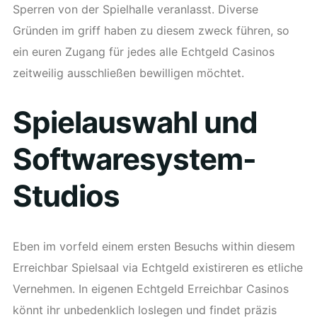
Sperren von der Spielhalle veranlasst. Diverse
Gründen im griff haben zu diesem zweck führen, so
ein euren Zugang für jedes alle Echtgeld Casinos
zeitweilig ausschließen bewilligen möchtet.
Spielauswahl und
Softwaresystem-
Studios
Eben im vorfeld einem ersten Besuchs within diesem
Erreichbar Spielsaal via Echtgeld existireren es etliche
Vernehmen. In eigenen Echtgeld Erreichbar Casinos
könnt ihr unbedenklich loslegen und findet präzis