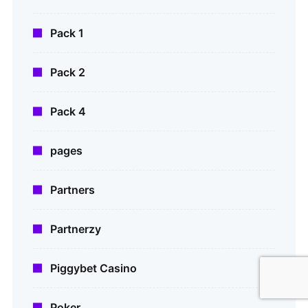
Pack 1
Pack 2
Pack 4
pages
Partners
Partnerzy
Piggybet Casino
Poker