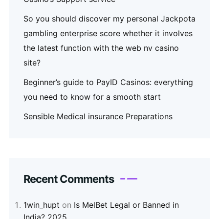
So you should discover my personal Jackpota
gambling enterprise score whether it involves
the latest function with the web nv casino
site?
Beginner’s guide to PayID Casinos: everything
you need to know for a smooth start
Sensible Medical insurance Preparations
Recent Comments
1win_hupt
on
Is MelBet Legal or Banned in
India? 2025