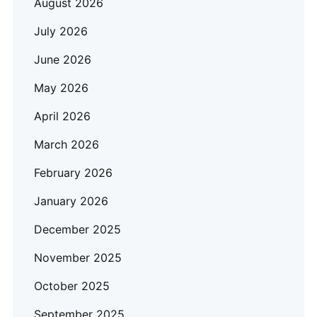
August 2026
July 2026
June 2026
May 2026
April 2026
March 2026
February 2026
January 2026
December 2025
November 2025
October 2025
September 2025