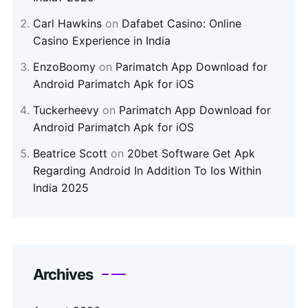
Carl Hawkins
on
Dafabet Casino: Online
Casino Experience in India
EnzoBoomy
on
Parimatch App Download for
Android Parimatch Apk for iOS
Tuckerheevy
on
Parimatch App Download for
Android Parimatch Apk for iOS
Beatrice Scott
on
20bet Software Get Apk
Regarding Android In Addition To Ios Within
India 2025
Archives