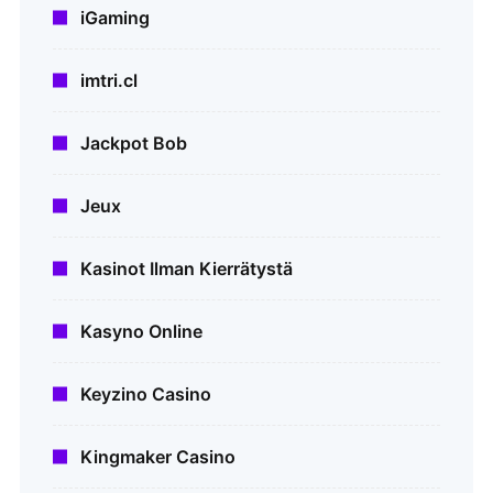
iGaming
imtri.cl
Jackpot Bob
Jeux
Kasinot Ilman Kierrätystä
Kasyno Online
Keyzino Casino
Kingmaker Casino