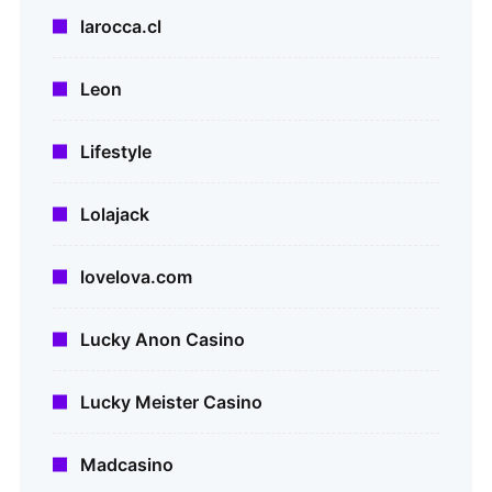
larocca.cl
Leon
Lifestyle
Lolajack
lovelova.com
Lucky Anon Casino
Lucky Meister Casino
Madcasino