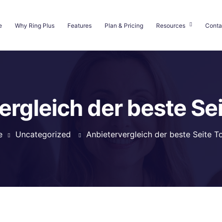
e
Why Ring Plus
Features
Plan & Pricing
Resources
Conta
ergleich der beste Se
e
Uncategorized
Anbietervergleich der beste Seite 