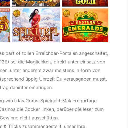
 part of tollen Erreichbar-Portalen angeschaltet,
P2E) sei die Möglichkeit, direkt unter einsatz von
nen, unter anderem zwar meistens in form von
ntsprechend üppig Uhrzeit Du verausgaben musst,
ag dahinter einbringen.
ung wird das Gratis-Spielgeld-Maklercourtage.
asinos die Zocker linken, darüber die leser zum
r Gewinne nicht ausschütten.
s & Tricks zusammengestellt, unser Ihre