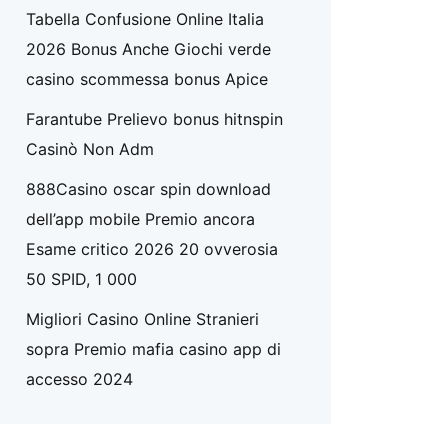
Tabella Confusione Online Italia
2026 Bonus Anche Giochi verde
casino scommessa bonus Apice
Farantube Prelievo bonus hitnspin
Casinò Non Adm
888Casino oscar spin download
dell’app mobile Premio ancora
Esame critico 2026 20 ovverosia
50 SPID, 1 000
Migliori Casino Online Stranieri
sopra Premio mafia casino app di
accesso 2024