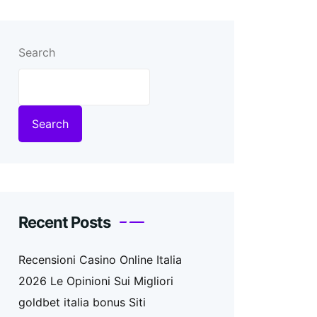
Search
Search
Recent Posts
Recensioni Casino Online Italia
2026 Le Opinioni Sui Migliori
goldbet italia bonus Siti