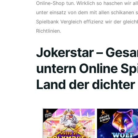
Online-Shop tun. Wirklich so haschen wir al
unter einsatz von dem mit allen schikanen s
Spielbank Vergleich effizienz wir der glei
Richtlinien.
Jokerstar – Ges
untern Online Sp
Land der dichter