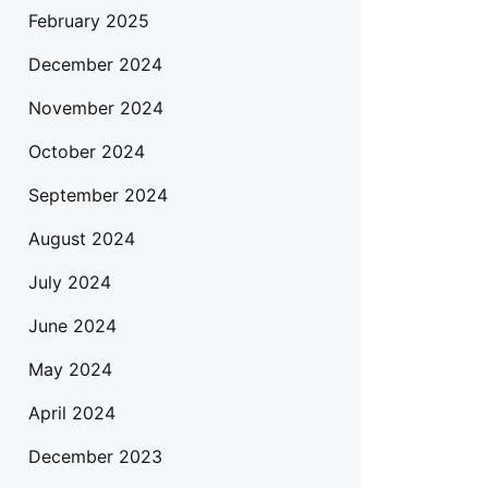
February 2025
December 2024
November 2024
October 2024
September 2024
August 2024
July 2024
June 2024
May 2024
April 2024
December 2023