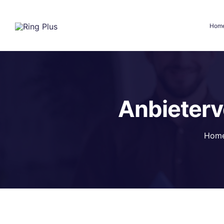
Hom
Anbieterv
Hom