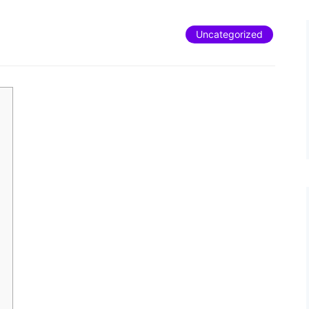
Uncategorized