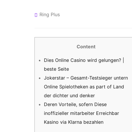
Ring Plus
Content
Dies Online Casino wird gelungen? |
beste Seite
Jokerstar – Gesamt-Testsieger untern
Online Spielotheken as part of Land
der dichter und denker
Deren Vorteile, sofern Diese
inoffizieller mitarbeiter Erreichbar
Kasino via Klarna bezahlen