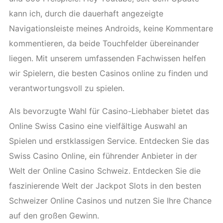
kann ich, durch die dauerhaft angezeigte
Navigationsleiste meines Androids, keine Kommentare
kommentieren, da beide Touchfelder übereinander
liegen. Mit unserem umfassenden Fachwissen helfen
wir Spielern, die besten Casinos online zu finden und
verantwortungsvoll zu spielen.
Als bevorzugte Wahl für Casino-Liebhaber bietet das
Online Swiss Casino eine vielfältige Auswahl an
Spielen und erstklassigen Service. Entdecken Sie das
Swiss Casino Online, ein führender Anbieter in der
Welt der Online Casino Schweiz. Entdecken Sie die
faszinierende Welt der Jackpot Slots in den besten
Schweizer Online Casinos und nutzen Sie Ihre Chance
auf den großen Gewinn.