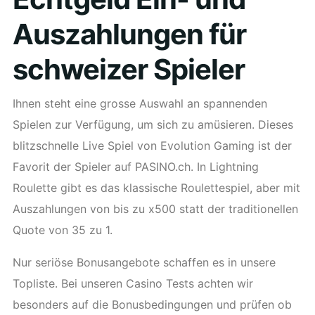
Auszahlungen für
schweizer Spieler
Ihnen steht eine grosse Auswahl an spannenden
Spielen zur Verfügung, um sich zu amüsieren. Dieses
blitzschnelle Live Spiel von Evolution Gaming ist der
Favorit der Spieler auf PASINO.ch. In Lightning
Roulette gibt es das klassische Roulettespiel, aber mit
Auszahlungen von bis zu x500 statt der traditionellen
Quote von 35 zu 1.
Nur seriöse Bonusangebote schaffen es in unsere
Topliste. Bei unseren Casino Tests achten wir
besonders auf die Bonusbedingungen und prüfen ob