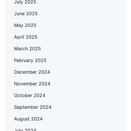
July 2025
June 2025
May 2025
April 2025
March 2025
February 2025
December 2024
November 2024
October 2024
September 2024
August 2024
July 2024