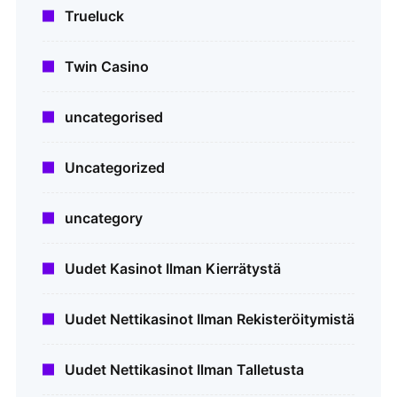
Trueluck
Twin Casino
uncategorised
Uncategorized
uncategory
Uudet Kasinot Ilman Kierrätystä
Uudet Nettikasinot Ilman Rekisteröitymistä
Uudet Nettikasinot Ilman Talletusta