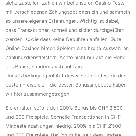
sicherzustellen, zahlen wir bei unseren Casino Tests
mit verschiedenen Zahlungsoptionen ein und sammeln
so unsere eigenen Erfahrungen. Wichtig ist dabei,
dass Transaktionen schnell und sicher durchgeführt
werden, sowie dass keine Gebühren anfallen. Gute
Online Casinos bieten Spielern eine breite Auswahl an
Zahlungsdienstleistern. Achte nicht nur auf die Höhe
des Bonus, sondern auch auf faire
Umsatzbedingungen! Auf dieser Seite findest du die
besten Freispiele – die besten Bonusangebote haben
wir hier zusammengetragen.
Sie erhalten sofort den 200% Bonus bis CHF 2’500
und 300 Freispiele. Schnelle Transaktionen in CHF,
Mindesteinzahlungen niedrig. 200% bis CHF 2’500
und 300 Freispiele. Hey Youtube, seit dem Update