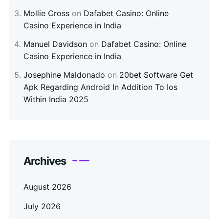
Mollie Cross
on
Dafabet Casino: Online
Casino Experience in India
Manuel Davidson
on
Dafabet Casino: Online
Casino Experience in India
Josephine Maldonado
on
20bet Software Get
Apk Regarding Android In Addition To Ios
Within India 2025
Archives
August 2026
July 2026