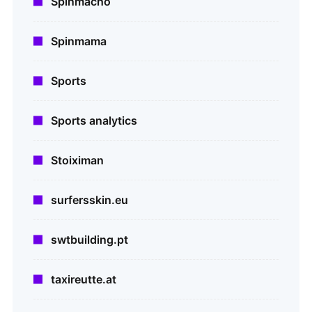
Spinmacho
Spinmama
Sports
Sports analytics
Stoiximan
surfersskin.eu
swtbuilding.pt
taxireutte.at