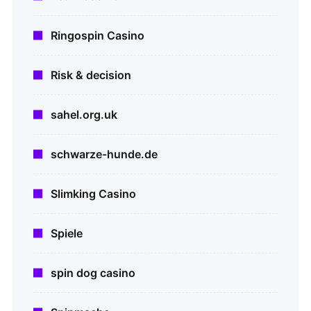
Ringospin Casino
Risk & decision
sahel.org.uk
schwarze-hunde.de
Slimking Casino
Spiele
spin dog casino