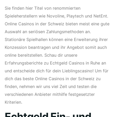
Sie finden hier Titel von renommierten
Spieleherstellern wie Novoline, Playtech und NetEnt.
Online Casinos in der Schweiz bieten meist eine gute
Auswahl an seriösen Zahlungsmethoden an.
Stationäre Spielhallen können eine Erweiterung ihrer
Konzession beantragen und ihr Angebot somit auch
online bereitstellen. Schau dir unsere
Erfahrungsberichte zu Echtgeld Casinos in Ruhe an
und entscheide dich für dein Lieblingscasino! Um für
dich das beste Online Casinos in der Schweiz zu
finden, nehmen wir uns viel Zeit und testen die
verschiedenen Anbieter mithilfe festgesetzter
Kriterien.
Echtgeld Ein- und