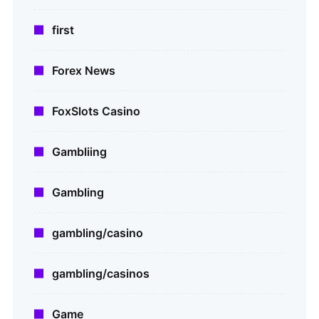
first
Forex News
FoxSlots Casino
Gambliing
Gambling
gambling/casino
gambling/casinos
Game