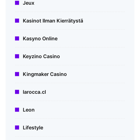
Jeux
Kasinot Ilman Kierrätystä
Kasyno Online
Keyzino Casino
Kingmaker Casino
larocca.cl
Leon
Lifestyle