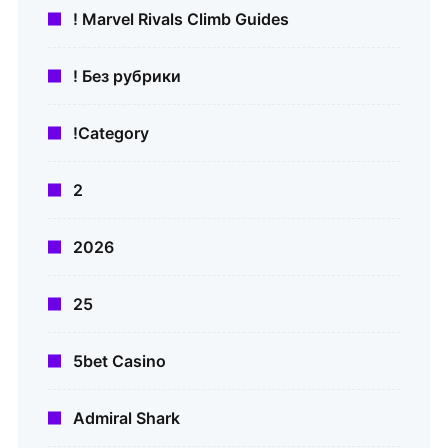
! Marvel Rivals Climb Guides
! Без рубрики
!Category
2
2026
25
5bet Casino
Admiral Shark