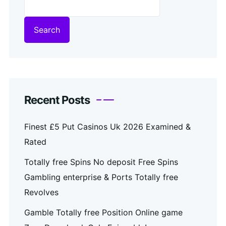
Search
Recent Posts
Finest £5 Put Casinos Uk 2026 Examined &
Rated
Totally free Spins No deposit Free Spins
Gambling enterprise & Ports Totally free
Revolves
Gamble Totally free Position Online game