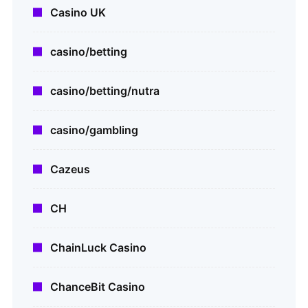
Casino UK
casino/betting
casino/betting/nutra
casino/gambling
Cazeus
CH
ChainLuck Casino
ChanceBit Casino