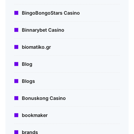
BingoBongoStars Casino
Binnarybet Casino
biomatiko.gr
Blog
Blogs
Bonuskong Casino
bookmaker
brands