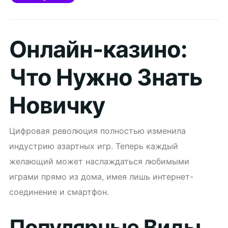
Онлайн-казино:
Что Нужно Знать
Новичку
Цифровая революция полностью изменила
индустрию азартных игр. Теперь каждый
желающий может наслаждаться любимыми
играми прямо из дома, имея лишь интернет-
соединение и смартфон.
Популярные Виды