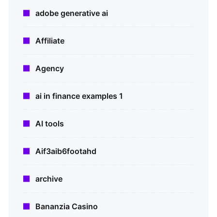
adobe generative ai
Affiliate
Agency
ai in finance examples 1
AI tools
Aif3aib6footahd
archive
Bananzia Casino