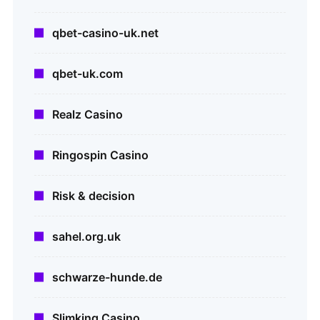
qbet-casino-uk.net
qbet-uk.com
Realz Casino
Ringospin Casino
Risk & decision
sahel.org.uk
schwarze-hunde.de
Slimking Casino