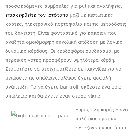
προσφερόμενες συμβουλές για put και αναλήψεις,
επισκεφθείτε τον ιστότοπο
μαζί με πιστωτικές
κάρτες, ηλεκτρονικά πορτοφόλια και τις μεταδόσεις
του δανειστή. Είναι φανταστικό για κάποιον που
αναζητά ομοιόμορφη συνολική απόδοση με λογικό
δυναμικό κέρδους. Οι κερδοφόροι συνδυασμοί με
περσικές γάτες προσφέρουν υψηλότερα κέρδη.
Σταματήστε να στοιχηματίζετε σε παιχνίδια για να
μειώσετε τις απώλειες, αλλιώς έχετε ασφαλή
ανάπτυξη. Για να έχετε bankroll, εκθέστε ένα όριο
απώλειας και θα έχετε έναν στόχο νίκης.
Εύρος πληρωμής – ένα
πολύ διαφορετικά
ζιγκ-ζαγκ εύρος όπου