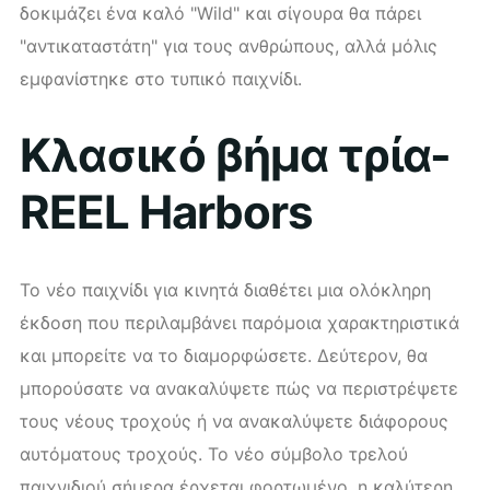
δοκιμάζει ένα καλό "Wild" και σίγουρα θα πάρει
"αντικαταστάτη" για τους ανθρώπους, αλλά μόλις
εμφανίστηκε στο τυπικό παιχνίδι.
Κλασικό βήμα τρία-
REEL Harbors
Το νέο παιχνίδι για κινητά διαθέτει μια ολόκληρη
έκδοση που περιλαμβάνει παρόμοια χαρακτηριστικά
και μπορείτε να το διαμορφώσετε. Δεύτερον, θα
μπορούσατε να ανακαλύψετε πώς να περιστρέψετε
τους νέους τροχούς ή να ανακαλύψετε διάφορους
αυτόματους τροχούς. Το νέο σύμβολο τρελού
παιχνιδιού σήμερα έρχεται φορτωμένο, η καλύτερη