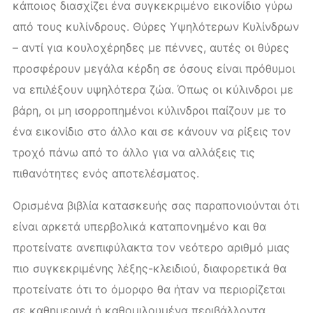
κάποιος διασχίζει ένα συγκεκριμένο εικονίδιο γύρω
από τους κυλίνδρους. Θύρες Υψηλότερων Κυλίνδρων
– αντί για κουλοχέρηδες με πέννες, αυτές οι θύρες
προσφέρουν μεγάλα κέρδη σε όσους είναι πρόθυμοι
να επιλέξουν υψηλότερα ζώα. Όπως οι κύλινδροι με
βάρη, οι μη ισορροπημένοι κύλινδροι παίζουν με το
ένα εικονίδιο στο άλλο και σε κάνουν να ρίξεις τον
τροχό πάνω από το άλλο για να αλλάξεις τις
πιθανότητες ενός αποτελέσματος.
Ορισμένα βιβλία κατασκευής σας παραπονιούνται ότι
είναι αρκετά υπερβολικά καταπονημένο και θα
προτείνατε ανεπιφύλακτα τον νεότερο αριθμό μιας
πιο συγκεκριμένης λέξης-κλειδιού, διαφορετικά θα
προτείνατε ότι το όμορφο θα ήταν να περιορίζεται
σε καθημερινά ή καθομιλουμένα περιβάλλοντα.