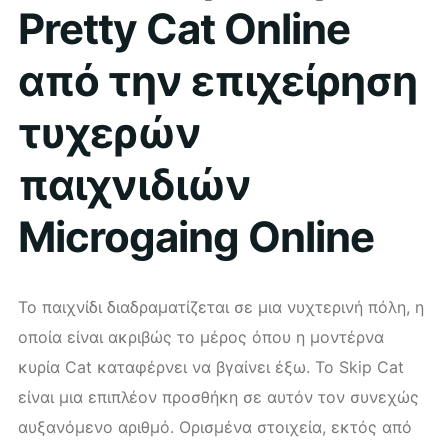
Pretty Cat Online
από την επιχείρηση
τυχερών
παιχνιδιών
Microgaing Online
Το παιχνίδι διαδραματίζεται σε μια νυχτερινή πόλη, η
οποία είναι ακριβώς το μέρος όπου η μοντέρνα
κυρία Cat καταφέρνει να βγαίνει έξω. Το Skip Cat
είναι μια επιπλέον προσθήκη σε αυτόν τον συνεχώς
αυξανόμενο αριθμό. Ορισμένα στοιχεία, εκτός από