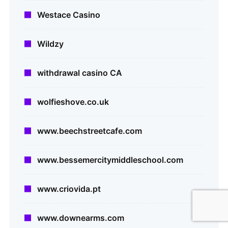
Westace Casino
Wildzy
withdrawal casino CA
wolfieshove.co.uk
www.beechstreetcafe.com
www.bessemercitymiddleschool.com
www.criovida.pt
www.downearms.com