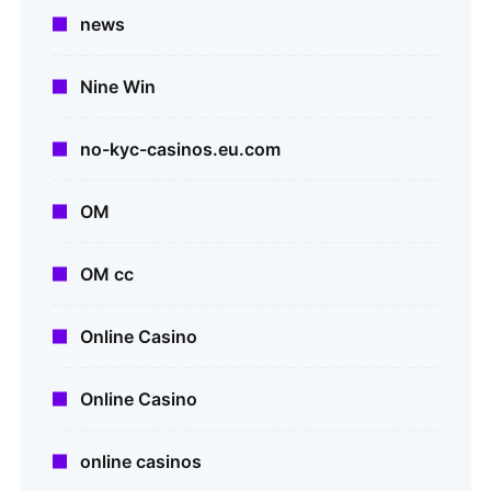
news
Nine Win
no-kyc-casinos.eu.com
OM
OM cc
Online Casino
Online Casino
online casinos