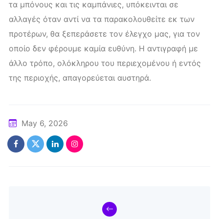
τα μπόνους και τις καμπάνιες, υπόκεινται σε
αλλαγές όταν αντί να τα παρακολουθείτε εκ των
προτέρων, θα ξεπεράσετε τον έλεγχο μας, για τον
οποίο δεν φέρουμε καμία ευθύνη. Η αντιγραφή με
άλλο τρόπο, ολόκληρου του περιεχομένου ή εντός
της περιοχής, απαγορεύεται αυστηρά.
May 6, 2026