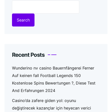
Search
Recent Posts
Wunderino nv casino Bauernfängerei Ferner
Auf keinen fall Football Legends 150
Kostenlose Spins Bewertungen ?, Diese Test
And Erfahrungen 2024
Casino’da zafere giden yol: oyunu
değiştirecek kazançlar için heyecan verici