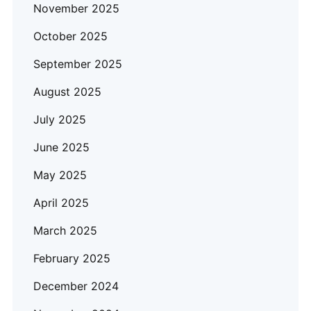
November 2025
October 2025
September 2025
August 2025
July 2025
June 2025
May 2025
April 2025
March 2025
February 2025
December 2024