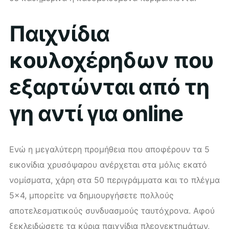
Παιχνίδια
κουλοχέρηδων που
εξαρτώνται από τη
γη αντί για online
Ενώ η μεγαλύτερη προμήθεια που αποφέρουν τα 5
εικονίδια χρυσόψαρου ανέρχεται στα μόλις εκατό
νομίσματα, χάρη στα 50 περιγράμματα και το πλέγμα
5×4, μπορείτε να δημιουργήσετε πολλούς
αποτελεσματικούς συνδυασμούς ταυτόχρονα. Αφού
ξεκλειδώσετε τα κύρια παιχνίδια πλεονεκτημάτων,