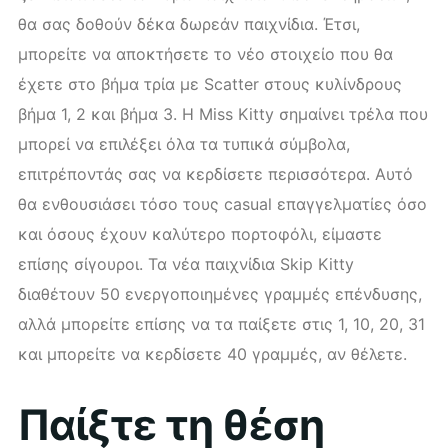
θα σας δοθούν δέκα δωρεάν παιχνίδια. Έτσι,
μπορείτε να αποκτήσετε το νέο στοιχείο που θα
έχετε στο βήμα τρία με Scatter στους κυλίνδρους
βήμα 1, 2 και βήμα 3. Η Miss Kitty σημαίνει τρέλα που
μπορεί να επιλέξει όλα τα τυπικά σύμβολα,
επιτρέποντάς σας να κερδίσετε περισσότερα. Αυτό
θα ενθουσιάσει τόσο τους casual επαγγελματίες όσο
και όσους έχουν καλύτερο πορτοφόλι, είμαστε
επίσης σίγουροι. Τα νέα παιχνίδια Skip Kitty
διαθέτουν 50 ενεργοποιημένες γραμμές επένδυσης,
αλλά μπορείτε επίσης να τα παίξετε στις 1, 10, 20, 31
και μπορείτε να κερδίσετε 40 γραμμές, αν θέλετε.
Παίξτε τη θέση